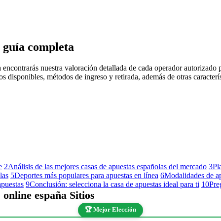
 guía completa
a encontrarás nuestra valoración detallada de cada operador autorizado 
 disponibles, métodos de ingreso y retirada, además de otras caracterís
e
2
Análisis de las mejores casas de apuestas españolas del mercado
3
Pl
las
5
Deportes más populares para apuestas en línea
6
Modalidades de ap
apuestas
9
Conclusión: selecciona la casa de apuestas ideal para ti
10
Pre
 online españa Sitios
🏆 Mejor Elección