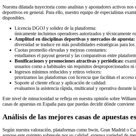
Nuestra dilatada trayectoria como analistas y apostadores activos nos
deportivos en general. Para ello, nuestro equipo de especialistas exa
disponibles.
Licencia DGOJ y solidez de la plataforma:
únicamente incluimos operadores autorizados y técnicamente rob
Amplitud en disciplinas deportivas y mercados de apuesta:
diversidad se traduce en más posibilidades estratégicas para los
Cuotas promedio elevadas y mejoras constantes:
estudiamos el payout general y las comparativas entre platafor
Bonificaciones y promociones atractivas y periódicas:
examin
usuarios como a habituales sin requisitos desproporcionados ni 
Ingresos mínimos reducidos y retiros veloces:
priorizamos las plataformas con licencia que facilitan el acceso 
Soporte al cliente eficaz y aplicación de calidad:
evaluamos la asistencia rápida, multicanal y operativa durante l
Este nivel de minuciosidad se refleja en nuestra opinión sobre William
casas de apuestas en España para que puedas decidir dónde conviene re
Análisis de las mejores casas de apuestas 
Según nuestra valoración, plataformas como bwin, Gran Madrid o Cas
aunque este quinteto sobresale por su calidad, extensa variedad de me