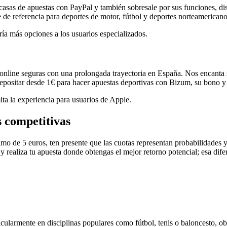
casas de apuestas con PayPal y también sobresale por sus funciones, d
de referencia para deportes de motor, fútbol y deportes norteamericano
a más opciones a los usuarios especializados.
online seguras con una prolongada trayectoria en España. Nos encant
ositar desde 1€ para hacer apuestas deportivas con Bizum, su bono y l
ta la experiencia para usuarios de Apple.
s competitivas
o de 5 euros, ten presente que las cuotas representan probabilidades y
 realiza tu apuesta donde obtengas el mejor retorno potencial; esa difer
icularmente en disciplinas populares como fútbol, tenis o baloncesto, 