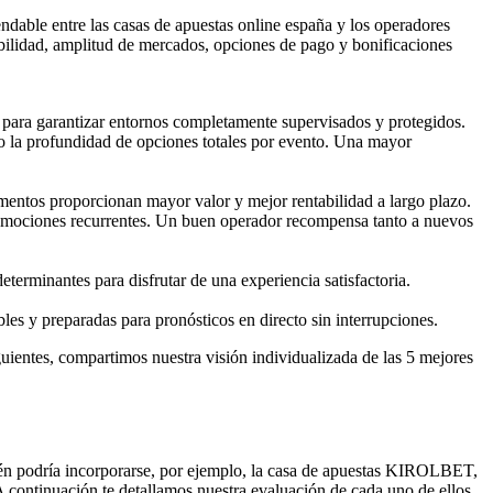
ndable entre las casas de apuestas online españa y los operadores
abilidad, amplitud de mercados, opciones de pago y bonificaciones
d para garantizar entornos completamente supervisados y protegidos.
o la profundidad de opciones totales por evento. Una mayor
umentos proporcionan mayor valor y mejor rentabilidad a largo plazo.
promociones recurrentes. Un buen operador recompensa tanto a nuevos
determinantes para disfrutar de una experiencia satisfactoria.
bles y preparadas para pronósticos en directo sin interrupciones.
guientes, compartimos nuestra visión individualizada de las 5 mejores
én podría incorporarse, por ejemplo, la casa de apuestas KIROLBET,
 continuación te detallamos nuestra evaluación de cada uno de ellos.