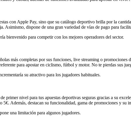
estas con Apple Pay, sino que su catálogo deportivo brilla por la canti
ja. Asimismo, dispone de una gran variedad de vías de pago para facilit
ía bienvenido para competir con los mejores operadores del sector.
añolas más completas por sus funciones, live streaming o promociones d
referente para apostar en ciclismo, fútbol y motor. No te pierdas sus ju
rementaría su atractivo para los jugadores habituales.
de primer nivel para tus apuestas deportivas seguras gracias a su excel
lo 5€. Además, destacan su funcionalidad, gama de promociones y su int
pone una limitación para algunos jugadores.