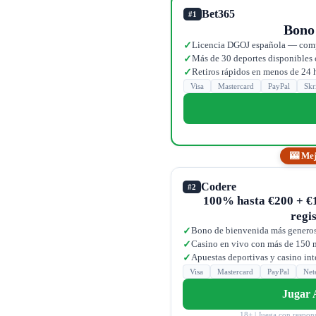
Bet365
#1
Bono 
Licencia DGOJ española — comp
✓
Más de 30 deportes disponibles 
✓
Retiros rápidos en menos de 24 
✓
Visa
Mastercard
PayPal
Skri
🎰 Me
Codere
#2
100% hasta €200 + €10
regi
Bono de bienvenida más generoso
✓
Casino en vivo con más de 150 
✓
Apuestas deportivas y casino int
✓
Visa
Mastercard
PayPal
Nete
Jugar
18+ | Juega con respon