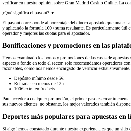
verificar en nuestra opinión sobre Gran Madrid Casino Online. La compe
¿Qué significa el payout?
▼
El payout corresponde al porcentaje del dinero apostado que una casa
y aplicando la fórmula 100 / suma resultante. Es particularmente úti
operador y mejores las cuotas para el apostador.
Bonificaciones y promociones en las plata
Hemos examinado los bonos y promociones de las casas de apuestas onli
aspecto a fondo en todo el sector, solo recomendamos operadores con 
razonables, como nos hemos encargado de verificar exhaustivamente.
Depósito mínimo desde 5€
Retiradas en menos de 12h
100€ extra en freebets
Para acceder a cualquier promoción, el primer paso es crear tu cuenta 
sus nuevos clientes, no obstante, los mejor valorados también disponen
Deportes más populares para apuestas en l
Si algo hemos constatado durante nuestra experiencia es que un sitio 