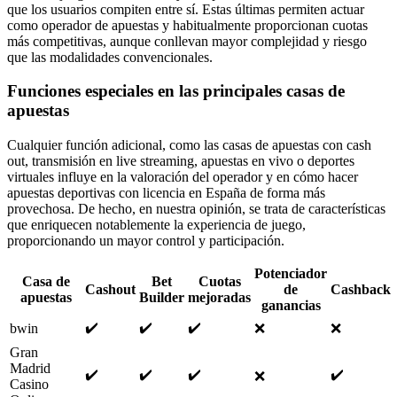
que los usuarios compiten entre sí. Estas últimas permiten actuar
como operador de apuestas y habitualmente proporcionan cuotas
más competitivas, aunque conllevan mayor complejidad y riesgo
que las modalidades convencionales.
Funciones especiales en las principales casas de
apuestas
Cualquier función adicional, como las casas de apuestas con cash
out, transmisión en live streaming, apuestas en vivo o deportes
virtuales influye en la valoración del operador y en cómo hacer
apuestas deportivas con licencia en España de forma más
provechosa. De hecho, en nuestra opinión, se trata de características
que enriquecen notablemente la experiencia de juego,
proporcionando un mayor control y participación.
Potenciador
Casa de
Bet
Cuotas
Cashout
de
Cashback
apuestas
Builder
mejoradas
ganancias
✔️
✔️
✔️
bwin
❌
❌
Gran
Madrid
✔️
✔️
✔️
✔️
❌
Casino