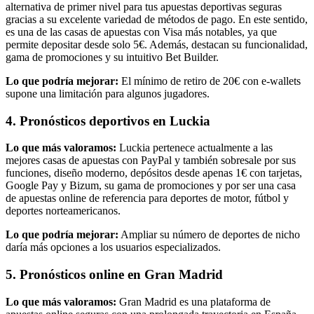
alternativa de primer nivel para tus apuestas deportivas seguras
gracias a su excelente variedad de métodos de pago. En este sentido,
es una de las casas de apuestas con Visa más notables, ya que
permite depositar desde solo 5€. Además, destacan su funcionalidad,
gama de promociones y su intuitivo Bet Builder.
Lo que podría mejorar:
El mínimo de retiro de 20€ con e-wallets
supone una limitación para algunos jugadores.
4. Pronósticos deportivos en Luckia
Lo que más valoramos:
Luckia pertenece actualmente a las
mejores casas de apuestas con PayPal y también sobresale por sus
funciones, diseño moderno, depósitos desde apenas 1€ con tarjetas,
Google Pay y Bizum, su gama de promociones y por ser una casa
de apuestas online de referencia para deportes de motor, fútbol y
deportes norteamericanos.
Lo que podría mejorar:
Ampliar su número de deportes de nicho
daría más opciones a los usuarios especializados.
5. Pronósticos online en Gran Madrid
Lo que más valoramos:
Gran Madrid es una plataforma de