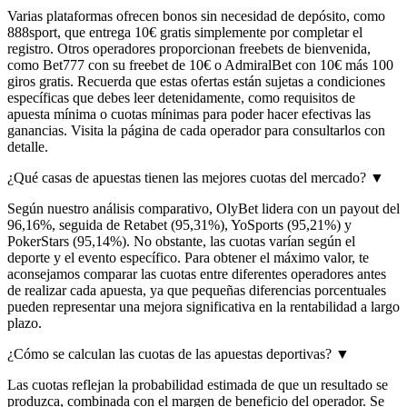
Varias plataformas ofrecen bonos sin necesidad de depósito, como
888sport, que entrega 10€ gratis simplemente por completar el
registro. Otros operadores proporcionan freebets de bienvenida,
como Bet777 con su freebet de 10€ o AdmiralBet con 10€ más 100
giros gratis. Recuerda que estas ofertas están sujetas a condiciones
específicas que debes leer detenidamente, como requisitos de
apuesta mínima o cuotas mínimas para poder hacer efectivas las
ganancias. Visita la página de cada operador para consultarlos con
detalle.
¿Qué casas de apuestas tienen las mejores cuotas del mercado?
▼
Según nuestro análisis comparativo, OlyBet lidera con un payout del
96,16%, seguida de Retabet (95,31%), YoSports (95,21%) y
PokerStars (95,14%). No obstante, las cuotas varían según el
deporte y el evento específico. Para obtener el máximo valor, te
aconsejamos comparar las cuotas entre diferentes operadores antes
de realizar cada apuesta, ya que pequeñas diferencias porcentuales
pueden representar una mejora significativa en la rentabilidad a largo
plazo.
¿Cómo se calculan las cuotas de las apuestas deportivas?
▼
Las cuotas reflejan la probabilidad estimada de que un resultado se
produzca, combinada con el margen de beneficio del operador. Se