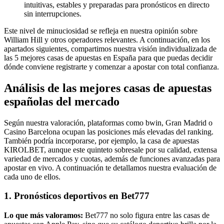
intuitivas, estables y preparadas para pronósticos en directo
sin interrupciones.
Este nivel de minuciosidad se refleja en nuestra opinión sobre
William Hill y otros operadores relevantes. A continuación, en los
apartados siguientes, compartimos nuestra visión individualizada de
las 5 mejores casas de apuestas en España para que puedas decidir
dónde conviene registrarte y comenzar a apostar con total confianza.
Análisis de las mejores casas de apuestas
españolas del mercado
Según nuestra valoración, plataformas como bwin, Gran Madrid o
Casino Barcelona ocupan las posiciones más elevadas del ranking.
También podría incorporarse, por ejemplo, la casa de apuestas
KIROLBET, aunque este quinteto sobresale por su calidad, extensa
variedad de mercados y cuotas, además de funciones avanzadas para
apostar en vivo. A continuación te detallamos nuestra evaluación de
cada uno de ellos.
1. Pronósticos deportivos en Bet777
Lo que más valoramos:
Bet777 no solo figura entre las casas de