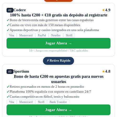
Codere
4.9
★
#2
100% hasta €200 + €10 gratis sin depósito al registrarte
Bono de bienvenida más generoso entre las casas españolas
✓
Casino en vivo con más de 150 mesas disponibles
✓
Apuestas deportivas y casino integrados en una sola plataforma
✓
Visa
Mastercard
PayPal
Neteller
Skrill
Jugar Ahora →
18+ | Juega con responsabilidad | T&C aplicables
⚡ Retiro Rápido
Sportium
4.8
★
#3
Bono de hasta €200 en apuestas gratis para nuevos
usuarios
Retiros procesados en menos de 2 horas en promedio
✓
Plataforma 100% española con soporte en castellano 24/7
✓
Cuotas competitivas en fútbol, tenis y baloncesto
✓
Visa
Mastercard
Skrill
Bank Transfer
Jugar Ahora →
18+ | Juega con responsabilidad | T&C aplicables