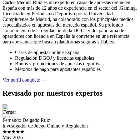
Carlos Medina Ruiz es un experto en casas de apuestas online en
España con más de 12 años de experiencia en el sector del iGaming.
Licenciado en Periodismo Deportivo por la Universidad
Complutense de Madrid, ha colaborado con los principales medios
especializados en apuestas del mercado español. Su profundo
conocimiento de la regulación de la DGOJ y del panorama de
operadores con licencia en España le convierte en una referencia
para apostantes que buscan plataformas seguras y fiables.
Casas de apuestas online España
Regulación DGOJ y licencias españolas
Bonos y promociones de apuestas deportivas
Métodos de pago para apostantes españoles
Ver perfil completo →
Revisado por nuestros expertos
Fernando Delgado Ruiz
Investigador de Juego Online y Regulación
★★★★★
May 2026