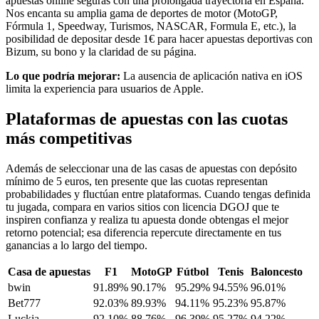
apuestas online seguras con una prolongada trayectoria en España.
Nos encanta su amplia gama de deportes de motor (MotoGP,
Fórmula 1, Speedway, Turismos, NASCAR, Formula E, etc.), la
posibilidad de depositar desde 1€ para hacer apuestas deportivas con
Bizum, su bono y la claridad de su página.
Lo que podría mejorar:
La ausencia de aplicación nativa en iOS
limita la experiencia para usuarios de Apple.
Plataformas de apuestas con las cuotas
más competitivas
Además de seleccionar una de las casas de apuestas con depósito
mínimo de 5 euros, ten presente que las cuotas representan
probabilidades y fluctúan entre plataformas. Cuando tengas definida
tu jugada, compara en varios sitios con licencia DGOJ que te
inspiren confianza y realiza tu apuesta donde obtengas el mejor
retorno potencial; esa diferencia repercute directamente en tus
ganancias a lo largo del tiempo.
Casa de apuestas
F1
MotoGP
Fútbol
Tenis
Baloncesto
bwin
91.89%
90.17%
95.29%
94.55%
96.01%
Bet777
92.03%
89.93%
94.11%
95.23%
95.87%
Luckia
92.10%
88.76%
96.39%
95.27%
94.22%