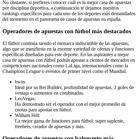
No obstante, si prefieres conocer cuál es la mejor casa de apuestas
por disciplina deportiva, a continuación te dejamos nuestros
rankings específicos para cada uno de los deportes más demandados
del momento en el panorama de casas de apuestas en españa.
Operadores de apuestas con fútbol más destacados
El fútbol continúa siendo el monarca indiscutible de las apuestas,
algo que se manifiesta en la enorme variedad de ofertas y funciones
específicas diseñadas para este deporte. En las aspirantes a mejor
casa de apuestas con fútbol podrás apostar a cientos de mercados en
competiciones nacionales como LaLiga, internacionales como la
Champions League o eventos de primer nivel como el Mundial.
bwin:
Ideal por su Bet Builder, profundidad de apuestas, 2 goles de
ventaja o aumentos en combinadas.
LeoVegas:
Ha demostrado ser el operador con el mejor promedio de
cuotas para apostar en fútbol.
William Hill:
La mejor gama de funciones para fútbol: super suplente,
freebets, creador de apuestas y más.
Operadores de apuestas con baloncesto más