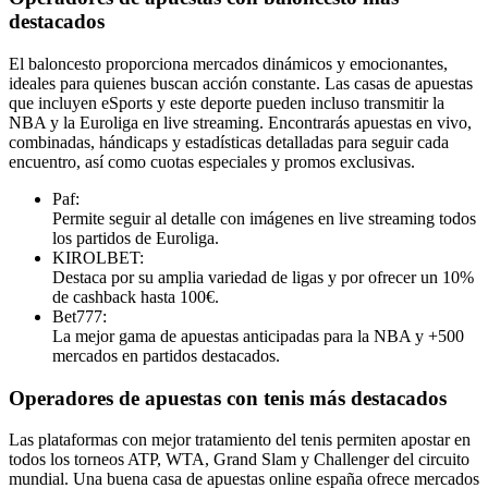
destacados
El baloncesto proporciona mercados dinámicos y emocionantes,
ideales para quienes buscan acción constante. Las casas de apuestas
que incluyen eSports y este deporte pueden incluso transmitir la
NBA y la Euroliga en live streaming. Encontrarás apuestas en vivo,
combinadas, hándicaps y estadísticas detalladas para seguir cada
encuentro, así como cuotas especiales y promos exclusivas.
Paf:
Permite seguir al detalle con imágenes en live streaming todos
los partidos de Euroliga.
KIROLBET:
Destaca por su amplia variedad de ligas y por ofrecer un 10%
de cashback hasta 100€.
Bet777:
La mejor gama de apuestas anticipadas para la NBA y +500
mercados en partidos destacados.
Operadores de apuestas con tenis más destacados
Las plataformas con mejor tratamiento del tenis permiten apostar en
todos los torneos ATP, WTA, Grand Slam y Challenger del circuito
mundial. Una buena casa de apuestas online españa ofrece mercados