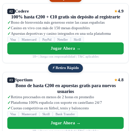
Codere
4.9
★
#2
100% hasta €200 + €10 gratis sin depósito al registrarte
Bono de bienvenida más generoso entre las casas españolas
✓
Casino en vivo con más de 150 mesas disponibles
✓
Apuestas deportivas y casino integrados en una sola plataforma
✓
Visa
Mastercard
PayPal
Neteller
Skrill
Jugar Ahora →
18+ | Juega con responsabilidad | T&C aplicables
⚡ Retiro Rápido
Sportium
4.8
★
#3
Bono de hasta €200 en apuestas gratis para nuevos
usuarios
Retiros procesados en menos de 2 horas en promedio
✓
Plataforma 100% española con soporte en castellano 24/7
✓
Cuotas competitivas en fútbol, tenis y baloncesto
✓
Visa
Mastercard
Skrill
Bank Transfer
Jugar Ahora →
18+ | Juega con responsabilidad | T&C aplicables