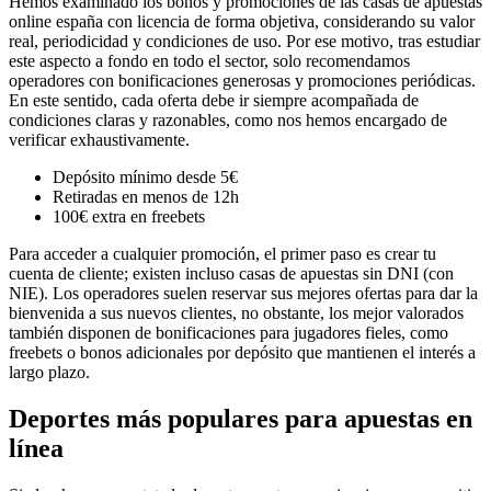
Hemos examinado los bonos y promociones de las casas de apuestas
online españa con licencia de forma objetiva, considerando su valor
real, periodicidad y condiciones de uso. Por ese motivo, tras estudiar
este aspecto a fondo en todo el sector, solo recomendamos
operadores con bonificaciones generosas y promociones periódicas.
En este sentido, cada oferta debe ir siempre acompañada de
condiciones claras y razonables, como nos hemos encargado de
verificar exhaustivamente.
Depósito mínimo desde 5€
Retiradas en menos de 12h
100€ extra en freebets
Para acceder a cualquier promoción, el primer paso es crear tu
cuenta de cliente; existen incluso casas de apuestas sin DNI (con
NIE). Los operadores suelen reservar sus mejores ofertas para dar la
bienvenida a sus nuevos clientes, no obstante, los mejor valorados
también disponen de bonificaciones para jugadores fieles, como
freebets o bonos adicionales por depósito que mantienen el interés a
largo plazo.
Deportes más populares para apuestas en
línea