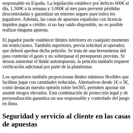
responsable en España. La legislación establece por defecto 600€ al
día, 1.500€ a la semana y 3.000€ al mes para prevenir pérdidas
descontroladas y garantizar un entorno seguro para todos los
jugadores. Además, las casas de apuestas españolas con licencia
impiden jugar a crédito: si no hay saldo disponible, no es posible
realizar ninguna apuesta.
El jugador puede establecer límites inferiores en cualquier momento
sin restricciones. También superiores, previa solicitud al operador,
que deberá aprobar dicha petición. Se trata de una herramienta útil
para controlar el gasto y no sobrepasar el presupuesto previsto. Si
deseas aumentar el límite autoimpuesto, la petición también requiere
verificación adicional por parte de la plataforma.
Los operadores también proporcionan límites mínimos flexibles que
facilitan jugar con cantidades reducidas. Alternativas desde 1€ o 5€,
como destacan nuestra opinión sobre bet365, permiten apostar sin
asumir riesgos elevados. Esta combinación de protección legal y de
personalización garantiza un uso responsable y controlado del juego
en línea.
Seguridad y servicio al cliente en las casas
de apuestas