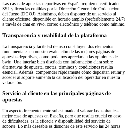
Las casas de apuestas deportivas en España requieren certificados
SSL y licencias emitidas por la Dirección General de Ordenación
del Juego (DGOJ). Asimismo, deben disponer de un servicio al
cliente eficiente, disponible en horario amplio (preferiblemente 24/7)
a través de chat en vivo, correo electrónico y teléfono como mínimo.
Transparencia y usabilidad de la plataforma
La transparencia y facilidad de uso constituyen dos elementos
fundamentales en nuestra evaluación de las mejores páginas de
apuestas deportivas, como podemos apreciar en las opiniones de
bwin. Una interfaz bien diseñada con información clara sobre
alternativas de apuesta, cuotas, términos y condiciones resulta
esencial. Además, comprender rápidamente cómo depositar, retirar y
acceder al soporte aumenta la calificación del operador en nuestra
valoración.
Servicio al cliente en las principales páginas de
apuestas
Un aspecto frecuentemente subestimado al valorar las aspirantes a
mejor casa de apuestas en España, pero que resulta crucial en caso
de dificultades, es la eficacia y disponibilidad del servicio de
soporte. Lo más deseable es disponer de este servicio las 24 horas