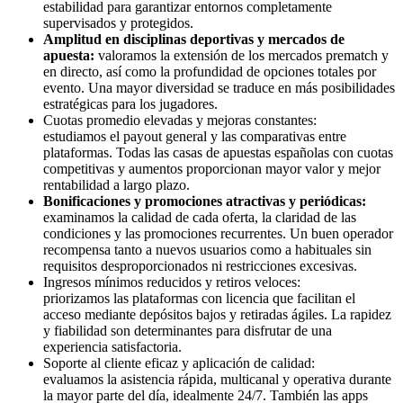
estabilidad para garantizar entornos completamente
supervisados y protegidos.
Amplitud en disciplinas deportivas y mercados de
apuesta:
valoramos la extensión de los mercados prematch y
en directo, así como la profundidad de opciones totales por
evento. Una mayor diversidad se traduce en más posibilidades
estratégicas para los jugadores.
Cuotas promedio elevadas y mejoras constantes:
estudiamos el payout general y las comparativas entre
plataformas. Todas las casas de apuestas españolas con cuotas
competitivas y aumentos proporcionan mayor valor y mejor
rentabilidad a largo plazo.
Bonificaciones y promociones atractivas y periódicas:
examinamos la calidad de cada oferta, la claridad de las
condiciones y las promociones recurrentes. Un buen operador
recompensa tanto a nuevos usuarios como a habituales sin
requisitos desproporcionados ni restricciones excesivas.
Ingresos mínimos reducidos y retiros veloces:
priorizamos las plataformas con licencia que facilitan el
acceso mediante depósitos bajos y retiradas ágiles. La rapidez
y fiabilidad son determinantes para disfrutar de una
experiencia satisfactoria.
Soporte al cliente eficaz y aplicación de calidad:
evaluamos la asistencia rápida, multicanal y operativa durante
la mayor parte del día, idealmente 24/7. También las apps