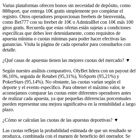
Varias plataformas ofrecen bonos sin necesidad de depósito, como
888sport, que entrega 10€ gratis simplemente por completar el
registro. Otros operadores proporcionan freebets de bienvenida,
como Bet777 con su freebet de 10€ o AdmiralBet con 10€ más 100
giros gratis. Recuerda que estas ofertas están sujetas a condiciones
específicas que debes leer detenidamente, como requisitos de
apuesta mínima o cuotas mínimas para poder hacer efectivas las
ganancias. Visita la página de cada operador para consultarlos con
detalle.
¿Qué casas de apuestas tienen las mejores cuotas del mercado?
▼
Según nuestro análisis comparativo, OlyBet lidera con un payout del
96,16%, seguida de Retabet (95,31%), YoSports (95,21%) y
PokerStars (95,14%). No obstante, las cuotas varían según el
deporte y el evento específico. Para obtener el máximo valor, te
aconsejamos comparar las cuotas entre diferentes operadores antes
de realizar cada apuesta, ya que pequeñas diferencias porcentuales
pueden representar una mejora significativa en la rentabilidad a largo
plazo.
¿Cómo se calculan las cuotas de las apuestas deportivas?
▼
Las cuotas reflejan la probabilidad estimada de que un resultado se
produzca, combinada con el margen de beneficio del operador. Se