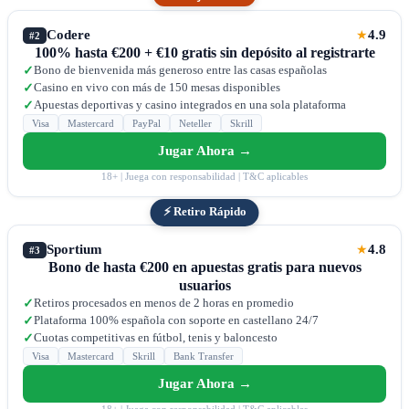
Codere
4.9
★
#2
100% hasta €200 + €10 gratis sin depósito al registrarte
Bono de bienvenida más generoso entre las casas españolas
✓
Casino en vivo con más de 150 mesas disponibles
✓
Apuestas deportivas y casino integrados en una sola plataforma
✓
Visa
Mastercard
PayPal
Neteller
Skrill
Jugar Ahora →
18+ | Juega con responsabilidad | T&C aplicables
⚡ Retiro Rápido
Sportium
4.8
★
#3
Bono de hasta €200 en apuestas gratis para nuevos
usuarios
Retiros procesados en menos de 2 horas en promedio
✓
Plataforma 100% española con soporte en castellano 24/7
✓
Cuotas competitivas en fútbol, tenis y baloncesto
✓
Visa
Mastercard
Skrill
Bank Transfer
Jugar Ahora →
18+ | Juega con responsabilidad | T&C aplicables