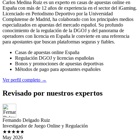
Carlos Medina Ruiz es un experto en casas de apuestas online en
España con más de 12 años de experiencia en el sector del iGaming.
Licenciado en Periodismo Deportivo por la Universidad
Complutense de Madrid, ha colaborado con los principales medios
especializados en apuestas del mercado español. Su profundo
conocimiento de la regulación de la DGOJ y del panorama de
operadores con licencia en España le convierte en una referencia
para apostantes que buscan plataformas seguras y fiables.
Casas de apuestas online España
Regulación DGOJ y licencias españolas
Bonos y promociones de apuestas deportivas
Métodos de pago para apostantes españoles
Ver perfil completo →
Revisado por nuestros expertos
Fernando Delgado Ruiz
Investigador de Juego Online y Regulación
★★★★★
May 2026