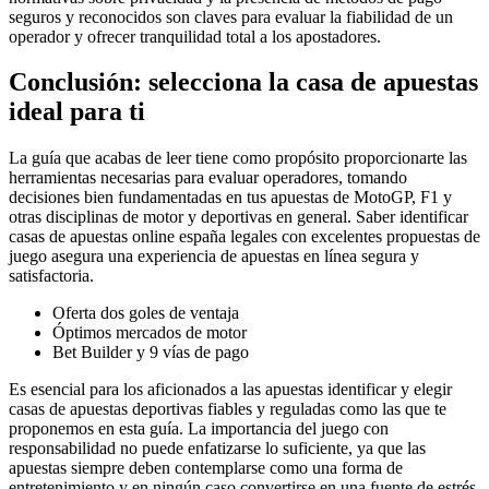
seguros y reconocidos son claves para evaluar la fiabilidad de un
operador y ofrecer tranquilidad total a los apostadores.
Conclusión: selecciona la casa de apuestas
ideal para ti
La guía que acabas de leer tiene como propósito proporcionarte las
herramientas necesarias para evaluar operadores, tomando
decisiones bien fundamentadas en tus apuestas de MotoGP, F1 y
otras disciplinas de motor y deportivas en general. Saber identificar
casas de apuestas online españa legales con excelentes propuestas de
juego asegura una experiencia de apuestas en línea segura y
satisfactoria.
Oferta dos goles de ventaja
Óptimos mercados de motor
Bet Builder y 9 vías de pago
Es esencial para los aficionados a las apuestas identificar y elegir
casas de apuestas deportivas fiables y reguladas como las que te
proponemos en esta guía. La importancia del juego con
responsabilidad no puede enfatizarse lo suficiente, ya que las
apuestas siempre deben contemplarse como una forma de
entretenimiento y en ningún caso convertirse en una fuente de estrés