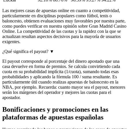
Las mejores casas de apuestas online en cuanto a competitividad,
particularmente en disciplinas populares como fútbol, tenis o
baloncesto, obtienen evaluaciones muy favorables por nuestra parte,
como puedes verificar en nuestra opinión sobre Gran Madrid Casino
Online. La competitividad de las cuotas y la rapidez con la que se
actualizan resultan aspectos decisivos para la mayoría de usuarios
exigentes.
¿Qué significa el payout?
▼
El payout corresponde al porcentaje del dinero apostado que una
casa devuelve en forma de premios. Se calcula convirtiendo cada
cuota en su probabilidad implícita (1/cuota), sumando todas esas
probabilidades y aplicando la fórmula 100 / suma resultante. Es
particularmente útil cuando realizas apuestas de baloncesto en la
NBA, por ejemplo. Recuerda: cuanto mayor sea el payout, menores
serán los márgenes del operador y mejores las cuotas para el
apostador.
Bonificaciones y promociones en las
plataformas de apuestas españolas