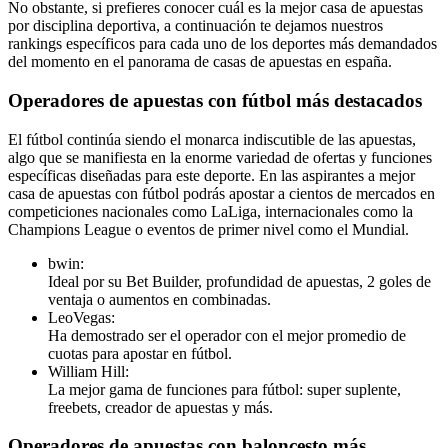
No obstante, si prefieres conocer cuál es la mejor casa de apuestas
por disciplina deportiva, a continuación te dejamos nuestros
rankings específicos para cada uno de los deportes más demandados
del momento en el panorama de casas de apuestas en españa.
Operadores de apuestas con fútbol más destacados
El fútbol continúa siendo el monarca indiscutible de las apuestas,
algo que se manifiesta en la enorme variedad de ofertas y funciones
específicas diseñadas para este deporte. En las aspirantes a mejor
casa de apuestas con fútbol podrás apostar a cientos de mercados en
competiciones nacionales como LaLiga, internacionales como la
Champions League o eventos de primer nivel como el Mundial.
bwin:
Ideal por su Bet Builder, profundidad de apuestas, 2 goles de
ventaja o aumentos en combinadas.
LeoVegas:
Ha demostrado ser el operador con el mejor promedio de
cuotas para apostar en fútbol.
William Hill:
La mejor gama de funciones para fútbol: super suplente,
freebets, creador de apuestas y más.
Operadores de apuestas con baloncesto más