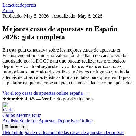
Latacticadeportes
Autor
Publicado: May 5, 2026
·
Actualizado: May 6, 2026
Mejores casas de apuestas en España
2026: guía completa
En esta guía exhaustiva sobre las mejores casas de apuestas en
España encontrarás nuestra valoración detallada de cada operador
autorizado por la DGOJ para que puedas realizar tus pronósticos
deportivos con total seguridad y confianza. Analizamos cuotas,
promociones, mercados disponibles, métodos de ingreso y retirada,
además de otras características fundamentales para que identifiques
la plataforma que mejor se adapta a tus necesidades como apostador.
Ver el top casas de apuestas online españa →
★★★★★
4.9/5 — Verificado por 470 lectores
Carlos Medina Ruiz
Analista Senior de Apuestas Deportivas Online
☰
Índice
▼
1
Metodología de evaluación de las casas de apuestas deportivas