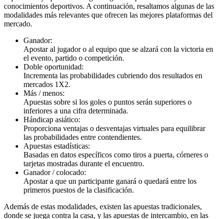
conocimientos deportivos. A continuación, resaltamos algunas de las
modalidades más relevantes que ofrecen las mejores plataformas del
mercado.
Ganador:
Apostar al jugador o al equipo que se alzará con la victoria en
el evento, partido o competición.
Doble oportunidad:
Incrementa las probabilidades cubriendo dos resultados en
mercados 1X2.
Más / menos:
Apuestas sobre si los goles o puntos serán superiores o
inferiores a una cifra determinada.
Hándicap asiático:
Proporciona ventajas o desventajas virtuales para equilibrar
las probabilidades entre contendientes.
Apuestas estadísticas:
Basadas en datos específicos como tiros a puerta, córneres o
tarjetas mostradas durante el encuentro.
Ganador / colocado:
Apostar a que un participante ganará o quedará entre los
primeros puestos de la clasificación.
Además de estas modalidades, existen las apuestas tradicionales,
donde se juega contra la casa, y las apuestas de intercambio, en las