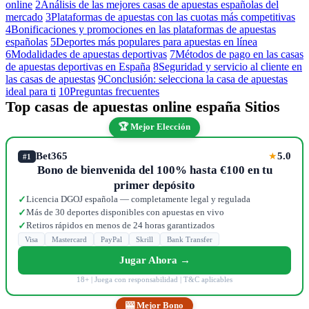
online
2
Análisis de las mejores casas de apuestas españolas del
mercado
3
Plataformas de apuestas con las cuotas más competitivas
4
Bonificaciones y promociones en las plataformas de apuestas
españolas
5
Deportes más populares para apuestas en línea
6
Modalidades de apuestas deportivas
7
Métodos de pago en las casas
de apuestas deportivas en España
8
Seguridad y servicio al cliente en
las casas de apuestas
9
Conclusión: selecciona la casa de apuestas
ideal para ti
10
Preguntas frecuentes
Top casas de apuestas online españa Sitios
🏆 Mejor Elección
Bet365
5.0
★
#1
Bono de bienvenida del 100% hasta €100 en tu
primer depósito
Licencia DGOJ española — completamente legal y regulada
✓
Más de 30 deportes disponibles con apuestas en vivo
✓
Retiros rápidos en menos de 24 horas garantizados
✓
Visa
Mastercard
PayPal
Skrill
Bank Transfer
Jugar Ahora →
18+ | Juega con responsabilidad | T&C aplicables
🎰 Mejor Bono