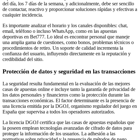
del día, los 7 días de la semana, y adicionalmente, debe ser sencillo
de contactar, reactivo y proporcionar soluciones rápidas y efectivas a
cualquier incidencia.
Es importante analizar el horario y los canales disponibles: chat,
email, teléfono o incluso WhatsApp, como en las apuestas
deportivas en Bet777. Lo ideal es encontrar personal que maneje
una amplia gama de cuestiones, como bonos, problemas técnicos o
procedimientos de retiro. Un soporte de calidad incrementa la
confianza del usuario, influyendo directamente en la reputación y
credibilidad del sitio.
Protección de datos y seguridad en las transacciones
La seguridad resulta fundamental en la evaluación de las mejores
casas de apuestas online e incluye tanto la garantía de privacidad de
los datos personales y financieros como la protección durante las
transacciones económicas. El factor determinante es la presencia de
una licencia emitida por la DGOJ, organismo regulador del juego en
España que supervisa a todos los operadores autorizados.
La licencia DGOJ certifica que las casas de apuestas españolas que
la poseen emplean tecnologías avanzadas de cifrado de datos para
proteger la información de los usuarios. La adhesión a las
normativas sobre privacidad y la presencia de métodos de pago