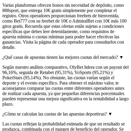
Varias plataformas ofrecen bonos sin necesidad de depósito, como
888sport, que entrega 10€ gratis simplemente por completar el
registro. Otros operadores proporcionan freebets de bienvenida,
como Bet777 con su freebet de 10€ o AdmiralBet con 10€ más 100
giros gratis. Recuerda que estas ofertas están sujetas a condiciones
específicas que debes leer detenidamente, como requisitos de
apuesta mínima o cuotas mínimas para poder hacer efectivas las
ganancias. Visita la página de cada operador para consultarlos con
detalle.
¿Qué casas de apuestas tienen las mejores cuotas del mercado?
▼
Según nuestro análisis comparativo, OlyBet lidera con un payout del
96,16%, seguida de Retabet (95,31%), YoSports (95,21%) y
PokerStars (95,14%). No obstante, las cuotas varían según el
deporte y el evento específico. Para obtener el máximo valor, te
aconsejamos comparar las cuotas entre diferentes operadores antes
de realizar cada apuesta, ya que pequeñas diferencias porcentuales
pueden representar una mejora significativa en la rentabilidad a largo
plazo.
¿Cómo se calculan las cuotas de las apuestas deportivas?
▼
Las cuotas reflejan la probabilidad estimada de que un resultado se
produzca, combinada con el margen de beneficio del operador. Se