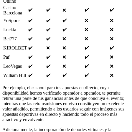
Online
Casino
✔️
✔️
✔️
✔️
❌
Barcelona
✔️
✔️
✔️
YoSports
❌
❌
✔️
✔️
✔️
Luckia
❌
❌
✔️
✔️
Bet777
❌
❌
❌
✔️
✔️
✔️
KIROLBET
❌
❌
✔️
✔️
✔️
Paf
❌
❌
✔️
✔️
✔️
LeoVegas
❌
❌
✔️
✔️
✔️
✔️
William Hill
❌
Por ejemplo, el cashout para tus apuestas en directo, cuya
disponibilidad hemos verificado operador a operador, te permite
retirar una parte de tus ganancias antes de que concluya el evento;
mientras que las retransmisiones en vivo constituyen un excelente
valor añadido, permitiendo a los usuarios seguir con imágenes sus
apuestas deportivas en directo y haciendo todo el proceso más
atractivo y envolvente.
Adicionalmente, la incorporación de deportes virtuales y la