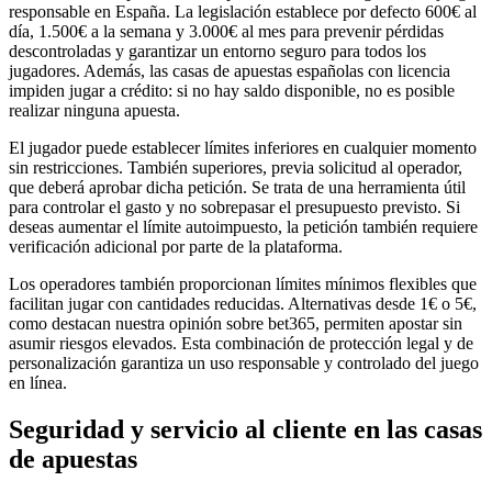
responsable en España. La legislación establece por defecto 600€ al
día, 1.500€ a la semana y 3.000€ al mes para prevenir pérdidas
descontroladas y garantizar un entorno seguro para todos los
jugadores. Además, las casas de apuestas españolas con licencia
impiden jugar a crédito: si no hay saldo disponible, no es posible
realizar ninguna apuesta.
El jugador puede establecer límites inferiores en cualquier momento
sin restricciones. También superiores, previa solicitud al operador,
que deberá aprobar dicha petición. Se trata de una herramienta útil
para controlar el gasto y no sobrepasar el presupuesto previsto. Si
deseas aumentar el límite autoimpuesto, la petición también requiere
verificación adicional por parte de la plataforma.
Los operadores también proporcionan límites mínimos flexibles que
facilitan jugar con cantidades reducidas. Alternativas desde 1€ o 5€,
como destacan nuestra opinión sobre bet365, permiten apostar sin
asumir riesgos elevados. Esta combinación de protección legal y de
personalización garantiza un uso responsable y controlado del juego
en línea.
Seguridad y servicio al cliente en las casas
de apuestas