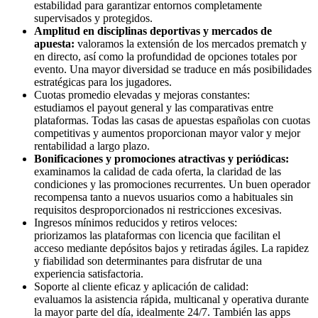
estabilidad para garantizar entornos completamente
supervisados y protegidos.
Amplitud en disciplinas deportivas y mercados de
apuesta:
valoramos la extensión de los mercados prematch y
en directo, así como la profundidad de opciones totales por
evento. Una mayor diversidad se traduce en más posibilidades
estratégicas para los jugadores.
Cuotas promedio elevadas y mejoras constantes:
estudiamos el payout general y las comparativas entre
plataformas. Todas las casas de apuestas españolas con cuotas
competitivas y aumentos proporcionan mayor valor y mejor
rentabilidad a largo plazo.
Bonificaciones y promociones atractivas y periódicas:
examinamos la calidad de cada oferta, la claridad de las
condiciones y las promociones recurrentes. Un buen operador
recompensa tanto a nuevos usuarios como a habituales sin
requisitos desproporcionados ni restricciones excesivas.
Ingresos mínimos reducidos y retiros veloces:
priorizamos las plataformas con licencia que facilitan el
acceso mediante depósitos bajos y retiradas ágiles. La rapidez
y fiabilidad son determinantes para disfrutar de una
experiencia satisfactoria.
Soporte al cliente eficaz y aplicación de calidad:
evaluamos la asistencia rápida, multicanal y operativa durante
la mayor parte del día, idealmente 24/7. También las apps