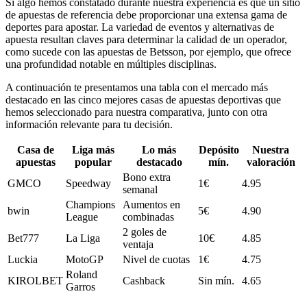
Si algo hemos constatado durante nuestra experiencia es que un sitio
de apuestas de referencia debe proporcionar una extensa gama de
deportes para apostar. La variedad de eventos y alternativas de
apuesta resultan claves para determinar la calidad de un operador,
como sucede con las apuestas de Betsson, por ejemplo, que ofrece
una profundidad notable en múltiples disciplinas.
A continuación te presentamos una tabla con el mercado más
destacado en las cinco mejores casas de apuestas deportivas que
hemos seleccionado para nuestra comparativa, junto con otra
información relevante para tu decisión.
Casa de
Liga más
Lo más
Depósito
Nuestra
apuestas
popular
destacado
mín.
valoración
Bono extra
GMCO
Speedway
1€
4.95
semanal
Champions
Aumentos en
bwin
5€
4.90
League
combinadas
2 goles de
Bet777
La Liga
10€
4.85
ventaja
Luckia
MotoGP
Nivel de cuotas
1€
4.75
Roland
KIROLBET
Cashback
Sin mín.
4.65
Garros