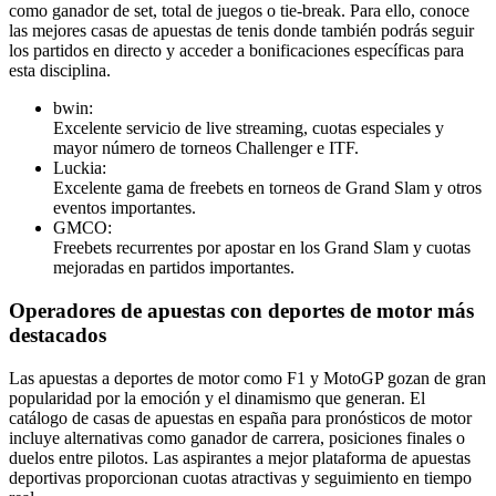
como ganador de set, total de juegos o tie-break. Para ello, conoce
las mejores casas de apuestas de tenis donde también podrás seguir
los partidos en directo y acceder a bonificaciones específicas para
esta disciplina.
bwin:
Excelente servicio de live streaming, cuotas especiales y
mayor número de torneos Challenger e ITF.
Luckia:
Excelente gama de freebets en torneos de Grand Slam y otros
eventos importantes.
GMCO:
Freebets recurrentes por apostar en los Grand Slam y cuotas
mejoradas en partidos importantes.
Operadores de apuestas con deportes de motor más
destacados
Las apuestas a deportes de motor como F1 y MotoGP gozan de gran
popularidad por la emoción y el dinamismo que generan. El
catálogo de casas de apuestas en españa para pronósticos de motor
incluye alternativas como ganador de carrera, posiciones finales o
duelos entre pilotos. Las aspirantes a mejor plataforma de apuestas
deportivas proporcionan cuotas atractivas y seguimiento en tiempo