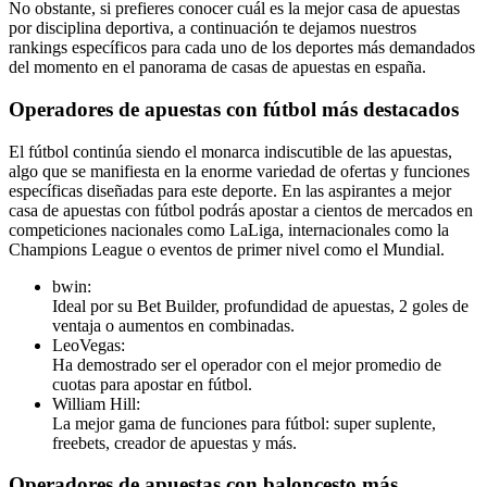
No obstante, si prefieres conocer cuál es la mejor casa de apuestas
por disciplina deportiva, a continuación te dejamos nuestros
rankings específicos para cada uno de los deportes más demandados
del momento en el panorama de casas de apuestas en españa.
Operadores de apuestas con fútbol más destacados
El fútbol continúa siendo el monarca indiscutible de las apuestas,
algo que se manifiesta en la enorme variedad de ofertas y funciones
específicas diseñadas para este deporte. En las aspirantes a mejor
casa de apuestas con fútbol podrás apostar a cientos de mercados en
competiciones nacionales como LaLiga, internacionales como la
Champions League o eventos de primer nivel como el Mundial.
bwin:
Ideal por su Bet Builder, profundidad de apuestas, 2 goles de
ventaja o aumentos en combinadas.
LeoVegas:
Ha demostrado ser el operador con el mejor promedio de
cuotas para apostar en fútbol.
William Hill:
La mejor gama de funciones para fútbol: super suplente,
freebets, creador de apuestas y más.
Operadores de apuestas con baloncesto más