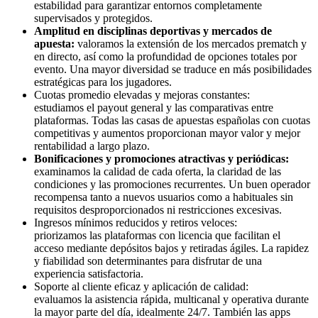
estabilidad para garantizar entornos completamente
supervisados y protegidos.
Amplitud en disciplinas deportivas y mercados de
apuesta:
valoramos la extensión de los mercados prematch y
en directo, así como la profundidad de opciones totales por
evento. Una mayor diversidad se traduce en más posibilidades
estratégicas para los jugadores.
Cuotas promedio elevadas y mejoras constantes:
estudiamos el payout general y las comparativas entre
plataformas. Todas las casas de apuestas españolas con cuotas
competitivas y aumentos proporcionan mayor valor y mejor
rentabilidad a largo plazo.
Bonificaciones y promociones atractivas y periódicas:
examinamos la calidad de cada oferta, la claridad de las
condiciones y las promociones recurrentes. Un buen operador
recompensa tanto a nuevos usuarios como a habituales sin
requisitos desproporcionados ni restricciones excesivas.
Ingresos mínimos reducidos y retiros veloces:
priorizamos las plataformas con licencia que facilitan el
acceso mediante depósitos bajos y retiradas ágiles. La rapidez
y fiabilidad son determinantes para disfrutar de una
experiencia satisfactoria.
Soporte al cliente eficaz y aplicación de calidad:
evaluamos la asistencia rápida, multicanal y operativa durante
la mayor parte del día, idealmente 24/7. También las apps