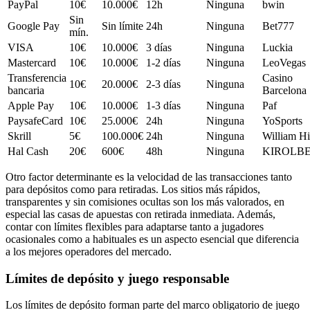
PayPal
10€
10.000€
12h
Ninguna
bwin
Sin
Google Pay
Sin límite
24h
Ninguna
Bet777
mín.
VISA
10€
10.000€
3 días
Ninguna
Luckia
Mastercard
10€
10.000€
1-2 días
Ninguna
LeoVegas
Transferencia
Casino
10€
20.000€
2-3 días
Ninguna
bancaria
Barcelona
Apple Pay
10€
10.000€
1-3 días
Ninguna
Paf
PaysafeCard
10€
25.000€
24h
Ninguna
YoSports
Skrill
5€
100.000€
24h
Ninguna
William Hi
Hal Cash
20€
600€
48h
Ninguna
KIROLB
Otro factor determinante es la velocidad de las transacciones tanto
para depósitos como para retiradas. Los sitios más rápidos,
transparentes y sin comisiones ocultas son los más valorados, en
especial las casas de apuestas con retirada inmediata. Además,
contar con límites flexibles para adaptarse tanto a jugadores
ocasionales como a habituales es un aspecto esencial que diferencia
a los mejores operadores del mercado.
Límites de depósito y juego responsable
Los límites de depósito forman parte del marco obligatorio de juego