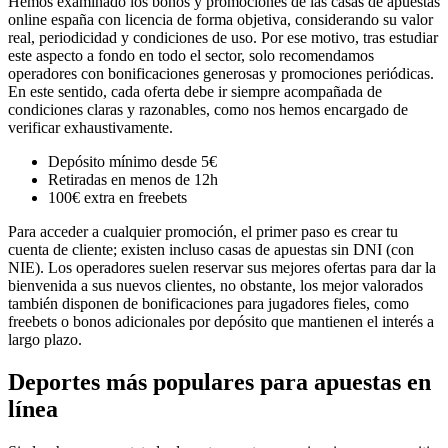
Hemos examinado los bonos y promociones de las casas de apuestas
online españa con licencia de forma objetiva, considerando su valor
real, periodicidad y condiciones de uso. Por ese motivo, tras estudiar
este aspecto a fondo en todo el sector, solo recomendamos
operadores con bonificaciones generosas y promociones periódicas.
En este sentido, cada oferta debe ir siempre acompañada de
condiciones claras y razonables, como nos hemos encargado de
verificar exhaustivamente.
Depósito mínimo desde 5€
Retiradas en menos de 12h
100€ extra en freebets
Para acceder a cualquier promoción, el primer paso es crear tu
cuenta de cliente; existen incluso casas de apuestas sin DNI (con
NIE). Los operadores suelen reservar sus mejores ofertas para dar la
bienvenida a sus nuevos clientes, no obstante, los mejor valorados
también disponen de bonificaciones para jugadores fieles, como
freebets o bonos adicionales por depósito que mantienen el interés a
largo plazo.
Deportes más populares para apuestas en
línea