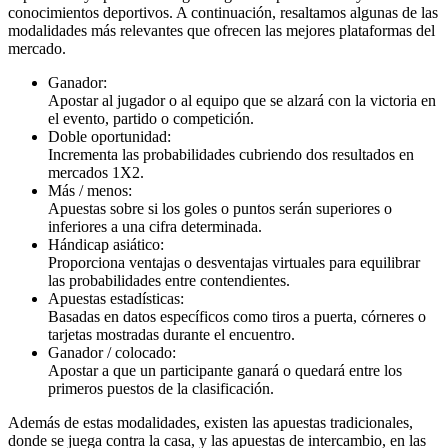
conocimientos deportivos. A continuación, resaltamos algunas de las
modalidades más relevantes que ofrecen las mejores plataformas del
mercado.
Ganador:
Apostar al jugador o al equipo que se alzará con la victoria en
el evento, partido o competición.
Doble oportunidad:
Incrementa las probabilidades cubriendo dos resultados en
mercados 1X2.
Más / menos:
Apuestas sobre si los goles o puntos serán superiores o
inferiores a una cifra determinada.
Hándicap asiático:
Proporciona ventajas o desventajas virtuales para equilibrar
las probabilidades entre contendientes.
Apuestas estadísticas:
Basadas en datos específicos como tiros a puerta, córneres o
tarjetas mostradas durante el encuentro.
Ganador / colocado:
Apostar a que un participante ganará o quedará entre los
primeros puestos de la clasificación.
Además de estas modalidades, existen las apuestas tradicionales,
donde se juega contra la casa, y las apuestas de intercambio, en las