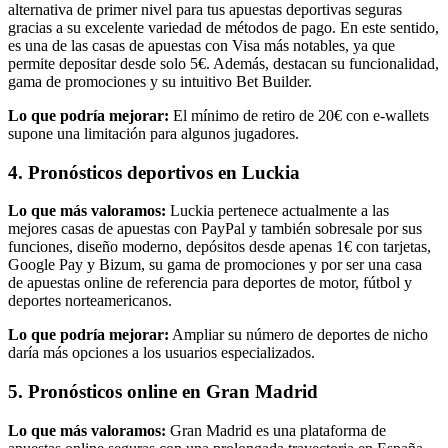
alternativa de primer nivel para tus apuestas deportivas seguras
gracias a su excelente variedad de métodos de pago. En este sentido,
es una de las casas de apuestas con Visa más notables, ya que
permite depositar desde solo 5€. Además, destacan su funcionalidad,
gama de promociones y su intuitivo Bet Builder.
Lo que podría mejorar:
El mínimo de retiro de 20€ con e-wallets
supone una limitación para algunos jugadores.
4. Pronósticos deportivos en Luckia
Lo que más valoramos:
Luckia pertenece actualmente a las
mejores casas de apuestas con PayPal y también sobresale por sus
funciones, diseño moderno, depósitos desde apenas 1€ con tarjetas,
Google Pay y Bizum, su gama de promociones y por ser una casa
de apuestas online de referencia para deportes de motor, fútbol y
deportes norteamericanos.
Lo que podría mejorar:
Ampliar su número de deportes de nicho
daría más opciones a los usuarios especializados.
5. Pronósticos online en Gran Madrid
Lo que más valoramos:
Gran Madrid es una plataforma de