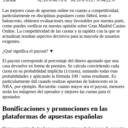
Las mejores casas de apuestas online en cuanto a competitividad,
particularmente en disciplinas populares como fútbol, tenis o
baloncesto, obtienen evaluaciones muy favorables por nuestra parte,
como puedes verificar en nuestra opinión sobre Gran Madrid Casino
Online. La competitividad de las cuotas y la rapidez con la que se
actualizan resultan aspectos decisivos para la mayoría de usuarios
exigentes.
¿Qué significa el payout?
▼
El payout corresponde al porcentaje del dinero apostado que una
casa devuelve en forma de premios. Se calcula convirtiendo cada
cuota en su probabilidad implícita (1/cuota), sumando todas esas
probabilidades y aplicando la fórmula 100 / suma resultante. Es
particularmente útil cuando realizas apuestas de baloncesto en la
NBA, por ejemplo. Recuerda: cuanto mayor sea el payout, menores
serán los márgenes del operador y mejores las cuotas para el
apostador.
Bonificaciones y promociones en las
plataformas de apuestas españolas