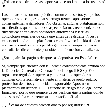
¿Existen casas de apuestas deportivas que no limiten a los usuarios?
▼
Las limitaciones son una práctica común en el sector, ya que los
operadores buscan gestionar su riesgo frente a apostadores
consistentemente ganadores. No obstante, algunas plataformas son
más flexibles que otras en este aspecto. Lo más recomendable es
diversificar entre varios operadores autorizados y leer las
condiciones generales de cada uno antes de registrarte. Nuestra
experiencia indica que plataformas como bwin o Luckia tienden a
ser más tolerantes con los perfiles ganadores, aunque conviene
consultarlos directamente para obtener información actualizada.
¿Son legales las páginas de apuestas deportivas en España?
▼
Sí, siempre que cuenten con la licencia correspondiente emitida por
la Dirección General de Ordenación del Juego (DGOJ). Este
organismo regulador supervisa y autoriza a los operadores que
cumplen con la normativa vigente en materia de juego seguro,
protección de datos y publicidad responsable. Apostar en
plataformas sin licencia DGOJ supone un riesgo tanto legal como
financiero, por lo que siempre debes verificar que la página donde
apuestas exhiba claramente su autorización oficial.
¿Qué casas de apuestas ofrecen dinero por registrarse?
▼