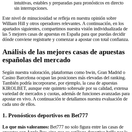
intuitivas, estables y preparadas para pronósticos en directo
sin interrupciones.
Este nivel de minuciosidad se refleja en nuestra opinión sobre
William Hill y otros operadores relevantes. A continuación, en los
apartados siguientes, compartimos nuestra visión individualizada de
las 5 mejores casas de apuestas en España para que puedas decidir
dónde conviene registrarte y comenzar a apostar con total confianza.
Análisis de las mejores casas de apuestas
españolas del mercado
Según nuestra valoración, plataformas como bwin, Gran Madrid o
Casino Barcelona ocupan las posiciones más elevadas del ranking.
También podría incorporarse, por ejemplo, la casa de apuestas
KIROLBET, aunque este quinteto sobresale por su calidad, extensa
variedad de mercados y cuotas, además de funciones avanzadas para
apostar en vivo. A continuación te detallamos nuestra evaluación de
cada uno de ellos.
1. Pronósticos deportivos en Bet777
Lo que más valoramos:
Bet777 no solo figura entre las casas de