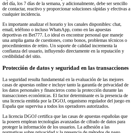
del día, los 7 días de la semana, y adicionalmente, debe ser sencillo
de contactar, reactivo y proporcionar soluciones rápidas y efectivas a
cualquier incidencia.
Es importante analizar el horario y los canales disponibles: chat,
email, teléfono o incluso WhatsApp, como en las apuestas
deportivas en Bet777. Lo ideal es encontrar personal que maneje
una amplia gama de cuestiones, como bonos, problemas técnicos o
procedimientos de retiro. Un soporte de calidad incrementa la
confianza del usuario, influyendo directamente en la reputación y
credibilidad del sitio.
Protección de datos y seguridad en las transacciones
La seguridad resulta fundamental en la evaluación de las mejores
casas de apuestas online e incluye tanto la garantía de privacidad de
los datos personales y financieros como la protección durante las
transacciones económicas. El factor determinante es la presencia de
una licencia emitida por la DGOJ, organismo regulador del juego en
España que supervisa a todos los operadores autorizados.
La licencia DGOJ certifica que las casas de apuestas españolas que
la poseen emplean tecnologías avanzadas de cifrado de datos para
proteger la información de los usuarios. La adhesión a las
normativas sobre privacidad y la presencia de métodos de pago