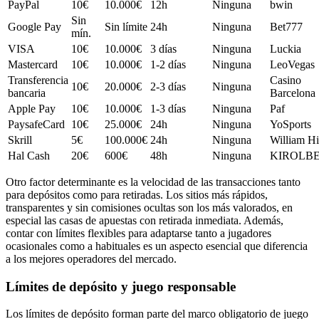
PayPal
10€
10.000€
12h
Ninguna
bwin
Sin
Google Pay
Sin límite
24h
Ninguna
Bet777
mín.
VISA
10€
10.000€
3 días
Ninguna
Luckia
Mastercard
10€
10.000€
1-2 días
Ninguna
LeoVegas
Transferencia
Casino
10€
20.000€
2-3 días
Ninguna
bancaria
Barcelona
Apple Pay
10€
10.000€
1-3 días
Ninguna
Paf
PaysafeCard
10€
25.000€
24h
Ninguna
YoSports
Skrill
5€
100.000€
24h
Ninguna
William Hi
Hal Cash
20€
600€
48h
Ninguna
KIROLB
Otro factor determinante es la velocidad de las transacciones tanto
para depósitos como para retiradas. Los sitios más rápidos,
transparentes y sin comisiones ocultas son los más valorados, en
especial las casas de apuestas con retirada inmediata. Además,
contar con límites flexibles para adaptarse tanto a jugadores
ocasionales como a habituales es un aspecto esencial que diferencia
a los mejores operadores del mercado.
Límites de depósito y juego responsable
Los límites de depósito forman parte del marco obligatorio de juego