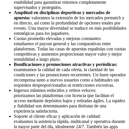
estabilidad para garantizar entornos completamente
supervisados y protegidos.
Amplitud en disciplinas deportivas y mercados de
apuesta:
valoramos la extensión de los mercados prematch y
en directo, así como la profundidad de opciones totales por
evento. Una mayor diversidad se traduce en más posibilidades
estratégicas para los jugadores.
Cuotas promedio elevadas y mejoras constantes:
estudiamos el payout general y las comparativas entre
plataformas. Todas las casas de apuestas españolas con cuotas
competitivas y aumentos proporcionan mayor valor y mejor
rentabilidad a largo plazo.
Bonificaciones y promociones atractivas y periódicas:
examinamos la calidad de cada oferta, la claridad de las
condiciones y las promociones recurrentes. Un buen operador
recompensa tanto a nuevos usuarios como a habituales sin
requisitos desproporcionados ni restricciones excesivas.
Ingresos mínimos reducidos y retiros veloces:
priorizamos las plataformas con licencia que facilitan el
acceso mediante depósitos bajos y retiradas ágiles. La rapidez
y fiabilidad son determinantes para disfrutar de una
experiencia satisfactoria.
Soporte al cliente eficaz y aplicación de calidad:
evaluamos la asistencia rápida, multicanal y operativa durante
la mayor parte del día, idealmente 24/7. También las apps