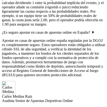
calculan dividiendo 1 entre la probabilidad implícita del evento, y el
operador añade su comisión (vigorish o juice) reduciendo
ligeramente las cuotas respecto a las probabilidades reales. Por
ejemplo, si un equipo tiene un 50% de probabilidades reales de
ganar, la cuota justa sería 2.00, pero el operador podría ofrecerla en
1.90 para asegurar su margen.
¿Es seguro apostar en casas de apuestas online en España?
▼
Apostar en casas de apuestas online españa reguladas por la DGOJ
es completamente seguro. Estos operadores están obligados a utilizar
cifrado SSL de alta seguridad, a verificar la identidad de los
jugadores, a mantener los fondos de los clientes separados de los
fondos operativos y a cumplir con la normativa de protección de
datos. Además, promueven herramientas de juego con
responsabilidad como límites de depósito, autoexclusión temporal y
acceso al Registro General de Interdicciones de Acceso al Juego
(RGIAJ) para quienes necesiten protección adicional.
Carlos Medina Ruiz
Analista Senior de Apuestas Deportivas Online