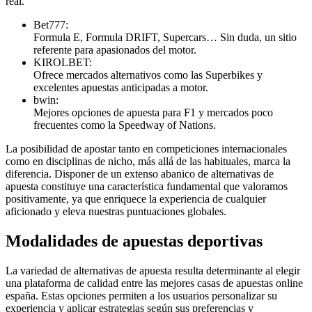
real.
Bet777:
Formula E, Formula DRIFT, Supercars… Sin duda, un sitio
referente para apasionados del motor.
KIROLBET:
Ofrece mercados alternativos como las Superbikes y
excelentes apuestas anticipadas a motor.
bwin:
Mejores opciones de apuesta para F1 y mercados poco
frecuentes como la Speedway of Nations.
La posibilidad de apostar tanto en competiciones internacionales
como en disciplinas de nicho, más allá de las habituales, marca la
diferencia. Disponer de un extenso abanico de alternativas de
apuesta constituye una característica fundamental que valoramos
positivamente, ya que enriquece la experiencia de cualquier
aficionado y eleva nuestras puntuaciones globales.
Modalidades de apuestas deportivas
La variedad de alternativas de apuesta resulta determinante al elegir
una plataforma de calidad entre las mejores casas de apuestas online
españa. Estas opciones permiten a los usuarios personalizar su
experiencia y aplicar estrategias según sus preferencias y