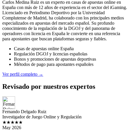
Carlos Medina Ruiz es un experto en casas de apuestas online en
España con más de 12 años de experiencia en el sector del iGaming.
Licenciado en Periodismo Deportivo por la Universidad
Complutense de Madrid, ha colaborado con los principales medios
especializados en apuestas del mercado español. Su profundo
conocimiento de la regulación de la DGOJ y del panorama de
operadores con licencia en España le convierte en una referencia
para apostantes que buscan plataformas seguras y fiables.
Casas de apuestas online España
Regulación DGOJ y licencias españolas
Bonos y promociones de apuestas deportivas
Métodos de pago para apostantes españoles
Ver perfil completo →
Revisado por nuestros expertos
Fernando Delgado Ruiz
Investigador de Juego Online y Regulación
★★★★★
May 2026