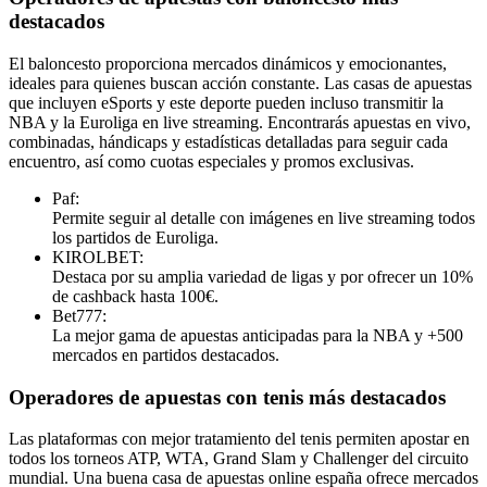
destacados
El baloncesto proporciona mercados dinámicos y emocionantes,
ideales para quienes buscan acción constante. Las casas de apuestas
que incluyen eSports y este deporte pueden incluso transmitir la
NBA y la Euroliga en live streaming. Encontrarás apuestas en vivo,
combinadas, hándicaps y estadísticas detalladas para seguir cada
encuentro, así como cuotas especiales y promos exclusivas.
Paf:
Permite seguir al detalle con imágenes en live streaming todos
los partidos de Euroliga.
KIROLBET:
Destaca por su amplia variedad de ligas y por ofrecer un 10%
de cashback hasta 100€.
Bet777:
La mejor gama de apuestas anticipadas para la NBA y +500
mercados en partidos destacados.
Operadores de apuestas con tenis más destacados
Las plataformas con mejor tratamiento del tenis permiten apostar en
todos los torneos ATP, WTA, Grand Slam y Challenger del circuito
mundial. Una buena casa de apuestas online españa ofrece mercados