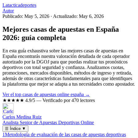
Latacticadeportes
Autor
Publicado: May 5, 2026
·
Actualizado: May 6, 2026
Mejores casas de apuestas en España
2026: guía completa
En esta guía exhaustiva sobre las mejores casas de apuestas en
España encontrarás nuestra valoración detallada de cada operador
autorizado por la DGOJ para que puedas realizar tus pronósticos
deportivos con total seguridad y confianza. Analizamos cuotas,
promociones, mercados disponibles, métodos de ingreso y retirada,
además de otras características fundamentales para que identifiques
la plataforma que mejor se adapta a tus necesidades como apostador.
Ver el top casas de apuestas online españa →
★★★★★
4.9/5 — Verificado por 470 lectores
Carlos Medina Ruiz
Analista Senior de Apuestas Deportivas Online
☰
Índice
▼
1
Metodología de evaluación de las casas de apuestas deportivas