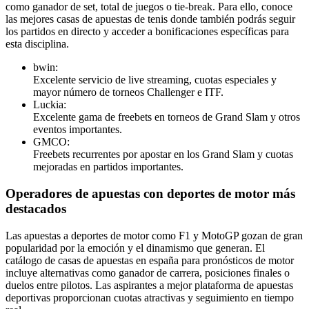
como ganador de set, total de juegos o tie-break. Para ello, conoce
las mejores casas de apuestas de tenis donde también podrás seguir
los partidos en directo y acceder a bonificaciones específicas para
esta disciplina.
bwin:
Excelente servicio de live streaming, cuotas especiales y
mayor número de torneos Challenger e ITF.
Luckia:
Excelente gama de freebets en torneos de Grand Slam y otros
eventos importantes.
GMCO:
Freebets recurrentes por apostar en los Grand Slam y cuotas
mejoradas en partidos importantes.
Operadores de apuestas con deportes de motor más
destacados
Las apuestas a deportes de motor como F1 y MotoGP gozan de gran
popularidad por la emoción y el dinamismo que generan. El
catálogo de casas de apuestas en españa para pronósticos de motor
incluye alternativas como ganador de carrera, posiciones finales o
duelos entre pilotos. Las aspirantes a mejor plataforma de apuestas
deportivas proporcionan cuotas atractivas y seguimiento en tiempo