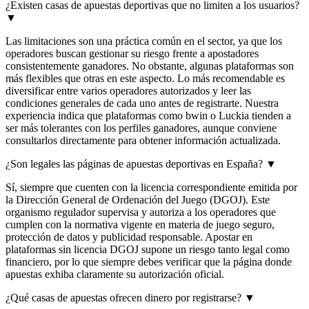
¿Existen casas de apuestas deportivas que no limiten a los usuarios?
▼
Las limitaciones son una práctica común en el sector, ya que los
operadores buscan gestionar su riesgo frente a apostadores
consistentemente ganadores. No obstante, algunas plataformas son
más flexibles que otras en este aspecto. Lo más recomendable es
diversificar entre varios operadores autorizados y leer las
condiciones generales de cada uno antes de registrarte. Nuestra
experiencia indica que plataformas como bwin o Luckia tienden a
ser más tolerantes con los perfiles ganadores, aunque conviene
consultarlos directamente para obtener información actualizada.
¿Son legales las páginas de apuestas deportivas en España?
▼
Sí, siempre que cuenten con la licencia correspondiente emitida por
la Dirección General de Ordenación del Juego (DGOJ). Este
organismo regulador supervisa y autoriza a los operadores que
cumplen con la normativa vigente en materia de juego seguro,
protección de datos y publicidad responsable. Apostar en
plataformas sin licencia DGOJ supone un riesgo tanto legal como
financiero, por lo que siempre debes verificar que la página donde
apuestas exhiba claramente su autorización oficial.
¿Qué casas de apuestas ofrecen dinero por registrarse?
▼