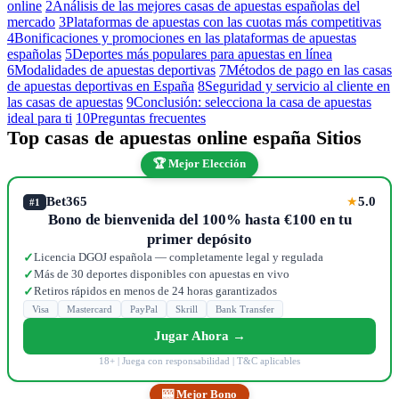
online
2
Análisis de las mejores casas de apuestas españolas del
mercado
3
Plataformas de apuestas con las cuotas más competitivas
4
Bonificaciones y promociones en las plataformas de apuestas
españolas
5
Deportes más populares para apuestas en línea
6
Modalidades de apuestas deportivas
7
Métodos de pago en las casas
de apuestas deportivas en España
8
Seguridad y servicio al cliente en
las casas de apuestas
9
Conclusión: selecciona la casa de apuestas
ideal para ti
10
Preguntas frecuentes
Top casas de apuestas online españa Sitios
🏆 Mejor Elección
Bet365
5.0
★
#1
Bono de bienvenida del 100% hasta €100 en tu
primer depósito
Licencia DGOJ española — completamente legal y regulada
✓
Más de 30 deportes disponibles con apuestas en vivo
✓
Retiros rápidos en menos de 24 horas garantizados
✓
Visa
Mastercard
PayPal
Skrill
Bank Transfer
Jugar Ahora →
18+ | Juega con responsabilidad | T&C aplicables
🎰 Mejor Bono