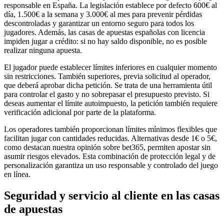
responsable en España. La legislación establece por defecto 600€ al
día, 1.500€ a la semana y 3.000€ al mes para prevenir pérdidas
descontroladas y garantizar un entorno seguro para todos los
jugadores. Además, las casas de apuestas españolas con licencia
impiden jugar a crédito: si no hay saldo disponible, no es posible
realizar ninguna apuesta.
El jugador puede establecer límites inferiores en cualquier momento
sin restricciones. También superiores, previa solicitud al operador,
que deberá aprobar dicha petición. Se trata de una herramienta útil
para controlar el gasto y no sobrepasar el presupuesto previsto. Si
deseas aumentar el límite autoimpuesto, la petición también requiere
verificación adicional por parte de la plataforma.
Los operadores también proporcionan límites mínimos flexibles que
facilitan jugar con cantidades reducidas. Alternativas desde 1€ o 5€,
como destacan nuestra opinión sobre bet365, permiten apostar sin
asumir riesgos elevados. Esta combinación de protección legal y de
personalización garantiza un uso responsable y controlado del juego
en línea.
Seguridad y servicio al cliente en las casas
de apuestas