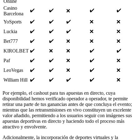
Online
Casino
✔️
✔️
✔️
✔️
❌
Barcelona
✔️
✔️
✔️
YoSports
❌
❌
✔️
✔️
✔️
Luckia
❌
❌
✔️
✔️
Bet777
❌
❌
❌
✔️
✔️
✔️
KIROLBET
❌
❌
✔️
✔️
✔️
Paf
❌
❌
✔️
✔️
✔️
LeoVegas
❌
❌
✔️
✔️
✔️
✔️
William Hill
❌
Por ejemplo, el cashout para tus apuestas en directo, cuya
disponibilidad hemos verificado operador a operador, te permite
retirar una parte de tus ganancias antes de que concluya el evento;
mientras que las retransmisiones en vivo constituyen un excelente
valor añadido, permitiendo a los usuarios seguir con imágenes sus
apuestas deportivas en directo y haciendo todo el proceso más
atractivo y envolvente.
Adicionalmente, la incorporación de deportes virtuales y la