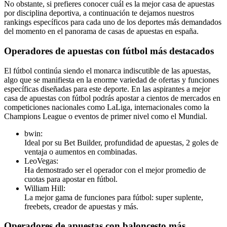
No obstante, si prefieres conocer cuál es la mejor casa de apuestas
por disciplina deportiva, a continuación te dejamos nuestros
rankings específicos para cada uno de los deportes más demandados
del momento en el panorama de casas de apuestas en españa.
Operadores de apuestas con fútbol más destacados
El fútbol continúa siendo el monarca indiscutible de las apuestas,
algo que se manifiesta en la enorme variedad de ofertas y funciones
específicas diseñadas para este deporte. En las aspirantes a mejor
casa de apuestas con fútbol podrás apostar a cientos de mercados en
competiciones nacionales como LaLiga, internacionales como la
Champions League o eventos de primer nivel como el Mundial.
bwin:
Ideal por su Bet Builder, profundidad de apuestas, 2 goles de
ventaja o aumentos en combinadas.
LeoVegas:
Ha demostrado ser el operador con el mejor promedio de
cuotas para apostar en fútbol.
William Hill:
La mejor gama de funciones para fútbol: super suplente,
freebets, creador de apuestas y más.
Operadores de apuestas con baloncesto más