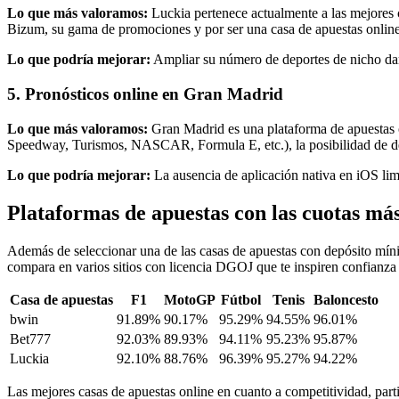
Lo que más valoramos:
Luckia pertenece actualmente a las mejores 
Bizum, su gama de promociones y por ser una casa de apuestas online 
Lo que podría mejorar:
Ampliar su número de deportes de nicho darí
5. Pronósticos online en Gran Madrid
Lo que más valoramos:
Gran Madrid es una plataforma de apuestas 
Speedway, Turismos, NASCAR, Formula E, etc.), la posibilidad de dep
Lo que podría mejorar:
La ausencia de aplicación nativa en iOS limi
Plataformas de apuestas con las cuotas má
Además de seleccionar una de las casas de apuestas con depósito mínim
compara en varios sitios con licencia DGOJ que te inspiren confianza y
Casa de apuestas
F1
MotoGP
Fútbol
Tenis
Baloncesto
bwin
91.89%
90.17%
95.29%
94.55%
96.01%
Bet777
92.03%
89.93%
94.11%
95.23%
95.87%
Luckia
92.10%
88.76%
96.39%
95.27%
94.22%
Las mejores casas de apuestas online en cuanto a competitividad, part