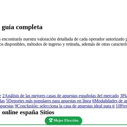
 guía completa
a encontrarás nuestra valoración detallada de cada operador autorizado 
 disponibles, métodos de ingreso y retirada, además de otras caracterís
e
2
Análisis de las mejores casas de apuestas españolas del mercado
3
Pl
las
5
Deportes más populares para apuestas en línea
6
Modalidades de ap
apuestas
9
Conclusión: selecciona la casa de apuestas ideal para ti
10
Pre
 online españa Sitios
🏆 Mejor Elección