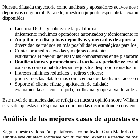
Nuestra dilatada trayectoria como analistas y apostadores activos nos
deportivos en general. Para ello, nuestro equipo de especialistas exa
disponibles.
Licencia DGOJ y solidez de la plataforma:
únicamente incluimos operadores autorizados y técnicamente rob
Amplitud en disciplinas deportivas y mercados de apuesta:
diversidad se traduce en más posibilidades estratégicas para los
Cuotas promedio elevadas y mejoras constantes:
estudiamos el payout general y las comparativas entre platafor
Bonificaciones y promociones atractivas y periódicas:
examin
usuarios como a habituales sin requisitos desproporcionados ni 
Ingresos mínimos reducidos y retiros veloces:
priorizamos las plataformas con licencia que facilitan el acceso 
Soporte al cliente eficaz y aplicación de calidad:
evaluamos la asistencia rápida, multicanal y operativa durante l
Este nivel de minuciosidad se refleja en nuestra opinión sobre William
casas de apuestas en España para que puedas decidir dónde conviene re
Análisis de las mejores casas de apuestas 
Según nuestra valoración, plataformas como bwin, Gran Madrid o Cas
aunque este quinteto sobresale por su calidad, extensa variedad de me