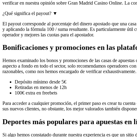
verificar en nuestra opinión sobre Gran Madrid Casino Online. La compe
¿Qué significa el payout?
▼
El payout corresponde al porcentaje del dinero apostado que una casa
y aplicando la fórmula 100 / suma resultante. Es particularmente úti
operador y mejores las cuotas para el apostador.
Bonificaciones y promociones en las plata
Hemos examinado los bonos y promociones de las casas de apuestas onli
aspecto a fondo en todo el sector, solo recomendamos operadores con 
razonables, como nos hemos encargado de verificar exhaustivamente.
Depósito mínimo desde 5€
Retiradas en menos de 12h
100€ extra en freebets
Para acceder a cualquier promoción, el primer paso es crear tu cuenta 
sus nuevos clientes, no obstante, los mejor valorados también disponen
Deportes más populares para apuestas en l
Si algo hemos constatado durante nuestra experiencia es que un sitio 