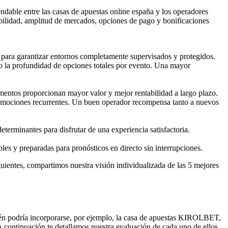
ndable entre las casas de apuestas online españa y los operadores
abilidad, amplitud de mercados, opciones de pago y bonificaciones
d para garantizar entornos completamente supervisados y protegidos.
o la profundidad de opciones totales por evento. Una mayor
umentos proporcionan mayor valor y mejor rentabilidad a largo plazo.
promociones recurrentes. Un buen operador recompensa tanto a nuevos
determinantes para disfrutar de una experiencia satisfactoria.
bles y preparadas para pronósticos en directo sin interrupciones.
guientes, compartimos nuestra visión individualizada de las 5 mejores
én podría incorporarse, por ejemplo, la casa de apuestas KIROLBET,
 continuación te detallamos nuestra evaluación de cada uno de ellos.