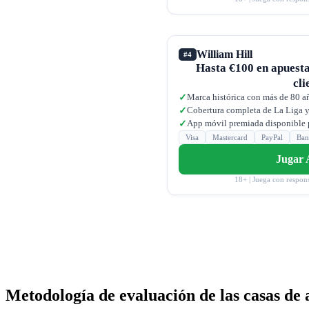
William Hill
#4
Hasta €100 en apuesta
cli
Marca histórica con más de 80 a
✓
Cobertura completa de La Liga
✓
App móvil premiada disponible 
✓
Visa
Mastercard
PayPal
Ban
Jugar
18+ | Juega con respon
Metodología de evaluación de las casas de 