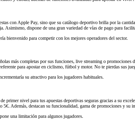
estas con Apple Pay, sino que su catálogo deportivo brilla por la canti
ja. Asimismo, dispone de una gran variedad de vías de pago para facilit
ía bienvenido para competir con los mejores operadores del sector.
añolas más completas por sus funciones, live streaming o promociones d
referente para apostar en ciclismo, fútbol y motor. No te pierdas sus ju
rementaría su atractivo para los jugadores habituales.
de primer nivel para tus apuestas deportivas seguras gracias a su excel
lo 5€. Además, destacan su funcionalidad, gama de promociones y su int
pone una limitación para algunos jugadores.