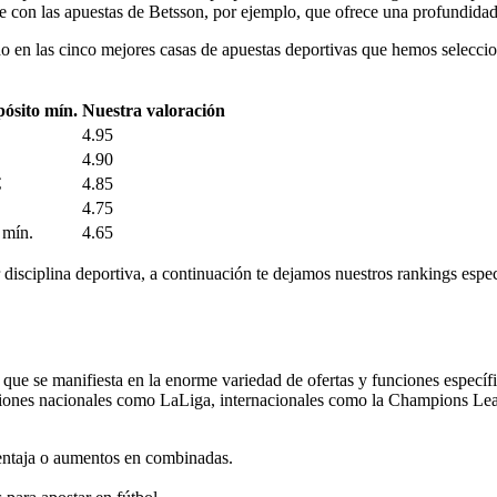
e con las apuestas de Betsson, por ejemplo, que ofrece una profundidad 
 en las cinco mejores casas de apuestas deportivas que hemos seleccio
ósito mín.
Nuestra valoración
4.95
4.90
€
4.85
4.75
 mín.
4.65
or disciplina deportiva, a continuación te dejamos nuestros rankings e
o que se manifiesta en la enorme variedad de ofertas y funciones específi
iciones nacionales como LaLiga, internacionales como la Champions Le
ventaja o aumentos en combinadas.