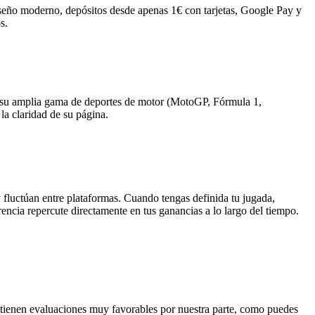
iseño moderno, depósitos desde apenas 1€ con tarjetas, Google Pay y
s.
a su amplia gama de deportes de motor (MotoGP, Fórmula 1,
a claridad de su página.
 fluctúan entre plataformas. Cuando tengas definida tu jugada,
encia repercute directamente en tus ganancias a lo largo del tiempo.
obtienen evaluaciones muy favorables por nuestra parte, como puedes