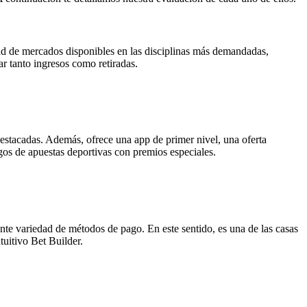
dad de mercados disponibles en las disciplinas más demandadas,
ar tanto ingresos como retiradas.
estacadas. Además, ofrece una app de primer nivel, una oferta
egos de apuestas deportivas con premios especiales.
ente variedad de métodos de pago. En este sentido, es una de las casas
uitivo Bet Builder.