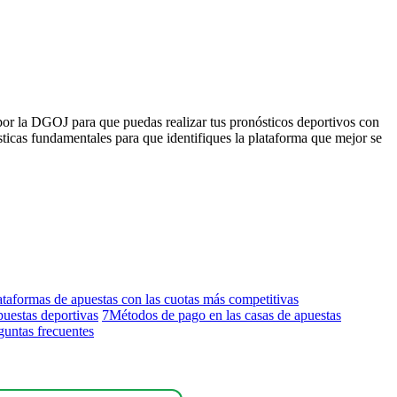
por la DGOJ para que puedas realizar tus pronósticos deportivos con
ticas fundamentales para que identifiques la plataforma que mejor se
ataformas de apuestas con las cuotas más competitivas
uestas deportivas
7
Métodos de pago en las casas de apuestas
guntas frecuentes