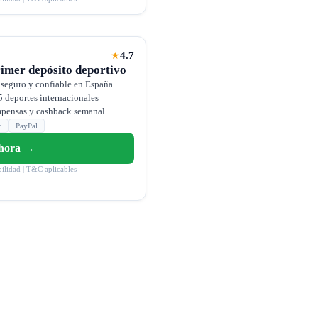
4.7
★
imer depósito deportivo
seguro y confiable en España
 deportes internacionales
mpensas y cashback semanal
r
PayPal
hora →
ilidad | T&C aplicables