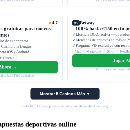
Betway
4.7
★
#5
s gratuitas para nuevos
100% hasta €150 en tu pr
entes
Licencia DGOJ activa — operador 
✓
Mercados de apuestas en más de 25
✓
ños de experiencia
Programa VIP exclusivo con reco
✓
 y Champions League
para iOS y Android
Visa
Mastercard
Skrill
Netelle
k Transfer
Jugar A
 Ahora →
18+ | Juega con responsab
sabilidad | T&C aplicables
Mostrar 5 Casinos Más ▼
Solo 18+. El juego puede crear adicción.
BeGambleAware.org
apuestas deportivas online