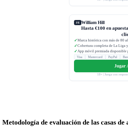
William Hill
#4
Hasta €100 en apuesta
cli
Marca histórica con más de 80 a
✓
Cobertura completa de La Liga
✓
App móvil premiada disponible 
✓
Visa
Mastercard
PayPal
Ban
Jugar
18+ | Juega con respon
Metodología de evaluación de las casas de 