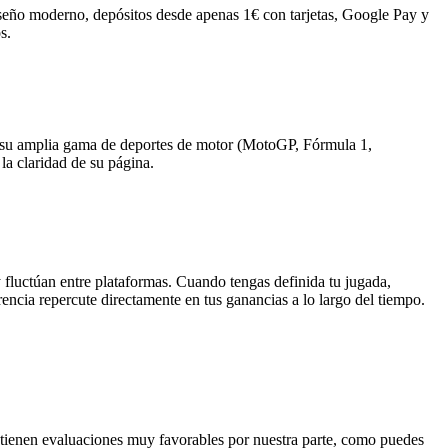
iseño moderno, depósitos desde apenas 1€ con tarjetas, Google Pay y
s.
a su amplia gama de deportes de motor (MotoGP, Fórmula 1,
a claridad de su página.
 fluctúan entre plataformas. Cuando tengas definida tu jugada,
encia repercute directamente en tus ganancias a lo largo del tiempo.
obtienen evaluaciones muy favorables por nuestra parte, como puedes