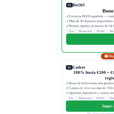
Bet365
#1
Bono 
Licencia DGOJ española — comp
✓
Más de 30 deportes disponibles 
✓
Retiros rápidos en menos de 24 
✓
Visa
Mastercard
PayPal
Skri
🎰 Me
Codere
#2
100% hasta €200 + €10
regi
Bono de bienvenida más generoso
✓
Casino en vivo con más de 150 
✓
Apuestas deportivas y casino int
✓
Visa
Mastercard
PayPal
Nete
Jugar
18+ | Juega con respon