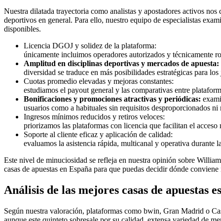
Nuestra dilatada trayectoria como analistas y apostadores activos nos
deportivos en general. Para ello, nuestro equipo de especialistas exa
disponibles.
Licencia DGOJ y solidez de la plataforma:
únicamente incluimos operadores autorizados y técnicamente rob
Amplitud en disciplinas deportivas y mercados de apuesta:
diversidad se traduce en más posibilidades estratégicas para los
Cuotas promedio elevadas y mejoras constantes:
estudiamos el payout general y las comparativas entre platafor
Bonificaciones y promociones atractivas y periódicas:
examin
usuarios como a habituales sin requisitos desproporcionados ni 
Ingresos mínimos reducidos y retiros veloces:
priorizamos las plataformas con licencia que facilitan el acceso 
Soporte al cliente eficaz y aplicación de calidad:
evaluamos la asistencia rápida, multicanal y operativa durante l
Este nivel de minuciosidad se refleja en nuestra opinión sobre William
casas de apuestas en España para que puedas decidir dónde conviene re
Análisis de las mejores casas de apuestas 
Según nuestra valoración, plataformas como bwin, Gran Madrid o Cas
aunque este quinteto sobresale por su calidad, extensa variedad de me