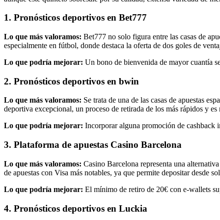
1. Pronósticos deportivos en Bet777
Lo que más valoramos:
Bet777 no solo figura entre las casas de apu
especialmente en fútbol, donde destaca la oferta de dos goles de venta
Lo que podría mejorar:
Un bono de bienvenida de mayor cuantía ser
2. Pronósticos deportivos en bwin
Lo que más valoramos:
Se trata de una de las casas de apuestas esp
deportiva excepcional, un proceso de retirada de los más rápidos y es 
Lo que podría mejorar:
Incorporar alguna promoción de cashback inc
3. Plataforma de apuestas Casino Barcelona
Lo que más valoramos:
Casino Barcelona representa una alternativa 
de apuestas con Visa más notables, ya que permite depositar desde so
Lo que podría mejorar:
El mínimo de retiro de 20€ con e-wallets su
4. Pronósticos deportivos en Luckia