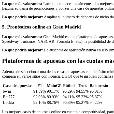
Lo que más valoramos:
Luckia pertenece actualmente a las mejores 
Bizum, su gama de promociones y por ser una casa de apuestas online 
Lo que podría mejorar:
Ampliar su número de deportes de nicho darí
5. Pronósticos online en Gran Madrid
Lo que más valoramos:
Gran Madrid es una plataforma de apuestas 
Speedway, Turismos, NASCAR, Formula E, etc.), la posibilidad de dep
Lo que podría mejorar:
La ausencia de aplicación nativa en iOS limi
Plataformas de apuestas con las cuotas má
Además de seleccionar una de las casas de apuestas con depósito mínim
compara en varios sitios con licencia DGOJ que te inspiren confianza y
Casa de apuestas
F1
MotoGP
Fútbol
Tenis
Baloncesto
bwin
91.89%
90.17%
95.29%
94.55%
96.01%
Bet777
92.03%
89.93%
94.11%
95.23%
95.87%
Luckia
92.10%
88.76%
96.39%
95.27%
94.22%
Las mejores casas de apuestas online en cuanto a competitividad, part