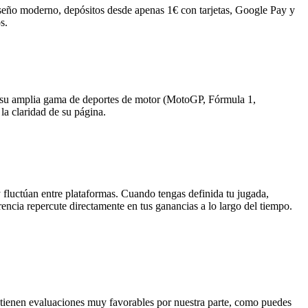
iseño moderno, depósitos desde apenas 1€ con tarjetas, Google Pay y
s.
a su amplia gama de deportes de motor (MotoGP, Fórmula 1,
a claridad de su página.
 fluctúan entre plataformas. Cuando tengas definida tu jugada,
encia repercute directamente en tus ganancias a lo largo del tiempo.
obtienen evaluaciones muy favorables por nuestra parte, como puedes