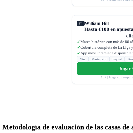
William Hill
#4
Hasta €100 en apuesta
cli
Marca histórica con más de 80 a
✓
Cobertura completa de La Liga
✓
App móvil premiada disponible 
✓
Visa
Mastercard
PayPal
Ban
Jugar
18+ | Juega con respon
Metodología de evaluación de las casas de 