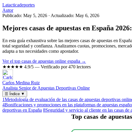
Latacticadeportes
Autor
Publicado: May 5, 2026
·
Actualizado: May 6, 2026
Mejores casas de apuestas en España 2026:
En esta guía exhaustiva sobre las mejores casas de apuestas en Españ
total seguridad y confianza. Analizamos cuotas, promociones, mercados
adapta a tus necesidades como apostador.
Ver el top casas de apuestas online españa →
★★★★★
4.9/5 — Verificado por 470 lectores
Carlos Medina Ruiz
Analista Senior de Apuestas Deportivas Online
☰
Índice
▼
1
Metodología de evaluación de las casas de apuestas deportivas onlin
4
Bonificaciones y promociones en las plataformas de apuestas españo
deportivas en España
8
Seguridad y servicio al cliente en las casas de 
Top casas de apuestas