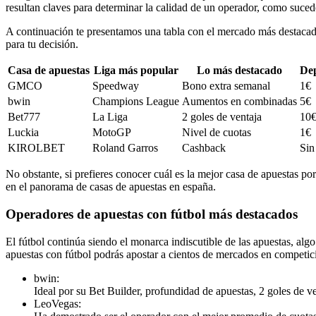
resultan claves para determinar la calidad de un operador, como suced
A continuación te presentamos una tabla con el mercado más destacado
para tu decisión.
Casa de apuestas
Liga más popular
Lo más destacado
Dep
GMCO
Speedway
Bono extra semanal
1€
bwin
Champions League
Aumentos en combinadas
5€
Bet777
La Liga
2 goles de ventaja
10
Luckia
MotoGP
Nivel de cuotas
1€
KIROLBET
Roland Garros
Cashback
Sin
No obstante, si prefieres conocer cuál es la mejor casa de apuestas p
en el panorama de casas de apuestas en españa.
Operadores de apuestas con fútbol más destacados
El fútbol continúa siendo el monarca indiscutible de las apuestas, alg
apuestas con fútbol podrás apostar a cientos de mercados en compet
bwin:
Ideal por su Bet Builder, profundidad de apuestas, 2 goles de 
LeoVegas: