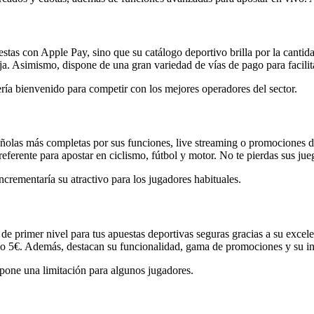
estas con Apple Pay, sino que su catálogo deportivo brilla por la canti
ja. Asimismo, dispone de una gran variedad de vías de pago para facilit
ía bienvenido para competir con los mejores operadores del sector.
añolas más completas por sus funciones, live streaming o promociones d
referente para apostar en ciclismo, fútbol y motor. No te pierdas sus ju
rementaría su atractivo para los jugadores habituales.
de primer nivel para tus apuestas deportivas seguras gracias a su excel
lo 5€. Además, destacan su funcionalidad, gama de promociones y su int
pone una limitación para algunos jugadores.