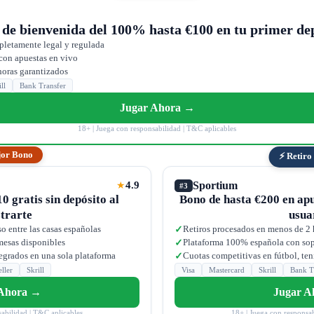
de bienvenida del 100% hasta €100 en tu primer de
letamente legal y regulada
con apuestas en vivo
horas garantizados
ll
Bank Transfer
Jugar Ahora →
18+ | Juega con responsabilidad | T&C aplicables
jor Bono
⚡ Retiro
Sportium
4.9
★
#3
 gratis sin depósito al
Bono de hasta €200 en apu
strarte
usua
 entre las casas españolas
Retiros procesados en menos de 2
✓
mesas disponibles
Plataforma 100% española con sop
✓
egrados en una sola plataforma
Cuotas competitivas en fútbol, ten
✓
ller
Skrill
Visa
Mastercard
Skrill
Bank T
 Ahora →
Jugar A
sabilidad | T&C aplicables
18+ | Juega con responsab