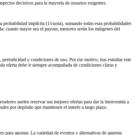
aspectos decisivos para la mayoría de usuarios exigentes.
u probabilidad implícita (1/cuota), sumando todas esas probabilidades
rda: cuanto mayor sea el payout, menores serán los márgenes del
periodicidad y condiciones de uso. Por ese motivo, tras estudiar este
ada oferta debe ir siempre acompañada de condiciones claras y
eradores suelen reservar sus mejores ofertas para dar la bienvenida a
ales por depósito que mantienen el interés a largo plazo.
s para apostar. La variedad de eventos y alternativas de apuesta