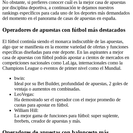
No obstante, si prefieres conocer cuál es la mejor casa de apuestas
por disciplina deportiva, a continuación te dejamos nuestros
rankings específicos para cada uno de los deportes más demandados
del momento en el panorama de casas de apuestas en españa.
Operadores de apuestas con fútbol más destacados
El fútbol continúa siendo el monarca indiscutible de las apuestas,
algo que se manifiesta en la enorme variedad de ofertas y funciones
específicas diseñadas para este deporte. En las aspirantes a mejor
casa de apuestas con fútbol podrás apostar a cientos de mercados en
competiciones nacionales como LaLiga, internacionales como la
Champions League o eventos de primer nivel como el Mundial.
bwin:
Ideal por su Bet Builder, profundidad de apuestas, 2 goles de
ventaja o aumentos en combinadas.
LeoVegas:
Ha demostrado ser el operador con el mejor promedio de
cuotas para apostar en fútbol.
William Hill:
La mejor gama de funciones para fútbol: super suplente,
freebets, creador de apuestas y más.
Operadores de apuestas con baloncesto más