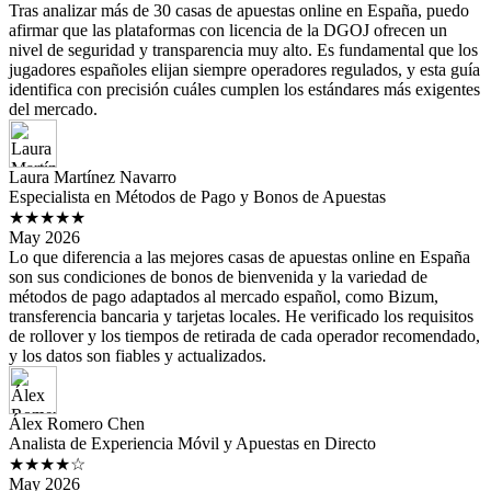
Tras analizar más de 30 casas de apuestas online en España, puedo
afirmar que las plataformas con licencia de la DGOJ ofrecen un
nivel de seguridad y transparencia muy alto. Es fundamental que los
jugadores españoles elijan siempre operadores regulados, y esta guía
identifica con precisión cuáles cumplen los estándares más exigentes
del mercado.
Laura Martínez Navarro
Especialista en Métodos de Pago y Bonos de Apuestas
★★★★★
May 2026
Lo que diferencia a las mejores casas de apuestas online en España
son sus condiciones de bonos de bienvenida y la variedad de
métodos de pago adaptados al mercado español, como Bizum,
transferencia bancaria y tarjetas locales. He verificado los requisitos
de rollover y los tiempos de retirada de cada operador recomendado,
y los datos son fiables y actualizados.
Álex Romero Chen
Analista de Experiencia Móvil y Apuestas en Directo
★★★★☆
May 2026