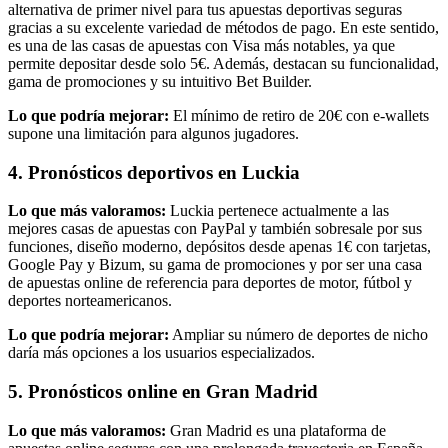
alternativa de primer nivel para tus apuestas deportivas seguras
gracias a su excelente variedad de métodos de pago. En este sentido,
es una de las casas de apuestas con Visa más notables, ya que
permite depositar desde solo 5€. Además, destacan su funcionalidad,
gama de promociones y su intuitivo Bet Builder.
Lo que podría mejorar:
El mínimo de retiro de 20€ con e-wallets
supone una limitación para algunos jugadores.
4. Pronósticos deportivos en Luckia
Lo que más valoramos:
Luckia pertenece actualmente a las
mejores casas de apuestas con PayPal y también sobresale por sus
funciones, diseño moderno, depósitos desde apenas 1€ con tarjetas,
Google Pay y Bizum, su gama de promociones y por ser una casa
de apuestas online de referencia para deportes de motor, fútbol y
deportes norteamericanos.
Lo que podría mejorar:
Ampliar su número de deportes de nicho
daría más opciones a los usuarios especializados.
5. Pronósticos online en Gran Madrid
Lo que más valoramos:
Gran Madrid es una plataforma de