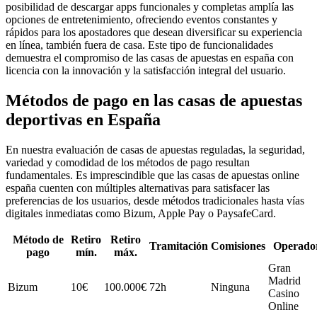
posibilidad de descargar apps funcionales y completas amplía las
opciones de entretenimiento, ofreciendo eventos constantes y
rápidos para los apostadores que desean diversificar su experiencia
en línea, también fuera de casa. Este tipo de funcionalidades
demuestra el compromiso de las casas de apuestas en españa con
licencia con la innovación y la satisfacción integral del usuario.
Métodos de pago en las casas de apuestas
deportivas en España
En nuestra evaluación de casas de apuestas reguladas, la seguridad,
variedad y comodidad de los métodos de pago resultan
fundamentales. Es imprescindible que las casas de apuestas online
españa cuenten con múltiples alternativas para satisfacer las
preferencias de los usuarios, desde métodos tradicionales hasta vías
digitales inmediatas como Bizum, Apple Pay o PaysafeCard.
Método de
Retiro
Retiro
Tramitación
Comisiones
Operado
pago
mín.
máx.
Gran
Madrid
Bizum
10€
100.000€
72h
Ninguna
Casino
Online