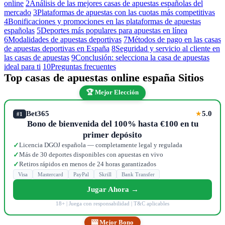
online
2
Análisis de las mejores casas de apuestas españolas del
mercado
3
Plataformas de apuestas con las cuotas más competitivas
4
Bonificaciones y promociones en las plataformas de apuestas
españolas
5
Deportes más populares para apuestas en línea
6
Modalidades de apuestas deportivas
7
Métodos de pago en las casas
de apuestas deportivas en España
8
Seguridad y servicio al cliente en
las casas de apuestas
9
Conclusión: selecciona la casa de apuestas
ideal para ti
10
Preguntas frecuentes
Top casas de apuestas online españa Sitios
🏆 Mejor Elección
Bet365
5.0
★
#1
Bono de bienvenida del 100% hasta €100 en tu
primer depósito
Licencia DGOJ española — completamente legal y regulada
✓
Más de 30 deportes disponibles con apuestas en vivo
✓
Retiros rápidos en menos de 24 horas garantizados
✓
Visa
Mastercard
PayPal
Skrill
Bank Transfer
Jugar Ahora →
18+ | Juega con responsabilidad | T&C aplicables
🎰 Mejor Bono