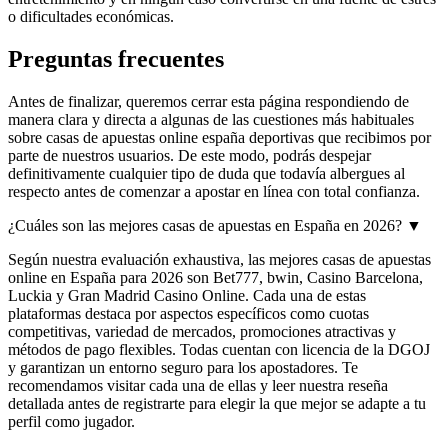
o dificultades económicas.
Preguntas frecuentes
Antes de finalizar, queremos cerrar esta página respondiendo de
manera clara y directa a algunas de las cuestiones más habituales
sobre casas de apuestas online españa deportivas que recibimos por
parte de nuestros usuarios. De este modo, podrás despejar
definitivamente cualquier tipo de duda que todavía albergues al
respecto antes de comenzar a apostar en línea con total confianza.
¿Cuáles son las mejores casas de apuestas en España en 2026?
▼
Según nuestra evaluación exhaustiva, las mejores casas de apuestas
online en España para 2026 son Bet777, bwin, Casino Barcelona,
Luckia y Gran Madrid Casino Online. Cada una de estas
plataformas destaca por aspectos específicos como cuotas
competitivas, variedad de mercados, promociones atractivas y
métodos de pago flexibles. Todas cuentan con licencia de la DGOJ
y garantizan un entorno seguro para los apostadores. Te
recomendamos visitar cada una de ellas y leer nuestra reseña
detallada antes de registrarte para elegir la que mejor se adapte a tu
perfil como jugador.