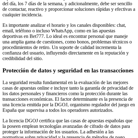
del día, los 7 días de la semana, y adicionalmente, debe ser sencillo
de contactar, reactivo y proporcionar soluciones rápidas y efectivas a
cualquier incidencia.
Es importante analizar el horario y los canales disponibles: chat,
email, teléfono o incluso WhatsApp, como en las apuestas
deportivas en Bet777. Lo ideal es encontrar personal que maneje
una amplia gama de cuestiones, como bonos, problemas técnicos o
procedimientos de retiro. Un soporte de calidad incrementa la
confianza del usuario, influyendo directamente en la reputación y
credibilidad del sitio.
Protección de datos y seguridad en las transacciones
La seguridad resulta fundamental en la evaluación de las mejores
casas de apuestas online e incluye tanto la garantía de privacidad de
los datos personales y financieros como la protección durante las
transacciones económicas. El factor determinante es la presencia de
una licencia emitida por la DGOJ, organismo regulador del juego en
España que supervisa a todos los operadores autorizados.
La licencia DGOJ certifica que las casas de apuestas españolas que
la poseen emplean tecnologías avanzadas de cifrado de datos para
proteger la información de los usuarios. La adhesión a las
normativas sobre privacidad y la presencia de métodos de pago