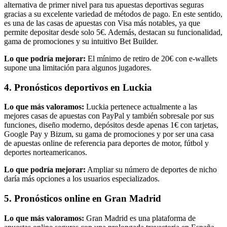
alternativa de primer nivel para tus apuestas deportivas seguras
gracias a su excelente variedad de métodos de pago. En este sentido,
es una de las casas de apuestas con Visa más notables, ya que
permite depositar desde solo 5€. Además, destacan su funcionalidad,
gama de promociones y su intuitivo Bet Builder.
Lo que podría mejorar:
El mínimo de retiro de 20€ con e-wallets
supone una limitación para algunos jugadores.
4. Pronósticos deportivos en Luckia
Lo que más valoramos:
Luckia pertenece actualmente a las
mejores casas de apuestas con PayPal y también sobresale por sus
funciones, diseño moderno, depósitos desde apenas 1€ con tarjetas,
Google Pay y Bizum, su gama de promociones y por ser una casa
de apuestas online de referencia para deportes de motor, fútbol y
deportes norteamericanos.
Lo que podría mejorar:
Ampliar su número de deportes de nicho
daría más opciones a los usuarios especializados.
5. Pronósticos online en Gran Madrid
Lo que más valoramos:
Gran Madrid es una plataforma de