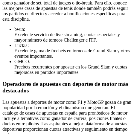
como ganador de set, total de juegos o tie-break. Para ello, conoce
las mejores casas de apuestas de tenis donde también podrás seguir
los partidos en directo y acceder a bonificaciones específicas para
esta disciplina.
bwin:
Excelente servicio de live streaming, cuotas especiales y
mayor número de torneos Challenger e ITF.
Luckia:
Excelente gama de freebets en torneos de Grand Slam y otros
eventos importantes.
GMCO:
Freebets recurrentes por apostar en los Grand Slam y cuotas
mejoradas en partidos importantes.
Operadores de apuestas con deportes de motor más
destacados
Las apuestas a deportes de motor como F1 y MotoGP gozan de gran
popularidad por la emoción y el dinamismo que generan. El
catálogo de casas de apuestas en españa para pronósticos de motor
incluye alternativas como ganador de carrera, posiciones finales o
duelos entre pilotos. Las aspirantes a mejor plataforma de apuestas
deportivas proporcionan cuotas atractivas y seguimiento en tiempo