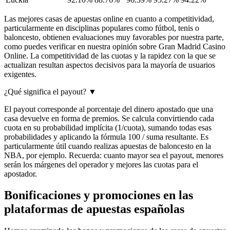
Las mejores casas de apuestas online en cuanto a competitividad,
particularmente en disciplinas populares como fútbol, tenis o
baloncesto, obtienen evaluaciones muy favorables por nuestra parte,
como puedes verificar en nuestra opinión sobre Gran Madrid Casino
Online. La competitividad de las cuotas y la rapidez con la que se
actualizan resultan aspectos decisivos para la mayoría de usuarios
exigentes.
¿Qué significa el payout?
▼
El payout corresponde al porcentaje del dinero apostado que una
casa devuelve en forma de premios. Se calcula convirtiendo cada
cuota en su probabilidad implícita (1/cuota), sumando todas esas
probabilidades y aplicando la fórmula 100 / suma resultante. Es
particularmente útil cuando realizas apuestas de baloncesto en la
NBA, por ejemplo. Recuerda: cuanto mayor sea el payout, menores
serán los márgenes del operador y mejores las cuotas para el
apostador.
Bonificaciones y promociones en las
plataformas de apuestas españolas