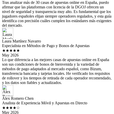
Tras analizar más de 30 casas de apuestas online en España, puedo
afirmar que las plataformas con licencia de la DGOJ ofrecen un
nivel de seguridad y transparencia muy alto. Es fundamental que los
jugadores españoles elijan siempre operadores regulados, y esta guía
identifica con precisión cuáles cumplen los estándares más exigentes
del mercado.
Laura Martínez Navarro
Especialista en Métodos de Pago y Bonos de Apuestas
★★★★★
May 2026
Lo que diferencia a las mejores casas de apuestas online en España
son sus condiciones de bonos de bienvenida y la variedad de
métodos de pago adaptados al mercado español, como Bizum,
transferencia bancaria y tarjetas locales. He verificado los requisitos
de rollover y los tiempos de retirada de cada operador recomendado,
y los datos son fiables y actualizados.
Álex Romero Chen
Analista de Experiencia Móvil y Apuestas en Directo
★★★★☆
May 2026