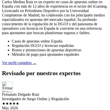
Carlos Medina Ruiz es un experto en casas de apuestas online en
España con más de 12 años de experiencia en el sector del iGaming.
Licenciado en Periodismo Deportivo por la Universidad
Complutense de Madrid, ha colaborado con los principales medios
especializados en apuestas del mercado español. Su profundo
conocimiento de la regulación de la DGOJ y del panorama de
operadores con licencia en España le convierte en una referencia
para apostantes que buscan plataformas seguras y fiables.
Casas de apuestas online España
Regulación DGOJ y licencias españolas
Bonos y promociones de apuestas deportivas
Métodos de pago para apostantes españoles
Ver perfil completo →
Revisado por nuestros expertos
Fernando Delgado Ruiz
Investigador de Juego Online y Regulación
★★★★★
May 2026