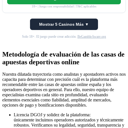
18+ | Juega con responsabilidad | T&C aplicables
Mostrar 5 Casinos Más ▼
Solo 18+. El juego puede crear adicción.
BeGambleAware.org
Metodología de evaluación de las casas de
apuestas deportivas online
Nuestra dilatada trayectoria como analistas y apostadores activos nos
capacita para determinar con precisión cuál es la plataforma más
recomendable entre las casas de apuestas online españa y los
operadores deportivos en general. Para ello, nuestro equipo de
especialistas examina cada sitio en profundidad, evaluando
elementos esenciales como fiabilidad, amplitud de mercados,
opciones de pago y bonificaciones disponibles.
Licencia DGOJ y solidez de la plataforma:
únicamente incluimos operadores autorizados y técnicamente
robustos. Verificamos su legalidad, seguridad, transparencia y