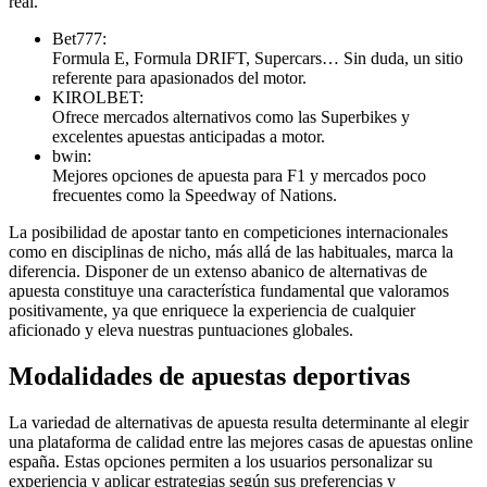
real.
Bet777:
Formula E, Formula DRIFT, Supercars… Sin duda, un sitio
referente para apasionados del motor.
KIROLBET:
Ofrece mercados alternativos como las Superbikes y
excelentes apuestas anticipadas a motor.
bwin:
Mejores opciones de apuesta para F1 y mercados poco
frecuentes como la Speedway of Nations.
La posibilidad de apostar tanto en competiciones internacionales
como en disciplinas de nicho, más allá de las habituales, marca la
diferencia. Disponer de un extenso abanico de alternativas de
apuesta constituye una característica fundamental que valoramos
positivamente, ya que enriquece la experiencia de cualquier
aficionado y eleva nuestras puntuaciones globales.
Modalidades de apuestas deportivas
La variedad de alternativas de apuesta resulta determinante al elegir
una plataforma de calidad entre las mejores casas de apuestas online
españa. Estas opciones permiten a los usuarios personalizar su
experiencia y aplicar estrategias según sus preferencias y