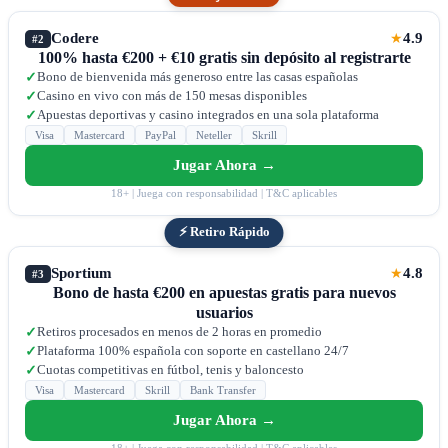
Codere
4.9
★
#2
100% hasta €200 + €10 gratis sin depósito al registrarte
Bono de bienvenida más generoso entre las casas españolas
✓
Casino en vivo con más de 150 mesas disponibles
✓
Apuestas deportivas y casino integrados en una sola plataforma
✓
Visa
Mastercard
PayPal
Neteller
Skrill
Jugar Ahora →
18+ | Juega con responsabilidad | T&C aplicables
⚡ Retiro Rápido
Sportium
4.8
★
#3
Bono de hasta €200 en apuestas gratis para nuevos
usuarios
Retiros procesados en menos de 2 horas en promedio
✓
Plataforma 100% española con soporte en castellano 24/7
✓
Cuotas competitivas en fútbol, tenis y baloncesto
✓
Visa
Mastercard
Skrill
Bank Transfer
Jugar Ahora →
18+ | Juega con responsabilidad | T&C aplicables