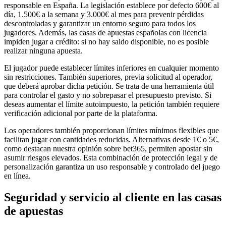
responsable en España. La legislación establece por defecto 600€ al
día, 1.500€ a la semana y 3.000€ al mes para prevenir pérdidas
descontroladas y garantizar un entorno seguro para todos los
jugadores. Además, las casas de apuestas españolas con licencia
impiden jugar a crédito: si no hay saldo disponible, no es posible
realizar ninguna apuesta.
El jugador puede establecer límites inferiores en cualquier momento
sin restricciones. También superiores, previa solicitud al operador,
que deberá aprobar dicha petición. Se trata de una herramienta útil
para controlar el gasto y no sobrepasar el presupuesto previsto. Si
deseas aumentar el límite autoimpuesto, la petición también requiere
verificación adicional por parte de la plataforma.
Los operadores también proporcionan límites mínimos flexibles que
facilitan jugar con cantidades reducidas. Alternativas desde 1€ o 5€,
como destacan nuestra opinión sobre bet365, permiten apostar sin
asumir riesgos elevados. Esta combinación de protección legal y de
personalización garantiza un uso responsable y controlado del juego
en línea.
Seguridad y servicio al cliente en las casas
de apuestas