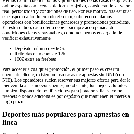
Hemos examinado los bonos y promociones de las casas de apuestas
online españa con licencia de forma objetiva, considerando su valor
real, periodicidad y condiciones de uso. Por ese motivo, tras estudiar
este aspecto a fondo en todo el sector, solo recomendamos
operadores con bonificaciones generosas y promociones periódicas.
En este sentido, cada oferta debe ir siempre acompañada de
condiciones claras y razonables, como nos hemos encargado de
verificar exhaustivamente.
Depósito mínimo desde 5€
Retiradas en menos de 12h
100€ extra en freebets
Para acceder a cualquier promoción, el primer paso es crear tu
cuenta de cliente; existen incluso casas de apuestas sin DNI (con
NIE). Los operadores suelen reservar sus mejores ofertas para dar la
bienvenida a sus nuevos clientes, no obstante, los mejor valorados
también disponen de bonificaciones para jugadores fieles, como
freebets o bonos adicionales por depósito que mantienen el interés a
largo plazo.
Deportes más populares para apuestas en
línea