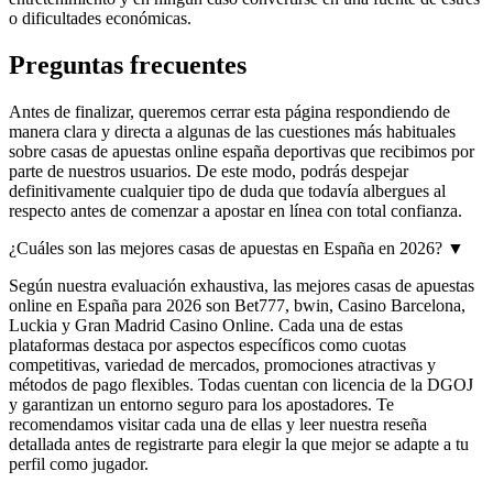
o dificultades económicas.
Preguntas frecuentes
Antes de finalizar, queremos cerrar esta página respondiendo de
manera clara y directa a algunas de las cuestiones más habituales
sobre casas de apuestas online españa deportivas que recibimos por
parte de nuestros usuarios. De este modo, podrás despejar
definitivamente cualquier tipo de duda que todavía albergues al
respecto antes de comenzar a apostar en línea con total confianza.
¿Cuáles son las mejores casas de apuestas en España en 2026?
▼
Según nuestra evaluación exhaustiva, las mejores casas de apuestas
online en España para 2026 son Bet777, bwin, Casino Barcelona,
Luckia y Gran Madrid Casino Online. Cada una de estas
plataformas destaca por aspectos específicos como cuotas
competitivas, variedad de mercados, promociones atractivas y
métodos de pago flexibles. Todas cuentan con licencia de la DGOJ
y garantizan un entorno seguro para los apostadores. Te
recomendamos visitar cada una de ellas y leer nuestra reseña
detallada antes de registrarte para elegir la que mejor se adapte a tu
perfil como jugador.