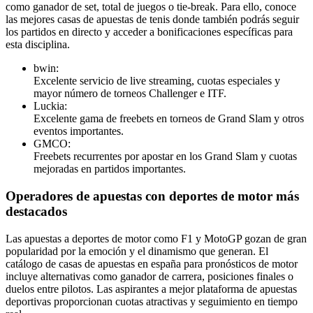
como ganador de set, total de juegos o tie-break. Para ello, conoce
las mejores casas de apuestas de tenis donde también podrás seguir
los partidos en directo y acceder a bonificaciones específicas para
esta disciplina.
bwin:
Excelente servicio de live streaming, cuotas especiales y
mayor número de torneos Challenger e ITF.
Luckia:
Excelente gama de freebets en torneos de Grand Slam y otros
eventos importantes.
GMCO:
Freebets recurrentes por apostar en los Grand Slam y cuotas
mejoradas en partidos importantes.
Operadores de apuestas con deportes de motor más
destacados
Las apuestas a deportes de motor como F1 y MotoGP gozan de gran
popularidad por la emoción y el dinamismo que generan. El
catálogo de casas de apuestas en españa para pronósticos de motor
incluye alternativas como ganador de carrera, posiciones finales o
duelos entre pilotos. Las aspirantes a mejor plataforma de apuestas
deportivas proporcionan cuotas atractivas y seguimiento en tiempo