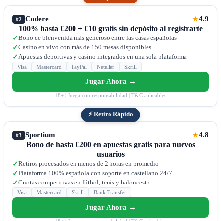
Codere
4.9
★
#2
100% hasta €200 + €10 gratis sin depósito al registrarte
Bono de bienvenida más generoso entre las casas españolas
✓
Casino en vivo con más de 150 mesas disponibles
✓
Apuestas deportivas y casino integrados en una sola plataforma
✓
Visa
Mastercard
PayPal
Neteller
Skrill
Jugar Ahora →
18+ | Juega con responsabilidad | T&C aplicables
⚡ Retiro Rápido
Sportium
4.8
★
#3
Bono de hasta €200 en apuestas gratis para nuevos
usuarios
Retiros procesados en menos de 2 horas en promedio
✓
Plataforma 100% española con soporte en castellano 24/7
✓
Cuotas competitivas en fútbol, tenis y baloncesto
✓
Visa
Mastercard
Skrill
Bank Transfer
Jugar Ahora →
18+ | Juega con responsabilidad | T&C aplicables