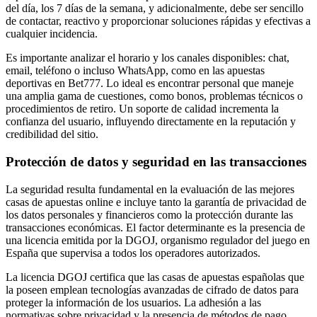
del día, los 7 días de la semana, y adicionalmente, debe ser sencillo
de contactar, reactivo y proporcionar soluciones rápidas y efectivas a
cualquier incidencia.
Es importante analizar el horario y los canales disponibles: chat,
email, teléfono o incluso WhatsApp, como en las apuestas
deportivas en Bet777. Lo ideal es encontrar personal que maneje
una amplia gama de cuestiones, como bonos, problemas técnicos o
procedimientos de retiro. Un soporte de calidad incrementa la
confianza del usuario, influyendo directamente en la reputación y
credibilidad del sitio.
Protección de datos y seguridad en las transacciones
La seguridad resulta fundamental en la evaluación de las mejores
casas de apuestas online e incluye tanto la garantía de privacidad de
los datos personales y financieros como la protección durante las
transacciones económicas. El factor determinante es la presencia de
una licencia emitida por la DGOJ, organismo regulador del juego en
España que supervisa a todos los operadores autorizados.
La licencia DGOJ certifica que las casas de apuestas españolas que
la poseen emplean tecnologías avanzadas de cifrado de datos para
proteger la información de los usuarios. La adhesión a las
normativas sobre privacidad y la presencia de métodos de pago