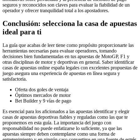
seguros y reconocidos son claves para evaluar la fiabilidad de un
operador y ofrecer tranquilidad total a los apostadores.
Conclusión: selecciona la casa de apuestas
ideal para ti
La guía que acabas de leer tiene como propósito proporcionarte las
herramientas necesarias para evaluar operadores, tomando
decisiones bien fundamentadas en tus apuestas de MotoGP, F1 y
otras disciplinas de motor y deportivas en general. Saber identificar
casas de apuestas online españa legales con excelentes propuestas de
juego asegura una experiencia de apuestas en línea segura y
satisfactoria.
Oferta dos goles de ventaja
Óptimos mercados de motor
Bet Builder y 9 vías de pago
Es esencial para los aficionados a las apuestas identificar y elegir
casas de apuestas deportivas fiables y reguladas como las que te
proponemos en esta guía. La importancia del juego con
responsabilidad no puede enfatizarse lo suficiente, ya que las
apuestas siempre deben contemplarse como una forma de
entretenimiento y en ningún caso convertirse en una fuente de estrés