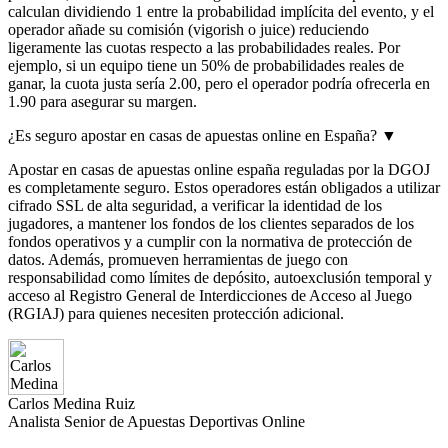
calculan dividiendo 1 entre la probabilidad implícita del evento, y el
operador añade su comisión (vigorish o juice) reduciendo
ligeramente las cuotas respecto a las probabilidades reales. Por
ejemplo, si un equipo tiene un 50% de probabilidades reales de
ganar, la cuota justa sería 2.00, pero el operador podría ofrecerla en
1.90 para asegurar su margen.
¿Es seguro apostar en casas de apuestas online en España?
▼
Apostar en casas de apuestas online españa reguladas por la DGOJ
es completamente seguro. Estos operadores están obligados a utilizar
cifrado SSL de alta seguridad, a verificar la identidad de los
jugadores, a mantener los fondos de los clientes separados de los
fondos operativos y a cumplir con la normativa de protección de
datos. Además, promueven herramientas de juego con
responsabilidad como límites de depósito, autoexclusión temporal y
acceso al Registro General de Interdicciones de Acceso al Juego
(RGIAJ) para quienes necesiten protección adicional.
Carlos Medina Ruiz
Analista Senior de Apuestas Deportivas Online