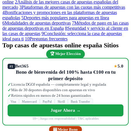
online
2
Análisis de las mejores casas de apuestas españolas del
mercado
3
Plataformas de apuestas con las cuotas más competitivas
4
Bonificaciones y promociones en las plataformas de apuestas
españolas
5
Deportes más populares para apuestas en línea
6
Modalidades de apuestas deportivas
7
Métodos de pago en las casas
de apuestas deportivas en España
8
Seguridad y servicio al cliente en
las casas de apuestas
9
Conclusión: selecciona la casa de apuestas
ideal para ti
10
Preguntas frecuentes
Top casas de apuestas online españa Sitios
🏆 Mejor Elección
Bet365
5.0
★
#1
Bono de bienvenida del 100% hasta €100 en tu
primer depósito
Licencia DGOJ española — completamente legal y regulada
✓
Más de 30 deportes disponibles con apuestas en vivo
✓
Retiros rápidos en menos de 24 horas garantizados
✓
Visa
Mastercard
PayPal
Skrill
Bank Transfer
Jugar Ahora →
18+ | Juega con responsabilidad | T&C aplicables
🎰 Mejor Bono