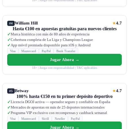
William Hill
4.7
★
#4
Hasta €100 en apuestas gratuitas para nuevos clientes
Marca histórica con más de 80 años de experiencia
✓
Cobertura completa de La Liga y Champions League
✓
App móvil premiada disponible para iOS y Android
✓
Visa
Mastercard
PayPal
Bank Transfer
Jugar Ahora →
18+ | Juega con responsabilidad | T&C aplicables
Betway
4.7
★
#5
100% hasta €150 en tu primer depósito deportivo
Licencia DGOJ activa — operador seguro y confiable en España
✓
Mercados de apuestas en más de 25 deportes internacionales
✓
Programa VIP exclusivo con recompensas y cashback semanal
✓
Visa
Mastercard
Skrill
Neteller
PayPal
Jugar Ahora →