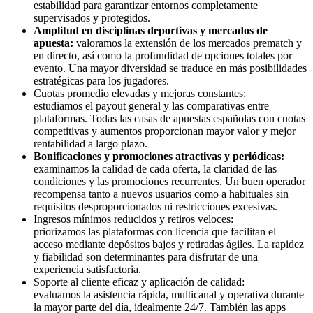
estabilidad para garantizar entornos completamente
supervisados y protegidos.
Amplitud en disciplinas deportivas y mercados de
apuesta:
valoramos la extensión de los mercados prematch y
en directo, así como la profundidad de opciones totales por
evento. Una mayor diversidad se traduce en más posibilidades
estratégicas para los jugadores.
Cuotas promedio elevadas y mejoras constantes:
estudiamos el payout general y las comparativas entre
plataformas. Todas las casas de apuestas españolas con cuotas
competitivas y aumentos proporcionan mayor valor y mejor
rentabilidad a largo plazo.
Bonificaciones y promociones atractivas y periódicas:
examinamos la calidad de cada oferta, la claridad de las
condiciones y las promociones recurrentes. Un buen operador
recompensa tanto a nuevos usuarios como a habituales sin
requisitos desproporcionados ni restricciones excesivas.
Ingresos mínimos reducidos y retiros veloces:
priorizamos las plataformas con licencia que facilitan el
acceso mediante depósitos bajos y retiradas ágiles. La rapidez
y fiabilidad son determinantes para disfrutar de una
experiencia satisfactoria.
Soporte al cliente eficaz y aplicación de calidad:
evaluamos la asistencia rápida, multicanal y operativa durante
la mayor parte del día, idealmente 24/7. También las apps