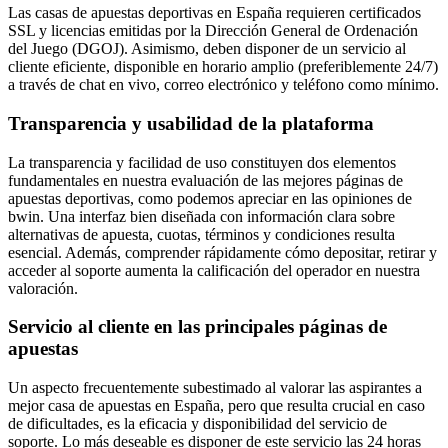
Las casas de apuestas deportivas en España requieren certificados
SSL y licencias emitidas por la Dirección General de Ordenación
del Juego (DGOJ). Asimismo, deben disponer de un servicio al
cliente eficiente, disponible en horario amplio (preferiblemente 24/7)
a través de chat en vivo, correo electrónico y teléfono como mínimo.
Transparencia y usabilidad de la plataforma
La transparencia y facilidad de uso constituyen dos elementos
fundamentales en nuestra evaluación de las mejores páginas de
apuestas deportivas, como podemos apreciar en las opiniones de
bwin. Una interfaz bien diseñada con información clara sobre
alternativas de apuesta, cuotas, términos y condiciones resulta
esencial. Además, comprender rápidamente cómo depositar, retirar y
acceder al soporte aumenta la calificación del operador en nuestra
valoración.
Servicio al cliente en las principales páginas de
apuestas
Un aspecto frecuentemente subestimado al valorar las aspirantes a
mejor casa de apuestas en España, pero que resulta crucial en caso
de dificultades, es la eficacia y disponibilidad del servicio de
soporte. Lo más deseable es disponer de este servicio las 24 horas