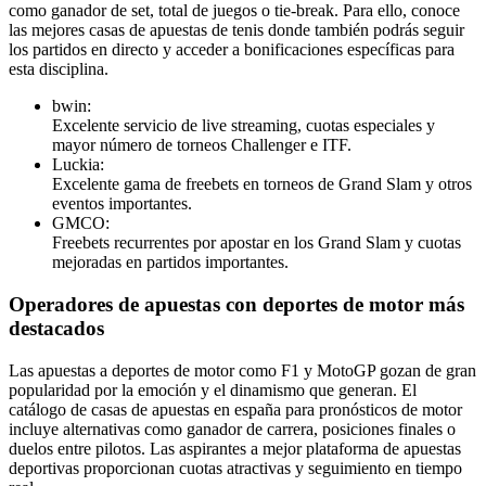
como ganador de set, total de juegos o tie-break. Para ello, conoce
las mejores casas de apuestas de tenis donde también podrás seguir
los partidos en directo y acceder a bonificaciones específicas para
esta disciplina.
bwin:
Excelente servicio de live streaming, cuotas especiales y
mayor número de torneos Challenger e ITF.
Luckia:
Excelente gama de freebets en torneos de Grand Slam y otros
eventos importantes.
GMCO:
Freebets recurrentes por apostar en los Grand Slam y cuotas
mejoradas en partidos importantes.
Operadores de apuestas con deportes de motor más
destacados
Las apuestas a deportes de motor como F1 y MotoGP gozan de gran
popularidad por la emoción y el dinamismo que generan. El
catálogo de casas de apuestas en españa para pronósticos de motor
incluye alternativas como ganador de carrera, posiciones finales o
duelos entre pilotos. Las aspirantes a mejor plataforma de apuestas
deportivas proporcionan cuotas atractivas y seguimiento en tiempo