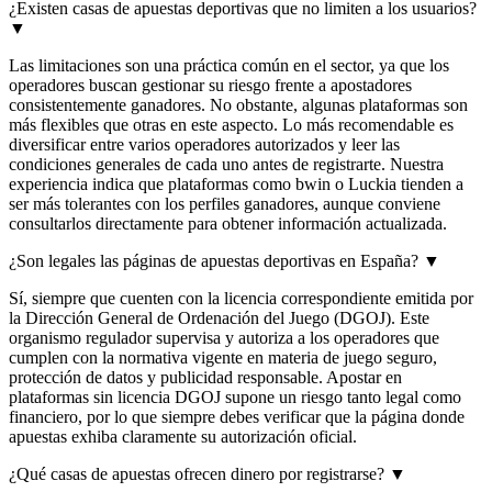
¿Existen casas de apuestas deportivas que no limiten a los usuarios?
▼
Las limitaciones son una práctica común en el sector, ya que los
operadores buscan gestionar su riesgo frente a apostadores
consistentemente ganadores. No obstante, algunas plataformas son
más flexibles que otras en este aspecto. Lo más recomendable es
diversificar entre varios operadores autorizados y leer las
condiciones generales de cada uno antes de registrarte. Nuestra
experiencia indica que plataformas como bwin o Luckia tienden a
ser más tolerantes con los perfiles ganadores, aunque conviene
consultarlos directamente para obtener información actualizada.
¿Son legales las páginas de apuestas deportivas en España?
▼
Sí, siempre que cuenten con la licencia correspondiente emitida por
la Dirección General de Ordenación del Juego (DGOJ). Este
organismo regulador supervisa y autoriza a los operadores que
cumplen con la normativa vigente en materia de juego seguro,
protección de datos y publicidad responsable. Apostar en
plataformas sin licencia DGOJ supone un riesgo tanto legal como
financiero, por lo que siempre debes verificar que la página donde
apuestas exhiba claramente su autorización oficial.
¿Qué casas de apuestas ofrecen dinero por registrarse?
▼