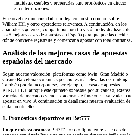
intuitivas, estables y preparadas para pronósticos en directo
sin interrupciones.
Este nivel de minuciosidad se refleja en nuestra opinión sobre
William Hill y otros operadores relevantes. A continuación, en los
apartados siguientes, compartimos nuestra visión individualizada de
las 5 mejores casas de apuestas en España para que puedas decidir
dónde conviene registrarte y comenzar a apostar con total confianza.
Análisis de las mejores casas de apuestas
españolas del mercado
Según nuestra valoración, plataformas como bwin, Gran Madrid o
Casino Barcelona ocupan las posiciones más elevadas del ranking.
También podría incorporarse, por ejemplo, la casa de apuestas
KIROLBET, aunque este quinteto sobresale por su calidad, extensa
variedad de mercados y cuotas, además de funciones avanzadas para
apostar en vivo. A continuación te detallamos nuestra evaluación de
cada uno de ellos.
1. Pronósticos deportivos en Bet777
Lo que más valoramos:
Bet777 no solo figura entre las casas de