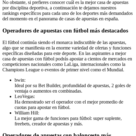
No obstante, si prefieres conocer cuál es la mejor casa de apuestas
por disciplina deportiva, a continuación te dejamos nuestros
rankings específicos para cada uno de los deportes más demandados
del momento en el panorama de casas de apuestas en españa.
Operadores de apuestas con fútbol más destacados
El fútbol continúa siendo el monarca indiscutible de las apuestas,
algo que se manifiesta en la enorme variedad de ofertas y funciones
específicas diseñadas para este deporte. En las aspirantes a mejor
casa de apuestas con fútbol podrás apostar a cientos de mercados en
competiciones nacionales como LaLiga, internacionales como la
Champions League o eventos de primer nivel como el Mundial.
bwin:
Ideal por su Bet Builder, profundidad de apuestas, 2 goles de
ventaja o aumentos en combinadas.
LeoVegas:
Ha demostrado ser el operador con el mejor promedio de
cuotas para apostar en fútbol.
William Hill:
La mejor gama de funciones para fútbol: super suplente,
freebets, creador de apuestas y más.
Operadores de apuestas con baloncesto más