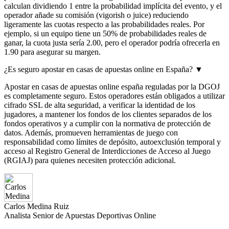
calculan dividiendo 1 entre la probabilidad implícita del evento, y el
operador añade su comisión (vigorish o juice) reduciendo
ligeramente las cuotas respecto a las probabilidades reales. Por
ejemplo, si un equipo tiene un 50% de probabilidades reales de
ganar, la cuota justa sería 2.00, pero el operador podría ofrecerla en
1.90 para asegurar su margen.
¿Es seguro apostar en casas de apuestas online en España?
▼
Apostar en casas de apuestas online españa reguladas por la DGOJ
es completamente seguro. Estos operadores están obligados a utilizar
cifrado SSL de alta seguridad, a verificar la identidad de los
jugadores, a mantener los fondos de los clientes separados de los
fondos operativos y a cumplir con la normativa de protección de
datos. Además, promueven herramientas de juego con
responsabilidad como límites de depósito, autoexclusión temporal y
acceso al Registro General de Interdicciones de Acceso al Juego
(RGIAJ) para quienes necesiten protección adicional.
Carlos Medina Ruiz
Analista Senior de Apuestas Deportivas Online