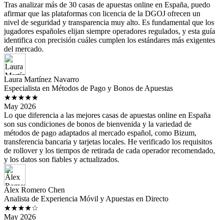
Tras analizar más de 30 casas de apuestas online en España, puedo
afirmar que las plataformas con licencia de la DGOJ ofrecen un
nivel de seguridad y transparencia muy alto. Es fundamental que los
jugadores españoles elijan siempre operadores regulados, y esta guía
identifica con precisión cuáles cumplen los estándares más exigentes
del mercado.
Laura Martínez Navarro
Especialista en Métodos de Pago y Bonos de Apuestas
★★★★★
May 2026
Lo que diferencia a las mejores casas de apuestas online en España
son sus condiciones de bonos de bienvenida y la variedad de
métodos de pago adaptados al mercado español, como Bizum,
transferencia bancaria y tarjetas locales. He verificado los requisitos
de rollover y los tiempos de retirada de cada operador recomendado,
y los datos son fiables y actualizados.
Álex Romero Chen
Analista de Experiencia Móvil y Apuestas en Directo
★★★★☆
May 2026