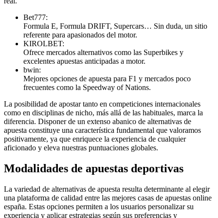
real.
Bet777:
Formula E, Formula DRIFT, Supercars… Sin duda, un sitio
referente para apasionados del motor.
KIROLBET:
Ofrece mercados alternativos como las Superbikes y
excelentes apuestas anticipadas a motor.
bwin:
Mejores opciones de apuesta para F1 y mercados poco
frecuentes como la Speedway of Nations.
La posibilidad de apostar tanto en competiciones internacionales
como en disciplinas de nicho, más allá de las habituales, marca la
diferencia. Disponer de un extenso abanico de alternativas de
apuesta constituye una característica fundamental que valoramos
positivamente, ya que enriquece la experiencia de cualquier
aficionado y eleva nuestras puntuaciones globales.
Modalidades de apuestas deportivas
La variedad de alternativas de apuesta resulta determinante al elegir
una plataforma de calidad entre las mejores casas de apuestas online
españa. Estas opciones permiten a los usuarios personalizar su
experiencia y aplicar estrategias según sus preferencias y