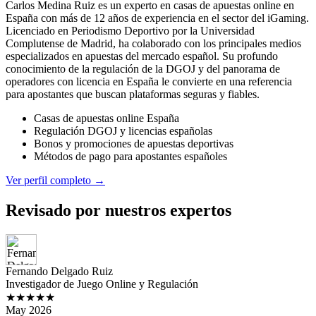
Carlos Medina Ruiz es un experto en casas de apuestas online en
España con más de 12 años de experiencia en el sector del iGaming.
Licenciado en Periodismo Deportivo por la Universidad
Complutense de Madrid, ha colaborado con los principales medios
especializados en apuestas del mercado español. Su profundo
conocimiento de la regulación de la DGOJ y del panorama de
operadores con licencia en España le convierte en una referencia
para apostantes que buscan plataformas seguras y fiables.
Casas de apuestas online España
Regulación DGOJ y licencias españolas
Bonos y promociones de apuestas deportivas
Métodos de pago para apostantes españoles
Ver perfil completo →
Revisado por nuestros expertos
Fernando Delgado Ruiz
Investigador de Juego Online y Regulación
★★★★★
May 2026