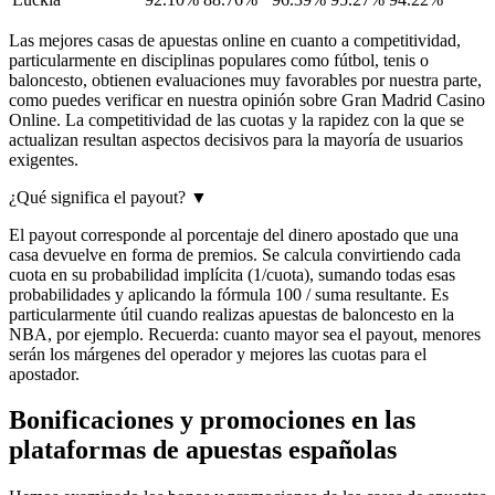
Las mejores casas de apuestas online en cuanto a competitividad,
particularmente en disciplinas populares como fútbol, tenis o
baloncesto, obtienen evaluaciones muy favorables por nuestra parte,
como puedes verificar en nuestra opinión sobre Gran Madrid Casino
Online. La competitividad de las cuotas y la rapidez con la que se
actualizan resultan aspectos decisivos para la mayoría de usuarios
exigentes.
¿Qué significa el payout?
▼
El payout corresponde al porcentaje del dinero apostado que una
casa devuelve en forma de premios. Se calcula convirtiendo cada
cuota en su probabilidad implícita (1/cuota), sumando todas esas
probabilidades y aplicando la fórmula 100 / suma resultante. Es
particularmente útil cuando realizas apuestas de baloncesto en la
NBA, por ejemplo. Recuerda: cuanto mayor sea el payout, menores
serán los márgenes del operador y mejores las cuotas para el
apostador.
Bonificaciones y promociones en las
plataformas de apuestas españolas