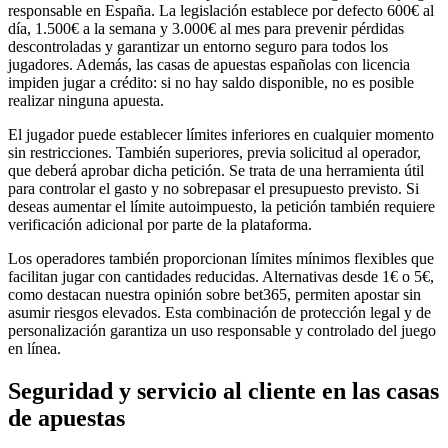
responsable en España. La legislación establece por defecto 600€ al
día, 1.500€ a la semana y 3.000€ al mes para prevenir pérdidas
descontroladas y garantizar un entorno seguro para todos los
jugadores. Además, las casas de apuestas españolas con licencia
impiden jugar a crédito: si no hay saldo disponible, no es posible
realizar ninguna apuesta.
El jugador puede establecer límites inferiores en cualquier momento
sin restricciones. También superiores, previa solicitud al operador,
que deberá aprobar dicha petición. Se trata de una herramienta útil
para controlar el gasto y no sobrepasar el presupuesto previsto. Si
deseas aumentar el límite autoimpuesto, la petición también requiere
verificación adicional por parte de la plataforma.
Los operadores también proporcionan límites mínimos flexibles que
facilitan jugar con cantidades reducidas. Alternativas desde 1€ o 5€,
como destacan nuestra opinión sobre bet365, permiten apostar sin
asumir riesgos elevados. Esta combinación de protección legal y de
personalización garantiza un uso responsable y controlado del juego
en línea.
Seguridad y servicio al cliente en las casas
de apuestas