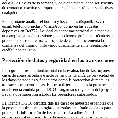
del día, los 7 días de la semana, y adicionalmente, debe ser sencillo
de contactar, reactivo y proporcionar soluciones rápidas y efectivas a
cualquier incidencia.
Es importante analizar el horario y los canales disponibles: chat,
email, teléfono o incluso WhatsApp, como en las apuestas
deportivas en Bet777. Lo ideal es encontrar personal que maneje
una amplia gama de cuestiones, como bonos, problemas técnicos o
procedimientos de retiro. Un soporte de calidad incrementa la
confianza del usuario, influyendo directamente en la reputación y
credibilidad del sitio.
Protección de datos y seguridad en las transacciones
La seguridad resulta fundamental en la evaluación de las mejores
casas de apuestas online e incluye tanto la garantía de privacidad de
los datos personales y financieros como la protección durante las
transacciones económicas. El factor determinante es la presencia de
una licencia emitida por la DGOJ, organismo regulador del juego en
España que supervisa a todos los operadores autorizados.
La licencia DGOJ certifica que las casas de apuestas españolas que
la poseen emplean tecnologías avanzadas de cifrado de datos para
proteger la información de los usuarios. La adhesión a las
normativas sobre privacidad y la presencia de métodos de pago