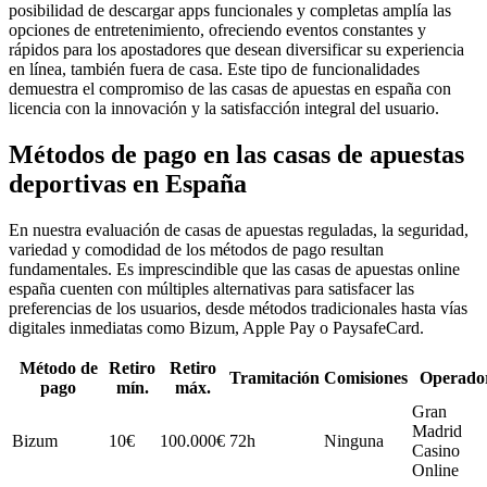
posibilidad de descargar apps funcionales y completas amplía las
opciones de entretenimiento, ofreciendo eventos constantes y
rápidos para los apostadores que desean diversificar su experiencia
en línea, también fuera de casa. Este tipo de funcionalidades
demuestra el compromiso de las casas de apuestas en españa con
licencia con la innovación y la satisfacción integral del usuario.
Métodos de pago en las casas de apuestas
deportivas en España
En nuestra evaluación de casas de apuestas reguladas, la seguridad,
variedad y comodidad de los métodos de pago resultan
fundamentales. Es imprescindible que las casas de apuestas online
españa cuenten con múltiples alternativas para satisfacer las
preferencias de los usuarios, desde métodos tradicionales hasta vías
digitales inmediatas como Bizum, Apple Pay o PaysafeCard.
Método de
Retiro
Retiro
Tramitación
Comisiones
Operado
pago
mín.
máx.
Gran
Madrid
Bizum
10€
100.000€
72h
Ninguna
Casino
Online