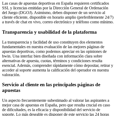
Las casas de apuestas deportivas en España requieren certificados
SSL y licencias emitidas por la Dirección General de Ordenación
del Juego (DGOJ). Asimismo, deben disponer de un servicio al
cliente eficiente, disponible en horario amplio (preferiblemente 24/7)
a través de chat en vivo, correo electrónico y teléfono como mínimo.
Transparencia y usabilidad de la plataforma
La transparencia y facilidad de uso constituyen dos elementos
fundamentales en nuestra evaluación de las mejores páginas de
apuestas deportivas, como podemos apreciar en las opiniones de
bwin. Una interfaz bien diseñada con información clara sobre
alternativas de apuesta, cuotas, términos y condiciones resulta
esencial. Además, comprender rápidamente cómo depositar, retirar y
acceder al soporte aumenta la calificación del operador en nuestra
valoración.
Servicio al cliente en las principales páginas de
apuestas
Un aspecto frecuentemente subestimado al valorar las aspirantes a
mejor casa de apuestas en España, pero que resulta crucial en caso
de dificultades, es la eficacia y disponibilidad del servicio de
soporte. Lo más deseable es disponer de este servicio las 24 horas