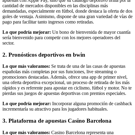
apuestas con Apple Pay, sino que su catálogo deportivo brilla por la
cantidad de mercados disponibles en las disciplinas más
demandadas, especialmente en fútbol, donde destaca la oferta de dos
goles de ventaja. Asimismo, dispone de una gran variedad de vías de
pago para facilitar tanto ingresos como retiradas.
Lo que podría mejorar:
Un bono de bienvenida de mayor cuantía
sería bienvenido para competir con los mejores operadores del
sector.
2. Pronósticos deportivos en bwin
Lo que más valoramos:
Se trata de una de las casas de apuestas
españolas más completas por sus funciones, live streaming o
promociones destacadas. Además, ofrece una app de primer nivel,
una oferta deportiva excepcional, un proceso de retirada de los más
rápidos y es referente para apostar en ciclismo, fútbol y motor. No te
pierdas sus juegos de apuestas deportivas con premios especiales.
Lo que podría mejorar:
Incorporar alguna promoción de cashback
incrementaría su atractivo para los jugadores habituales.
3. Plataforma de apuestas Casino Barcelona
Lo que más valoramos:
Casino Barcelona representa una