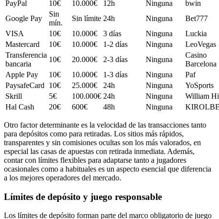
PayPal
10€
10.000€
12h
Ninguna
bwin
Sin
Google Pay
Sin límite
24h
Ninguna
Bet777
mín.
VISA
10€
10.000€
3 días
Ninguna
Luckia
Mastercard
10€
10.000€
1-2 días
Ninguna
LeoVegas
Transferencia
Casino
10€
20.000€
2-3 días
Ninguna
bancaria
Barcelona
Apple Pay
10€
10.000€
1-3 días
Ninguna
Paf
PaysafeCard
10€
25.000€
24h
Ninguna
YoSports
Skrill
5€
100.000€
24h
Ninguna
William Hi
Hal Cash
20€
600€
48h
Ninguna
KIROLB
Otro factor determinante es la velocidad de las transacciones tanto
para depósitos como para retiradas. Los sitios más rápidos,
transparentes y sin comisiones ocultas son los más valorados, en
especial las casas de apuestas con retirada inmediata. Además,
contar con límites flexibles para adaptarse tanto a jugadores
ocasionales como a habituales es un aspecto esencial que diferencia
a los mejores operadores del mercado.
Límites de depósito y juego responsable
Los límites de depósito forman parte del marco obligatorio de juego