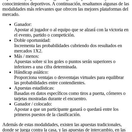
conocimientos deportivos. A continuación, resaltamos algunas de las
modalidades más relevantes que ofrecen las mejores plataformas del
mercado.
Ganador:
Apostar al jugador o al equipo que se alzará con la victoria en
el evento, partido o competición.
Doble oportunidad:
Incrementa las probabilidades cubriendo dos resultados en
mercados 1X2.
Más / menos:
Apuestas sobre si los goles o puntos serán superiores o
inferiores a una cifra determinada.
Hándicap asiático:
Proporciona ventajas o desventajas virtuales para equilibrar
las probabilidades entre contendientes.
Apuestas estadísticas:
Basadas en datos específicos como tiros a puerta, córneres o
tarjetas mostradas durante el encuentro.
Ganador / colocado:
Apostar a que un participante ganará o quedará entre los
primeros puestos de la clasificación.
Además de estas modalidades, existen las apuestas tradicionales,
donde se juega contra la casa, y las apuestas de intercambio, en las