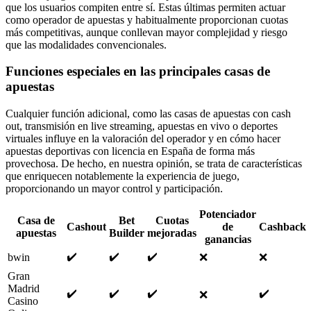
que los usuarios compiten entre sí. Estas últimas permiten actuar
como operador de apuestas y habitualmente proporcionan cuotas
más competitivas, aunque conllevan mayor complejidad y riesgo
que las modalidades convencionales.
Funciones especiales en las principales casas de
apuestas
Cualquier función adicional, como las casas de apuestas con cash
out, transmisión en live streaming, apuestas en vivo o deportes
virtuales influye en la valoración del operador y en cómo hacer
apuestas deportivas con licencia en España de forma más
provechosa. De hecho, en nuestra opinión, se trata de características
que enriquecen notablemente la experiencia de juego,
proporcionando un mayor control y participación.
Potenciador
Casa de
Bet
Cuotas
Cashout
de
Cashback
apuestas
Builder
mejoradas
ganancias
✔️
✔️
✔️
bwin
❌
❌
Gran
Madrid
✔️
✔️
✔️
✔️
❌
Casino