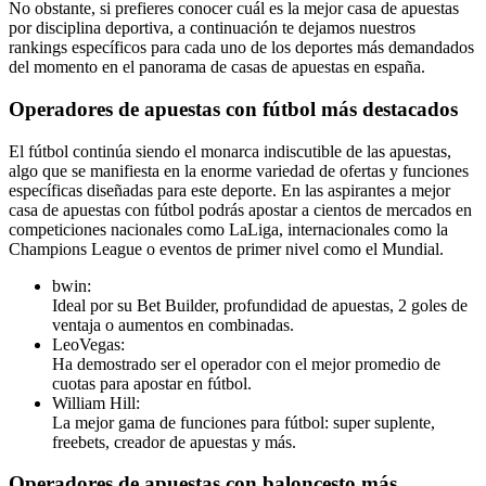
No obstante, si prefieres conocer cuál es la mejor casa de apuestas
por disciplina deportiva, a continuación te dejamos nuestros
rankings específicos para cada uno de los deportes más demandados
del momento en el panorama de casas de apuestas en españa.
Operadores de apuestas con fútbol más destacados
El fútbol continúa siendo el monarca indiscutible de las apuestas,
algo que se manifiesta en la enorme variedad de ofertas y funciones
específicas diseñadas para este deporte. En las aspirantes a mejor
casa de apuestas con fútbol podrás apostar a cientos de mercados en
competiciones nacionales como LaLiga, internacionales como la
Champions League o eventos de primer nivel como el Mundial.
bwin:
Ideal por su Bet Builder, profundidad de apuestas, 2 goles de
ventaja o aumentos en combinadas.
LeoVegas:
Ha demostrado ser el operador con el mejor promedio de
cuotas para apostar en fútbol.
William Hill:
La mejor gama de funciones para fútbol: super suplente,
freebets, creador de apuestas y más.
Operadores de apuestas con baloncesto más