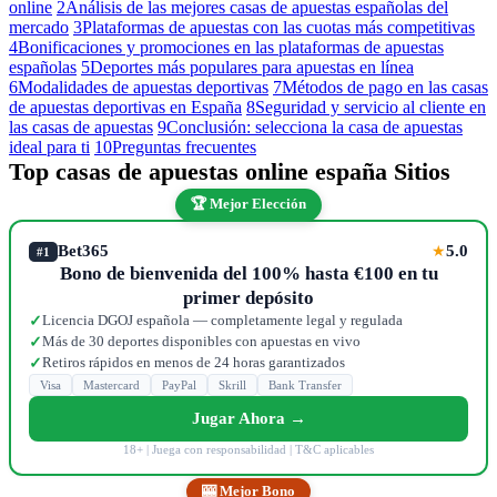
online
2
Análisis de las mejores casas de apuestas españolas del
mercado
3
Plataformas de apuestas con las cuotas más competitivas
4
Bonificaciones y promociones en las plataformas de apuestas
españolas
5
Deportes más populares para apuestas en línea
6
Modalidades de apuestas deportivas
7
Métodos de pago en las casas
de apuestas deportivas en España
8
Seguridad y servicio al cliente en
las casas de apuestas
9
Conclusión: selecciona la casa de apuestas
ideal para ti
10
Preguntas frecuentes
Top casas de apuestas online españa Sitios
🏆 Mejor Elección
Bet365
5.0
★
#1
Bono de bienvenida del 100% hasta €100 en tu
primer depósito
Licencia DGOJ española — completamente legal y regulada
✓
Más de 30 deportes disponibles con apuestas en vivo
✓
Retiros rápidos en menos de 24 horas garantizados
✓
Visa
Mastercard
PayPal
Skrill
Bank Transfer
Jugar Ahora →
18+ | Juega con responsabilidad | T&C aplicables
🎰 Mejor Bono