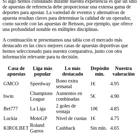
Si algo hemos constatado durante nuestra experiencia es que un sitio
de apuestas de referencia debe proporcionar una extensa gama de
deportes para apostar. La variedad de eventos y alternativas de
apuesta resultan claves para determinar la calidad de un operador,
como sucede con las apuestas de Betsson, por ejemplo, que ofrece
una profundidad notable en múltiples disciplinas.
A continuación te presentamos una tabla con el mercado más
destacado en las cinco mejores casas de apuestas deportivas que
hemos seleccionado para nuestra comparativa, junto con otra
información relevante para tu decisión.
Casa de
Liga más
Lo más
Depósito
Nuestra
apuestas
popular
destacado
mín.
valoración
Bono extra
GMCO
Speedway
1€
4.95
semanal
Champions
Aumentos en
bwin
5€
4.90
League
combinadas
2 goles de
Bet777
La Liga
10€
4.85
ventaja
Luckia
MotoGP
Nivel de cuotas
1€
4.75
Roland
KIROLBET
Cashback
Sin mín.
4.65
Garros