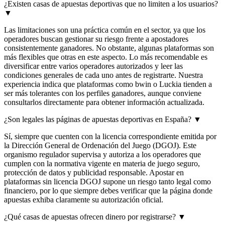
¿Existen casas de apuestas deportivas que no limiten a los usuarios?
▼
Las limitaciones son una práctica común en el sector, ya que los
operadores buscan gestionar su riesgo frente a apostadores
consistentemente ganadores. No obstante, algunas plataformas son
más flexibles que otras en este aspecto. Lo más recomendable es
diversificar entre varios operadores autorizados y leer las
condiciones generales de cada uno antes de registrarte. Nuestra
experiencia indica que plataformas como bwin o Luckia tienden a
ser más tolerantes con los perfiles ganadores, aunque conviene
consultarlos directamente para obtener información actualizada.
¿Son legales las páginas de apuestas deportivas en España?
▼
Sí, siempre que cuenten con la licencia correspondiente emitida por
la Dirección General de Ordenación del Juego (DGOJ). Este
organismo regulador supervisa y autoriza a los operadores que
cumplen con la normativa vigente en materia de juego seguro,
protección de datos y publicidad responsable. Apostar en
plataformas sin licencia DGOJ supone un riesgo tanto legal como
financiero, por lo que siempre debes verificar que la página donde
apuestas exhiba claramente su autorización oficial.
¿Qué casas de apuestas ofrecen dinero por registrarse?
▼