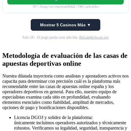
18+ | Juega con responsabilidad | T&C aplicables
Mostrar 5 Casinos Más ▼
Solo 18+. El juego puede crear adicción.
BeGambleAware.org
Metodología de evaluación de las casas de
apuestas deportivas online
Nuestra dilatada trayectoria como analistas y apostadores activos nos
capacita para determinar con precisión cuál es la plataforma más
recomendable entre las casas de apuestas online españa y los
operadores deportivos en general. Para ello, nuestro equipo de
especialistas examina cada sitio en profundidad, evaluando
elementos esenciales como fiabilidad, amplitud de mercados,
opciones de pago y bonificaciones disponibles.
Licencia DGOJ y solidez de la plataforma:
únicamente incluimos operadores autorizados y técnicamente
robustos. Verificamos su legalidad, seguridad, transparencia y