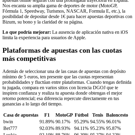
apuestas online seguras con una prolongada trayectoria en España.
Nos encanta su amplia gama de deportes de motor (MotoGP,
Fórmula 1, Speedway, Turismos, NASCAR, Formula E, etc.), la
posibilidad de depositar desde 1€ para hacer apuestas deportivas con
Bizum, su bono y la claridad de su página.
Lo que podría mejorar:
La ausencia de aplicación nativa en iOS
limita la experiencia para usuarios de Apple.
Plataformas de apuestas con las cuotas
más competitivas
Además de seleccionar una de las casas de apuestas con depósito
mínimo de 5 euros, ten presente que las cuotas representan
probabilidades y fluctúan entre plataformas. Cuando tengas definida
tu jugada, compara en varios sitios con licencia DGOJ que te
inspiren confianza y realiza tu apuesta donde obtengas el mejor
retorno potencial; esa diferencia repercute directamente en tus
ganancias a lo largo del tiempo.
Casa de apuestas
F1
MotoGP
Fútbol
Tenis
Baloncesto
bwin
91.89%
90.17%
95.29%
94.55%
96.01%
Bet777
92.03%
89.93%
94.11%
95.23%
95.87%
Luckia
92.10%
88.76%
96.39%
95.27%
94.22%