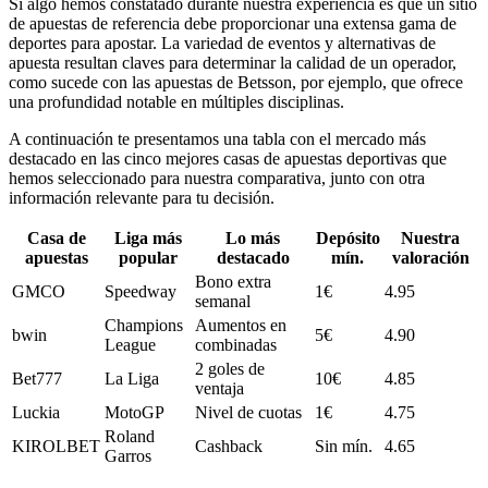
Si algo hemos constatado durante nuestra experiencia es que un sitio
de apuestas de referencia debe proporcionar una extensa gama de
deportes para apostar. La variedad de eventos y alternativas de
apuesta resultan claves para determinar la calidad de un operador,
como sucede con las apuestas de Betsson, por ejemplo, que ofrece
una profundidad notable en múltiples disciplinas.
A continuación te presentamos una tabla con el mercado más
destacado en las cinco mejores casas de apuestas deportivas que
hemos seleccionado para nuestra comparativa, junto con otra
información relevante para tu decisión.
Casa de
Liga más
Lo más
Depósito
Nuestra
apuestas
popular
destacado
mín.
valoración
Bono extra
GMCO
Speedway
1€
4.95
semanal
Champions
Aumentos en
bwin
5€
4.90
League
combinadas
2 goles de
Bet777
La Liga
10€
4.85
ventaja
Luckia
MotoGP
Nivel de cuotas
1€
4.75
Roland
KIROLBET
Cashback
Sin mín.
4.65
Garros