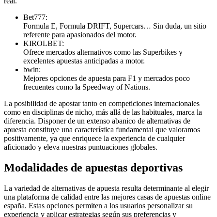
real.
Bet777:
Formula E, Formula DRIFT, Supercars… Sin duda, un sitio
referente para apasionados del motor.
KIROLBET:
Ofrece mercados alternativos como las Superbikes y
excelentes apuestas anticipadas a motor.
bwin:
Mejores opciones de apuesta para F1 y mercados poco
frecuentes como la Speedway of Nations.
La posibilidad de apostar tanto en competiciones internacionales
como en disciplinas de nicho, más allá de las habituales, marca la
diferencia. Disponer de un extenso abanico de alternativas de
apuesta constituye una característica fundamental que valoramos
positivamente, ya que enriquece la experiencia de cualquier
aficionado y eleva nuestras puntuaciones globales.
Modalidades de apuestas deportivas
La variedad de alternativas de apuesta resulta determinante al elegir
una plataforma de calidad entre las mejores casas de apuestas online
españa. Estas opciones permiten a los usuarios personalizar su
experiencia y aplicar estrategias según sus preferencias y