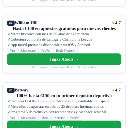
William Hill
4.7
★
#4
Hasta €100 en apuestas gratuitas para nuevos clientes
Marca histórica con más de 80 años de experiencia
✓
Cobertura completa de La Liga y Champions League
✓
App móvil premiada disponible para iOS y Android
✓
Visa
Mastercard
PayPal
Bank Transfer
Jugar Ahora →
18+ | Juega con responsabilidad | T&C aplicables
Betway
4.7
★
#5
100% hasta €150 en tu primer depósito deportivo
Licencia DGOJ activa — operador seguro y confiable en España
✓
Mercados de apuestas en más de 25 deportes internacionales
✓
Programa VIP exclusivo con recompensas y cashback semanal
✓
Visa
Mastercard
Skrill
Neteller
PayPal
Jugar Ahora →