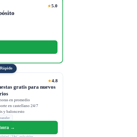
5.0
★
pósito
 Rápido
4.8
★
estas gratis para nuevos
rios
 horas en promedio
orte en castellano 24/7
is y baloncesto
ransfer
hora →
ilidad | T&C aplicables