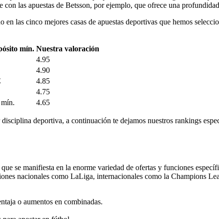
e con las apuestas de Betsson, por ejemplo, que ofrece una profundidad 
 en las cinco mejores casas de apuestas deportivas que hemos seleccio
ósito mín.
Nuestra valoración
4.95
4.90
€
4.85
4.75
 mín.
4.65
or disciplina deportiva, a continuación te dejamos nuestros rankings e
o que se manifiesta en la enorme variedad de ofertas y funciones específi
iciones nacionales como LaLiga, internacionales como la Champions Le
ventaja o aumentos en combinadas.