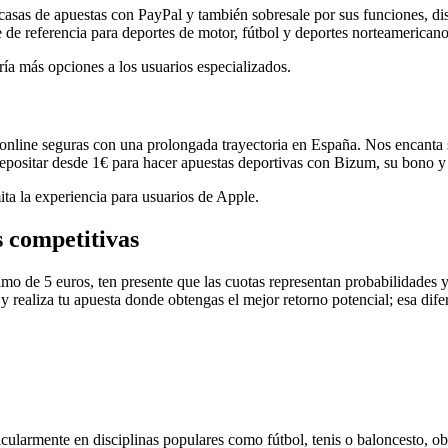
casas de apuestas con PayPal y también sobresale por sus funciones, d
de referencia para deportes de motor, fútbol y deportes norteamericano
a más opciones a los usuarios especializados.
online seguras con una prolongada trayectoria en España. Nos encant
ositar desde 1€ para hacer apuestas deportivas con Bizum, su bono y l
ta la experiencia para usuarios de Apple.
s competitivas
o de 5 euros, ten presente que las cuotas representan probabilidades y
 realiza tu apuesta donde obtengas el mejor retorno potencial; esa difer
icularmente en disciplinas populares como fútbol, tenis o baloncesto, 