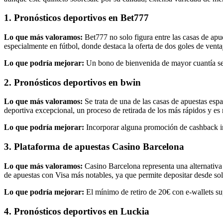
1. Pronósticos deportivos en Bet777
Lo que más valoramos:
Bet777 no solo figura entre las casas de apu
especialmente en fútbol, donde destaca la oferta de dos goles de venta
Lo que podría mejorar:
Un bono de bienvenida de mayor cuantía ser
2. Pronósticos deportivos en bwin
Lo que más valoramos:
Se trata de una de las casas de apuestas esp
deportiva excepcional, un proceso de retirada de los más rápidos y es 
Lo que podría mejorar:
Incorporar alguna promoción de cashback inc
3. Plataforma de apuestas Casino Barcelona
Lo que más valoramos:
Casino Barcelona representa una alternativa 
de apuestas con Visa más notables, ya que permite depositar desde so
Lo que podría mejorar:
El mínimo de retiro de 20€ con e-wallets su
4. Pronósticos deportivos en Luckia