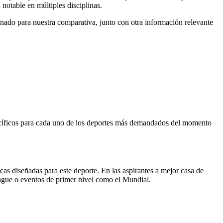
notable en múltiples disciplinas.
nado para nuestra comparativa, junto con otra información relevante
specíficos para cada uno de los deportes más demandados del momento
cas diseñadas para este deporte. En las aspirantes a mejor casa de
ague o eventos de primer nivel como el Mundial.