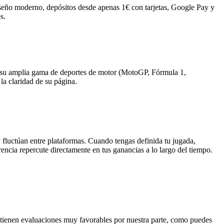
iseño moderno, depósitos desde apenas 1€ con tarjetas, Google Pay y
s.
a su amplia gama de deportes de motor (MotoGP, Fórmula 1,
a claridad de su página.
 fluctúan entre plataformas. Cuando tengas definida tu jugada,
encia repercute directamente en tus ganancias a lo largo del tiempo.
obtienen evaluaciones muy favorables por nuestra parte, como puedes