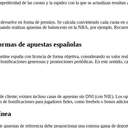
titividad de las cuotas y la rapidez con la que se actualizan resultan 
 devuelve en forma de premios. Se calcula convirtiendo cada cuota en s
l cuando realizas apuestas de baloncesto en la NBA, por ejemplo. Recue
formas de apuestas españolas
ne españa con licencia de forma objetiva, considerando su valor real, 
bonificaciones generosas y promociones periódicas. En este sentido, c
de cliente; existen incluso casas de apuestas sin DNI (con NIE). Los op
 de bonificaciones para jugadores fieles, como freebets o bonos adicion
ínea
de apuestas de referencia debe proporcionar una extensa gama de deporte