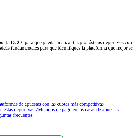
por la DGOJ para que puedas realizar tus pronósticos deportivos con
ticas fundamentales para que identifiques la plataforma que mejor se
ataformas de apuestas con las cuotas más competitivas
uestas deportivas
7
Métodos de pago en las casas de apuestas
guntas frecuentes