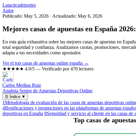
Latacticadeportes
Autor
Publicado: May 5, 2026
·
Actualizado: May 6, 2026
Mejores casas de apuestas en España 2026:
En esta guía exhaustiva sobre las mejores casas de apuestas en Españ
total seguridad y confianza. Analizamos cuotas, promociones, mercados
adapta a tus necesidades como apostador.
Ver el top casas de apuestas online españa →
★★★★★
4.9/5 — Verificado por 470 lectores
Carlos Medina Ruiz
Analista Senior de Apuestas Deportivas Online
☰
Índice
▼
1
Metodología de evaluación de las casas de apuestas deportivas onlin
4
Bonificaciones y promociones en las plataformas de apuestas españo
deportivas en España
8
Seguridad y servicio al cliente en las casas de 
Top casas de apuestas