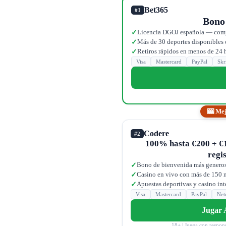
Bet365
#1
Bono 
Licencia DGOJ española — comp
✓
Más de 30 deportes disponibles 
✓
Retiros rápidos en menos de 24 
✓
Visa
Mastercard
PayPal
Skri
🎰 Me
Codere
#2
100% hasta €200 + €10
regi
Bono de bienvenida más generoso
✓
Casino en vivo con más de 150 
✓
Apuestas deportivas y casino int
✓
Visa
Mastercard
PayPal
Nete
Jugar
18+ | Juega con respon