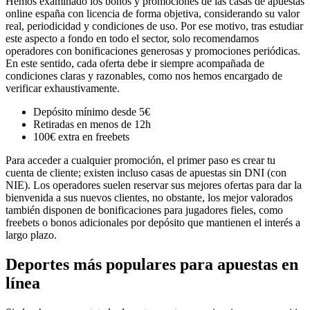
Hemos examinado los bonos y promociones de las casas de apuestas
online españa con licencia de forma objetiva, considerando su valor
real, periodicidad y condiciones de uso. Por ese motivo, tras estudiar
este aspecto a fondo en todo el sector, solo recomendamos
operadores con bonificaciones generosas y promociones periódicas.
En este sentido, cada oferta debe ir siempre acompañada de
condiciones claras y razonables, como nos hemos encargado de
verificar exhaustivamente.
Depósito mínimo desde 5€
Retiradas en menos de 12h
100€ extra en freebets
Para acceder a cualquier promoción, el primer paso es crear tu
cuenta de cliente; existen incluso casas de apuestas sin DNI (con
NIE). Los operadores suelen reservar sus mejores ofertas para dar la
bienvenida a sus nuevos clientes, no obstante, los mejor valorados
también disponen de bonificaciones para jugadores fieles, como
freebets o bonos adicionales por depósito que mantienen el interés a
largo plazo.
Deportes más populares para apuestas en
línea