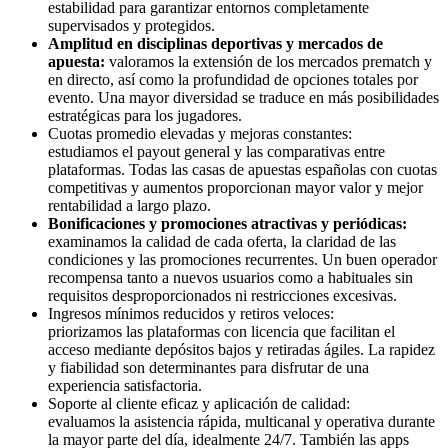
estabilidad para garantizar entornos completamente
supervisados y protegidos.
Amplitud en disciplinas deportivas y mercados de
apuesta:
valoramos la extensión de los mercados prematch y
en directo, así como la profundidad de opciones totales por
evento. Una mayor diversidad se traduce en más posibilidades
estratégicas para los jugadores.
Cuotas promedio elevadas y mejoras constantes:
estudiamos el payout general y las comparativas entre
plataformas. Todas las casas de apuestas españolas con cuotas
competitivas y aumentos proporcionan mayor valor y mejor
rentabilidad a largo plazo.
Bonificaciones y promociones atractivas y periódicas:
examinamos la calidad de cada oferta, la claridad de las
condiciones y las promociones recurrentes. Un buen operador
recompensa tanto a nuevos usuarios como a habituales sin
requisitos desproporcionados ni restricciones excesivas.
Ingresos mínimos reducidos y retiros veloces:
priorizamos las plataformas con licencia que facilitan el
acceso mediante depósitos bajos y retiradas ágiles. La rapidez
y fiabilidad son determinantes para disfrutar de una
experiencia satisfactoria.
Soporte al cliente eficaz y aplicación de calidad:
evaluamos la asistencia rápida, multicanal y operativa durante
la mayor parte del día, idealmente 24/7. También las apps