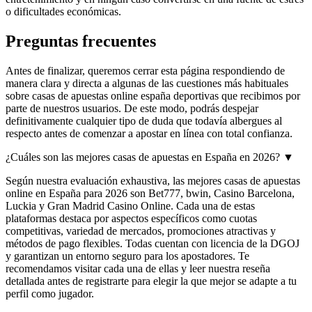
o dificultades económicas.
Preguntas frecuentes
Antes de finalizar, queremos cerrar esta página respondiendo de
manera clara y directa a algunas de las cuestiones más habituales
sobre casas de apuestas online españa deportivas que recibimos por
parte de nuestros usuarios. De este modo, podrás despejar
definitivamente cualquier tipo de duda que todavía albergues al
respecto antes de comenzar a apostar en línea con total confianza.
¿Cuáles son las mejores casas de apuestas en España en 2026?
▼
Según nuestra evaluación exhaustiva, las mejores casas de apuestas
online en España para 2026 son Bet777, bwin, Casino Barcelona,
Luckia y Gran Madrid Casino Online. Cada una de estas
plataformas destaca por aspectos específicos como cuotas
competitivas, variedad de mercados, promociones atractivas y
métodos de pago flexibles. Todas cuentan con licencia de la DGOJ
y garantizan un entorno seguro para los apostadores. Te
recomendamos visitar cada una de ellas y leer nuestra reseña
detallada antes de registrarte para elegir la que mejor se adapte a tu
perfil como jugador.