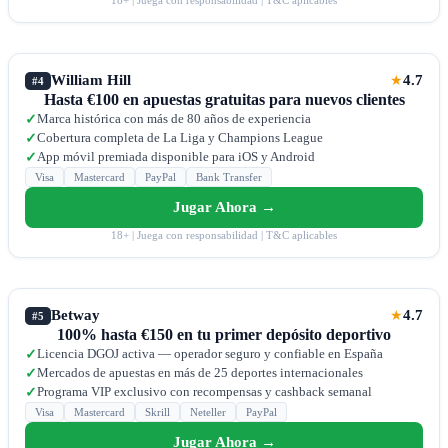
William Hill
4.7
★
#4
Hasta €100 en apuestas gratuitas para nuevos clientes
Marca histórica con más de 80 años de experiencia
✓
Cobertura completa de La Liga y Champions League
✓
App móvil premiada disponible para iOS y Android
✓
Visa
Mastercard
PayPal
Bank Transfer
Jugar Ahora →
18+ | Juega con responsabilidad | T&C aplicables
Betway
4.7
★
#5
100% hasta €150 en tu primer depósito deportivo
Licencia DGOJ activa — operador seguro y confiable en España
✓
Mercados de apuestas en más de 25 deportes internacionales
✓
Programa VIP exclusivo con recompensas y cashback semanal
✓
Visa
Mastercard
Skrill
Neteller
PayPal
Jugar Ahora →