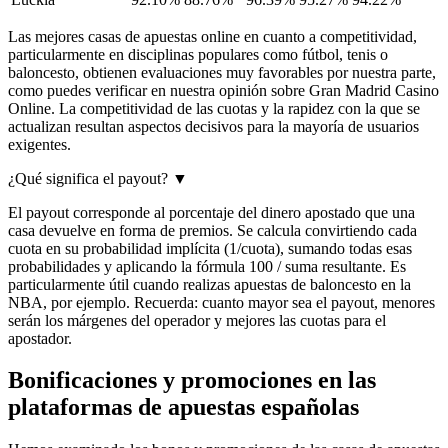
Las mejores casas de apuestas online en cuanto a competitividad,
particularmente en disciplinas populares como fútbol, tenis o
baloncesto, obtienen evaluaciones muy favorables por nuestra parte,
como puedes verificar en nuestra opinión sobre Gran Madrid Casino
Online. La competitividad de las cuotas y la rapidez con la que se
actualizan resultan aspectos decisivos para la mayoría de usuarios
exigentes.
¿Qué significa el payout?
▼
El payout corresponde al porcentaje del dinero apostado que una
casa devuelve en forma de premios. Se calcula convirtiendo cada
cuota en su probabilidad implícita (1/cuota), sumando todas esas
probabilidades y aplicando la fórmula 100 / suma resultante. Es
particularmente útil cuando realizas apuestas de baloncesto en la
NBA, por ejemplo. Recuerda: cuanto mayor sea el payout, menores
serán los márgenes del operador y mejores las cuotas para el
apostador.
Bonificaciones y promociones en las
plataformas de apuestas españolas