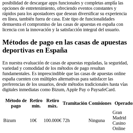
posibilidad de descargar apps funcionales y completas amplía las
opciones de entretenimiento, ofreciendo eventos constantes y
rápidos para los apostadores que desean diversificar su experiencia
en línea, también fuera de casa. Este tipo de funcionalidades
demuestra el compromiso de las casas de apuestas en españa con
licencia con la innovación y la satisfacción integral del usuario.
Métodos de pago en las casas de apuestas
deportivas en España
En nuestra evaluación de casas de apuestas reguladas, la seguridad,
variedad y comodidad de los métodos de pago resultan
fundamentales. Es imprescindible que las casas de apuestas online
españa cuenten con múltiples alternativas para satisfacer las
preferencias de los usuarios, desde métodos tradicionales hasta vías
digitales inmediatas como Bizum, Apple Pay o PaysafeCard.
Método de
Retiro
Retiro
Tramitación
Comisiones
Operado
pago
mín.
máx.
Gran
Madrid
Bizum
10€
100.000€
72h
Ninguna
Casino
Online