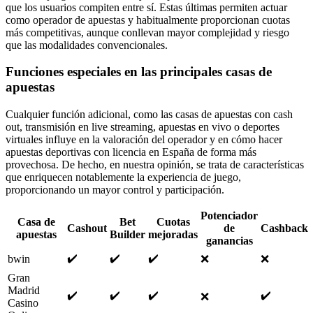
que los usuarios compiten entre sí. Estas últimas permiten actuar
como operador de apuestas y habitualmente proporcionan cuotas
más competitivas, aunque conllevan mayor complejidad y riesgo
que las modalidades convencionales.
Funciones especiales en las principales casas de
apuestas
Cualquier función adicional, como las casas de apuestas con cash
out, transmisión en live streaming, apuestas en vivo o deportes
virtuales influye en la valoración del operador y en cómo hacer
apuestas deportivas con licencia en España de forma más
provechosa. De hecho, en nuestra opinión, se trata de características
que enriquecen notablemente la experiencia de juego,
proporcionando un mayor control y participación.
Potenciador
Casa de
Bet
Cuotas
Cashout
de
Cashback
apuestas
Builder
mejoradas
ganancias
✔️
✔️
✔️
bwin
❌
❌
Gran
Madrid
✔️
✔️
✔️
✔️
❌
Casino