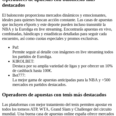
destacados
El baloncesto proporciona mercados dinámicos y emocionantes,
ideales para quienes buscan acción constante. Las casas de apuestas
que incluyen eSports y este deporte pueden incluso transmitir la
NBA y la Euroliga en live streaming. Encontrarás apuestas en vivo,
combinadas, hándicaps y estadísticas detalladas para seguir cada
encuentro, así como cuotas especiales y promos exclusivas.
Paf:
Permite seguir al detalle con imágenes en live streaming todos
los partidos de Euroliga.
KIROLBET:
Destaca por su amplia variedad de ligas y por ofrecer un 10%
de cashback hasta 100€.
Bet777:
La mejor gama de apuestas anticipadas para la NBA y +500
mercados en partidos destacados.
Operadores de apuestas con tenis más destacados
Las plataformas con mejor tratamiento del tenis permiten apostar en
todos los torneos ATP, WTA, Grand Slam y Challenger del circuito
mundial. Una buena casa de apuestas online españa ofrece mercados