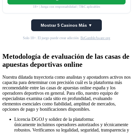
18+ | Juega con responsabilidad | T&C aplicables
Mostrar 5 Casinos Más ▼
Solo 18+. El juego puede crear adicción.
BeGambleAware.org
Metodología de evaluación de las casas de
apuestas deportivas online
Nuestra dilatada trayectoria como analistas y apostadores activos nos
capacita para determinar con precisión cuál es la plataforma más
recomendable entre las casas de apuestas online españa y los
operadores deportivos en general. Para ello, nuestro equipo de
especialistas examina cada sitio en profundidad, evaluando
elementos esenciales como fiabilidad, amplitud de mercados,
opciones de pago y bonificaciones disponibles.
Licencia DGOJ y solidez de la plataforma:
únicamente incluimos operadores autorizados y técnicamente
robustos. Verificamos su legalidad, seguridad, transparencia y