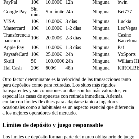
PayPal
10€
10.000€
12h
Ninguna
bwin
Sin
Google Pay
Sin límite
24h
Ninguna
Bet777
mín.
VISA
10€
10.000€
3 días
Ninguna
Luckia
Mastercard
10€
10.000€
1-2 días
Ninguna
LeoVegas
Transferencia
Casino
10€
20.000€
2-3 días
Ninguna
bancaria
Barcelona
Apple Pay
10€
10.000€
1-3 días
Ninguna
Paf
PaysafeCard
10€
25.000€
24h
Ninguna
YoSports
Skrill
5€
100.000€
24h
Ninguna
William Hi
Hal Cash
20€
600€
48h
Ninguna
KIROLB
Otro factor determinante es la velocidad de las transacciones tanto
para depósitos como para retiradas. Los sitios más rápidos,
transparentes y sin comisiones ocultas son los más valorados, en
especial las casas de apuestas con retirada inmediata. Además,
contar con límites flexibles para adaptarse tanto a jugadores
ocasionales como a habituales es un aspecto esencial que diferencia
a los mejores operadores del mercado.
Límites de depósito y juego responsable
Los límites de depósito forman parte del marco obligatorio de juego