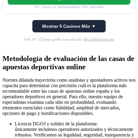
18+ | Juega con responsabilidad | T&C aplicables
Mostrar 5 Casinos Más ▼
Solo 18+. El juego puede crear adicción.
BeGambleAware.org
Metodología de evaluación de las casas de
apuestas deportivas online
Nuestra dilatada trayectoria como analistas y apostadores activos nos
capacita para determinar con precisión cuál es la plataforma más
recomendable entre las casas de apuestas online españa y los
operadores deportivos en general. Para ello, nuestro equipo de
especialistas examina cada sitio en profundidad, evaluando
elementos esenciales como fiabilidad, amplitud de mercados,
opciones de pago y bonificaciones disponibles.
Licencia DGOJ y solidez de la plataforma:
únicamente incluimos operadores autorizados y técnicamente
robustos. Verificamos su legalidad, seguridad, transparencia y