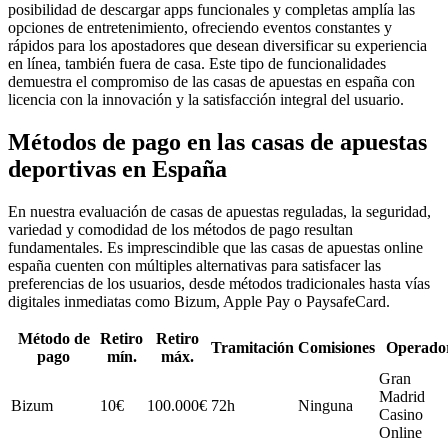
posibilidad de descargar apps funcionales y completas amplía las
opciones de entretenimiento, ofreciendo eventos constantes y
rápidos para los apostadores que desean diversificar su experiencia
en línea, también fuera de casa. Este tipo de funcionalidades
demuestra el compromiso de las casas de apuestas en españa con
licencia con la innovación y la satisfacción integral del usuario.
Métodos de pago en las casas de apuestas
deportivas en España
En nuestra evaluación de casas de apuestas reguladas, la seguridad,
variedad y comodidad de los métodos de pago resultan
fundamentales. Es imprescindible que las casas de apuestas online
españa cuenten con múltiples alternativas para satisfacer las
preferencias de los usuarios, desde métodos tradicionales hasta vías
digitales inmediatas como Bizum, Apple Pay o PaysafeCard.
Método de
Retiro
Retiro
Tramitación
Comisiones
Operado
pago
mín.
máx.
Gran
Madrid
Bizum
10€
100.000€
72h
Ninguna
Casino
Online