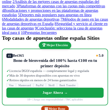
online
2
Análisis de las mejores casas de apuestas españolas del
mercado
3
Plataformas de apuestas con las cuotas más competitivas
4
Bonificaciones y promociones en las plataformas de apuestas
españolas
5
Deportes más populares para apuestas en línea
6
Modalidades de apuestas deportivas
7
Métodos de pago en las casas
de apuestas deportivas en España
8
Seguridad y servicio al cliente en
las casas de apuestas
9
Conclusión: selecciona la casa de apuestas
ideal para ti
10
Preguntas frecuentes
Top casas de apuestas online españa Sitios
🏆 Mejor Elección
Bet365
5.0
★
#1
Bono de bienvenida del 100% hasta €100 en tu
primer depósito
Licencia DGOJ española — completamente legal y regulada
✓
Más de 30 deportes disponibles con apuestas en vivo
✓
Retiros rápidos en menos de 24 horas garantizados
✓
Visa
Mastercard
PayPal
Skrill
Bank Transfer
Jugar Ahora →
18+ | Juega con responsabilidad | T&C aplicables
🎰 Mejor Bono