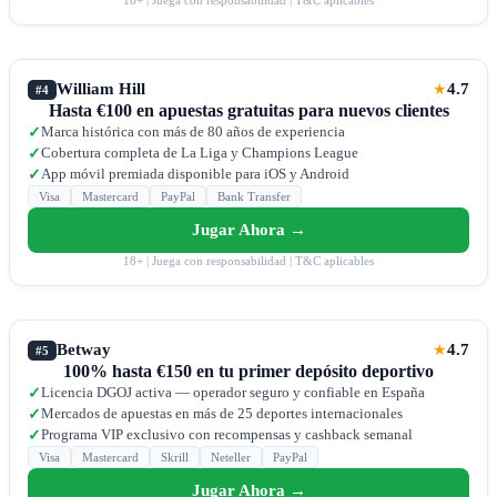
William Hill
4.7
★
#4
Hasta €100 en apuestas gratuitas para nuevos clientes
Marca histórica con más de 80 años de experiencia
✓
Cobertura completa de La Liga y Champions League
✓
App móvil premiada disponible para iOS y Android
✓
Visa
Mastercard
PayPal
Bank Transfer
Jugar Ahora →
18+ | Juega con responsabilidad | T&C aplicables
Betway
4.7
★
#5
100% hasta €150 en tu primer depósito deportivo
Licencia DGOJ activa — operador seguro y confiable en España
✓
Mercados de apuestas en más de 25 deportes internacionales
✓
Programa VIP exclusivo con recompensas y cashback semanal
✓
Visa
Mastercard
Skrill
Neteller
PayPal
Jugar Ahora →