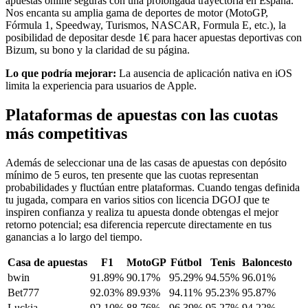
apuestas online seguras con una prolongada trayectoria en España.
Nos encanta su amplia gama de deportes de motor (MotoGP,
Fórmula 1, Speedway, Turismos, NASCAR, Formula E, etc.), la
posibilidad de depositar desde 1€ para hacer apuestas deportivas con
Bizum, su bono y la claridad de su página.
Lo que podría mejorar:
La ausencia de aplicación nativa en iOS
limita la experiencia para usuarios de Apple.
Plataformas de apuestas con las cuotas
más competitivas
Además de seleccionar una de las casas de apuestas con depósito
mínimo de 5 euros, ten presente que las cuotas representan
probabilidades y fluctúan entre plataformas. Cuando tengas definida
tu jugada, compara en varios sitios con licencia DGOJ que te
inspiren confianza y realiza tu apuesta donde obtengas el mejor
retorno potencial; esa diferencia repercute directamente en tus
ganancias a lo largo del tiempo.
Casa de apuestas
F1
MotoGP
Fútbol
Tenis
Baloncesto
bwin
91.89%
90.17%
95.29%
94.55%
96.01%
Bet777
92.03%
89.93%
94.11%
95.23%
95.87%
Luckia
92.10%
88.76%
96.39%
95.27%
94.22%