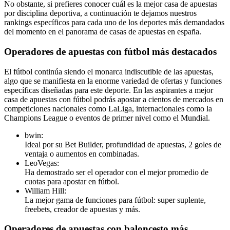
No obstante, si prefieres conocer cuál es la mejor casa de apuestas
por disciplina deportiva, a continuación te dejamos nuestros
rankings específicos para cada uno de los deportes más demandados
del momento en el panorama de casas de apuestas en españa.
Operadores de apuestas con fútbol más destacados
El fútbol continúa siendo el monarca indiscutible de las apuestas,
algo que se manifiesta en la enorme variedad de ofertas y funciones
específicas diseñadas para este deporte. En las aspirantes a mejor
casa de apuestas con fútbol podrás apostar a cientos de mercados en
competiciones nacionales como LaLiga, internacionales como la
Champions League o eventos de primer nivel como el Mundial.
bwin:
Ideal por su Bet Builder, profundidad de apuestas, 2 goles de
ventaja o aumentos en combinadas.
LeoVegas:
Ha demostrado ser el operador con el mejor promedio de
cuotas para apostar en fútbol.
William Hill:
La mejor gama de funciones para fútbol: super suplente,
freebets, creador de apuestas y más.
Operadores de apuestas con baloncesto más