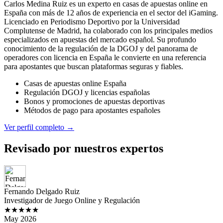
Carlos Medina Ruiz es un experto en casas de apuestas online en
España con más de 12 años de experiencia en el sector del iGaming.
Licenciado en Periodismo Deportivo por la Universidad
Complutense de Madrid, ha colaborado con los principales medios
especializados en apuestas del mercado español. Su profundo
conocimiento de la regulación de la DGOJ y del panorama de
operadores con licencia en España le convierte en una referencia
para apostantes que buscan plataformas seguras y fiables.
Casas de apuestas online España
Regulación DGOJ y licencias españolas
Bonos y promociones de apuestas deportivas
Métodos de pago para apostantes españoles
Ver perfil completo →
Revisado por nuestros expertos
Fernando Delgado Ruiz
Investigador de Juego Online y Regulación
★★★★★
May 2026