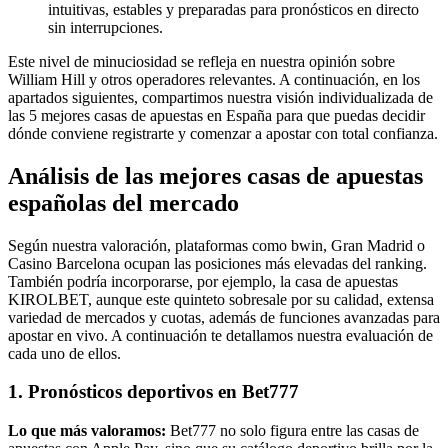
intuitivas, estables y preparadas para pronósticos en directo
sin interrupciones.
Este nivel de minuciosidad se refleja en nuestra opinión sobre
William Hill y otros operadores relevantes. A continuación, en los
apartados siguientes, compartimos nuestra visión individualizada de
las 5 mejores casas de apuestas en España para que puedas decidir
dónde conviene registrarte y comenzar a apostar con total confianza.
Análisis de las mejores casas de apuestas
españolas del mercado
Según nuestra valoración, plataformas como bwin, Gran Madrid o
Casino Barcelona ocupan las posiciones más elevadas del ranking.
También podría incorporarse, por ejemplo, la casa de apuestas
KIROLBET, aunque este quinteto sobresale por su calidad, extensa
variedad de mercados y cuotas, además de funciones avanzadas para
apostar en vivo. A continuación te detallamos nuestra evaluación de
cada uno de ellos.
1. Pronósticos deportivos en Bet777
Lo que más valoramos:
Bet777 no solo figura entre las casas de