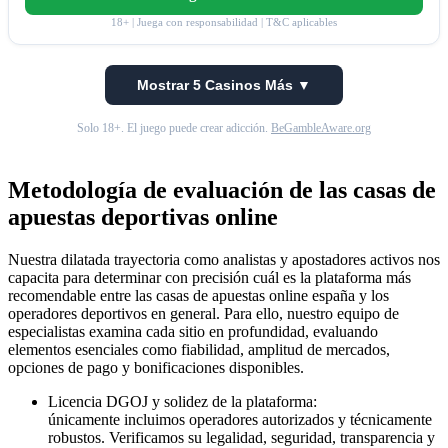
18+ | Juega con responsabilidad | T&C aplicables
Mostrar 5 Casinos Más ▼
Solo 18+. El juego puede crear adicción.
BeGambleAware.org
Metodología de evaluación de las casas de
apuestas deportivas online
Nuestra dilatada trayectoria como analistas y apostadores activos nos
capacita para determinar con precisión cuál es la plataforma más
recomendable entre las casas de apuestas online españa y los
operadores deportivos en general. Para ello, nuestro equipo de
especialistas examina cada sitio en profundidad, evaluando
elementos esenciales como fiabilidad, amplitud de mercados,
opciones de pago y bonificaciones disponibles.
Licencia DGOJ y solidez de la plataforma:
únicamente incluimos operadores autorizados y técnicamente
robustos. Verificamos su legalidad, seguridad, transparencia y