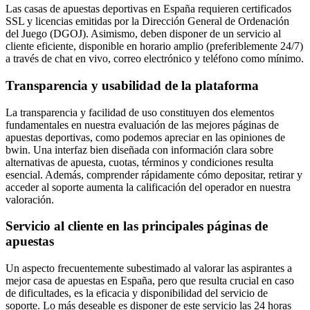
Las casas de apuestas deportivas en España requieren certificados
SSL y licencias emitidas por la Dirección General de Ordenación
del Juego (DGOJ). Asimismo, deben disponer de un servicio al
cliente eficiente, disponible en horario amplio (preferiblemente 24/7)
a través de chat en vivo, correo electrónico y teléfono como mínimo.
Transparencia y usabilidad de la plataforma
La transparencia y facilidad de uso constituyen dos elementos
fundamentales en nuestra evaluación de las mejores páginas de
apuestas deportivas, como podemos apreciar en las opiniones de
bwin. Una interfaz bien diseñada con información clara sobre
alternativas de apuesta, cuotas, términos y condiciones resulta
esencial. Además, comprender rápidamente cómo depositar, retirar y
acceder al soporte aumenta la calificación del operador en nuestra
valoración.
Servicio al cliente en las principales páginas de
apuestas
Un aspecto frecuentemente subestimado al valorar las aspirantes a
mejor casa de apuestas en España, pero que resulta crucial en caso
de dificultades, es la eficacia y disponibilidad del servicio de
soporte. Lo más deseable es disponer de este servicio las 24 horas