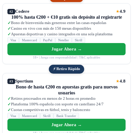
Codere
4.9
★
#2
100% hasta €200 + €10 gratis sin depósito al registrarte
Bono de bienvenida más generoso entre las casas españolas
✓
Casino en vivo con más de 150 mesas disponibles
✓
Apuestas deportivas y casino integrados en una sola plataforma
✓
Visa
Mastercard
PayPal
Neteller
Skrill
Jugar Ahora →
18+ | Juega con responsabilidad | T&C aplicables
⚡ Retiro Rápido
Sportium
4.8
★
#3
Bono de hasta €200 en apuestas gratis para nuevos
usuarios
Retiros procesados en menos de 2 horas en promedio
✓
Plataforma 100% española con soporte en castellano 24/7
✓
Cuotas competitivas en fútbol, tenis y baloncesto
✓
Visa
Mastercard
Skrill
Bank Transfer
Jugar Ahora →
18+ | Juega con responsabilidad | T&C aplicables