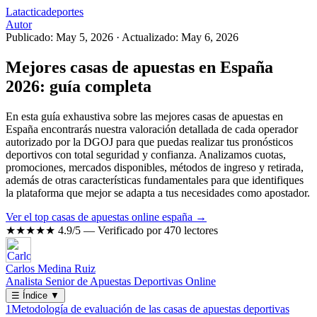
Latacticadeportes
Autor
Publicado: May 5, 2026
·
Actualizado: May 6, 2026
Mejores casas de apuestas en España
2026: guía completa
En esta guía exhaustiva sobre las mejores casas de apuestas en
España encontrarás nuestra valoración detallada de cada operador
autorizado por la DGOJ para que puedas realizar tus pronósticos
deportivos con total seguridad y confianza. Analizamos cuotas,
promociones, mercados disponibles, métodos de ingreso y retirada,
además de otras características fundamentales para que identifiques
la plataforma que mejor se adapta a tus necesidades como apostador.
Ver el top casas de apuestas online españa →
★★★★★
4.9/5 — Verificado por 470 lectores
Carlos Medina Ruiz
Analista Senior de Apuestas Deportivas Online
☰
Índice
▼
1
Metodología de evaluación de las casas de apuestas deportivas