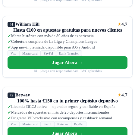
William Hill
4.7
★
#4
Hasta €100 en apuestas gratuitas para nuevos clientes
Marca histórica con más de 80 años de experiencia
✓
Cobertura completa de La Liga y Champions League
✓
App móvil premiada disponible para iOS y Android
✓
Visa
Mastercard
PayPal
Bank Transfer
Jugar Ahora →
18+ | Juega con responsabilidad | T&C aplicables
Betway
4.7
★
#5
100% hasta €150 en tu primer depósito deportivo
Licencia DGOJ activa — operador seguro y confiable en España
✓
Mercados de apuestas en más de 25 deportes internacionales
✓
Programa VIP exclusivo con recompensas y cashback semanal
✓
Visa
Mastercard
Skrill
Neteller
PayPal
Jugar Ahora →