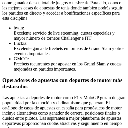
como ganador de set, total de juegos o tie-break. Para ello, conoce
las mejores casas de apuestas de tenis donde también podrás seguir
los partidos en directo y acceder a bonificaciones específicas para
esta disciplina.
bwin:
Excelente servicio de live streaming, cuotas especiales y
mayor número de torneos Challenger e ITF.
Luckia:
Excelente gama de freebets en torneos de Grand Slam y otros
eventos importantes.
GMCO:
Freebets recurrentes por apostar en los Grand Slam y cuotas
mejoradas en partidos importantes.
Operadores de apuestas con deportes de motor más
destacados
Las apuestas a deportes de motor como F1 y MotoGP gozan de gran
popularidad por la emoción y el dinamismo que generan. El
catálogo de casas de apuestas en españa para pronósticos de motor
incluye alternativas como ganador de carrera, posiciones finales o
duelos entre pilotos. Las aspirantes a mejor plataforma de apuestas
deportivas proporcionan cuotas atractivas y seguimiento en tiempo