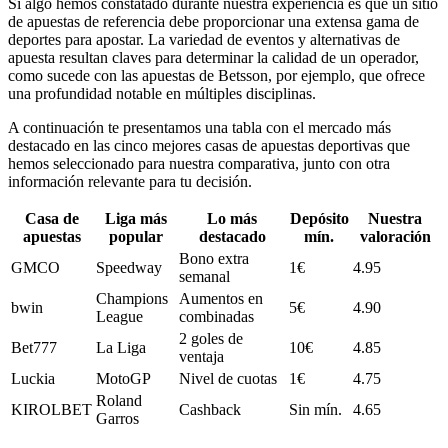
Si algo hemos constatado durante nuestra experiencia es que un sitio
de apuestas de referencia debe proporcionar una extensa gama de
deportes para apostar. La variedad de eventos y alternativas de
apuesta resultan claves para determinar la calidad de un operador,
como sucede con las apuestas de Betsson, por ejemplo, que ofrece
una profundidad notable en múltiples disciplinas.
A continuación te presentamos una tabla con el mercado más
destacado en las cinco mejores casas de apuestas deportivas que
hemos seleccionado para nuestra comparativa, junto con otra
información relevante para tu decisión.
Casa de
Liga más
Lo más
Depósito
Nuestra
apuestas
popular
destacado
mín.
valoración
Bono extra
GMCO
Speedway
1€
4.95
semanal
Champions
Aumentos en
bwin
5€
4.90
League
combinadas
2 goles de
Bet777
La Liga
10€
4.85
ventaja
Luckia
MotoGP
Nivel de cuotas
1€
4.75
Roland
KIROLBET
Cashback
Sin mín.
4.65
Garros