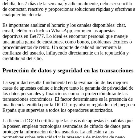
del día, los 7 días de la semana, y adicionalmente, debe ser sencillo
de contactar, reactivo y proporcionar soluciones rápidas y efectivas a
cualquier incidencia.
Es importante analizar el horario y los canales disponibles: chat,
email, teléfono o incluso WhatsApp, como en las apuestas
deportivas en Bet777. Lo ideal es encontrar personal que maneje
una amplia gama de cuestiones, como bonos, problemas técnicos o
procedimientos de retiro. Un soporte de calidad incrementa la
confianza del usuario, influyendo directamente en la reputación y
credibilidad del sitio.
Protección de datos y seguridad en las transacciones
La seguridad resulta fundamental en la evaluación de las mejores
casas de apuestas online e incluye tanto la garantía de privacidad de
los datos personales y financieros como la protección durante las
transacciones económicas. El factor determinante es la presencia de
una licencia emitida por la DGOJ, organismo regulador del juego en
España que supervisa a todos los operadores autorizados.
La licencia DGOJ certifica que las casas de apuestas españolas que
la poseen emplean tecnologías avanzadas de cifrado de datos para
proteger la información de los usuarios. La adhesión a las
normativas sobre privacidad y la presencia de métodos de pago