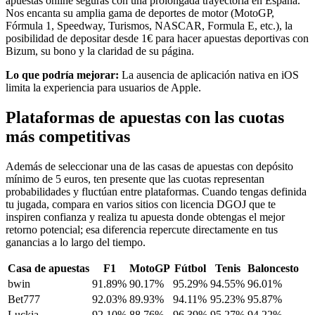
apuestas online seguras con una prolongada trayectoria en España.
Nos encanta su amplia gama de deportes de motor (MotoGP,
Fórmula 1, Speedway, Turismos, NASCAR, Formula E, etc.), la
posibilidad de depositar desde 1€ para hacer apuestas deportivas con
Bizum, su bono y la claridad de su página.
Lo que podría mejorar:
La ausencia de aplicación nativa en iOS
limita la experiencia para usuarios de Apple.
Plataformas de apuestas con las cuotas
más competitivas
Además de seleccionar una de las casas de apuestas con depósito
mínimo de 5 euros, ten presente que las cuotas representan
probabilidades y fluctúan entre plataformas. Cuando tengas definida
tu jugada, compara en varios sitios con licencia DGOJ que te
inspiren confianza y realiza tu apuesta donde obtengas el mejor
retorno potencial; esa diferencia repercute directamente en tus
ganancias a lo largo del tiempo.
Casa de apuestas
F1
MotoGP
Fútbol
Tenis
Baloncesto
bwin
91.89%
90.17%
95.29%
94.55%
96.01%
Bet777
92.03%
89.93%
94.11%
95.23%
95.87%
Luckia
92.10%
88.76%
96.39%
95.27%
94.22%