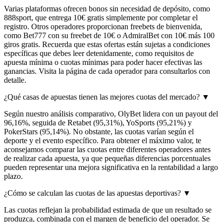
Varias plataformas ofrecen bonos sin necesidad de depósito, como
888sport, que entrega 10€ gratis simplemente por completar el
registro. Otros operadores proporcionan freebets de bienvenida,
como Bet777 con su freebet de 10€ o AdmiralBet con 10€ más 100
giros gratis. Recuerda que estas ofertas están sujetas a condiciones
específicas que debes leer detenidamente, como requisitos de
apuesta mínima o cuotas mínimas para poder hacer efectivas las
ganancias. Visita la página de cada operador para consultarlos con
detalle.
¿Qué casas de apuestas tienen las mejores cuotas del mercado?
▼
Según nuestro análisis comparativo, OlyBet lidera con un payout del
96,16%, seguida de Retabet (95,31%), YoSports (95,21%) y
PokerStars (95,14%). No obstante, las cuotas varían según el
deporte y el evento específico. Para obtener el máximo valor, te
aconsejamos comparar las cuotas entre diferentes operadores antes
de realizar cada apuesta, ya que pequeñas diferencias porcentuales
pueden representar una mejora significativa en la rentabilidad a largo
plazo.
¿Cómo se calculan las cuotas de las apuestas deportivas?
▼
Las cuotas reflejan la probabilidad estimada de que un resultado se
produzca, combinada con el margen de beneficio del operador. Se