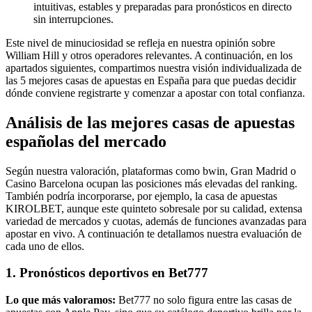
intuitivas, estables y preparadas para pronósticos en directo
sin interrupciones.
Este nivel de minuciosidad se refleja en nuestra opinión sobre
William Hill y otros operadores relevantes. A continuación, en los
apartados siguientes, compartimos nuestra visión individualizada de
las 5 mejores casas de apuestas en España para que puedas decidir
dónde conviene registrarte y comenzar a apostar con total confianza.
Análisis de las mejores casas de apuestas
españolas del mercado
Según nuestra valoración, plataformas como bwin, Gran Madrid o
Casino Barcelona ocupan las posiciones más elevadas del ranking.
También podría incorporarse, por ejemplo, la casa de apuestas
KIROLBET, aunque este quinteto sobresale por su calidad, extensa
variedad de mercados y cuotas, además de funciones avanzadas para
apostar en vivo. A continuación te detallamos nuestra evaluación de
cada uno de ellos.
1. Pronósticos deportivos en Bet777
Lo que más valoramos:
Bet777 no solo figura entre las casas de