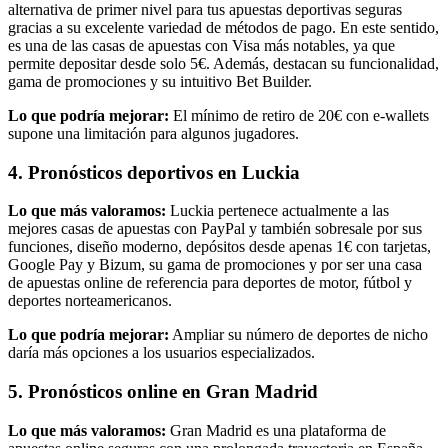
alternativa de primer nivel para tus apuestas deportivas seguras
gracias a su excelente variedad de métodos de pago. En este sentido,
es una de las casas de apuestas con Visa más notables, ya que
permite depositar desde solo 5€. Además, destacan su funcionalidad,
gama de promociones y su intuitivo Bet Builder.
Lo que podría mejorar:
El mínimo de retiro de 20€ con e-wallets
supone una limitación para algunos jugadores.
4. Pronósticos deportivos en Luckia
Lo que más valoramos:
Luckia pertenece actualmente a las
mejores casas de apuestas con PayPal y también sobresale por sus
funciones, diseño moderno, depósitos desde apenas 1€ con tarjetas,
Google Pay y Bizum, su gama de promociones y por ser una casa
de apuestas online de referencia para deportes de motor, fútbol y
deportes norteamericanos.
Lo que podría mejorar:
Ampliar su número de deportes de nicho
daría más opciones a los usuarios especializados.
5. Pronósticos online en Gran Madrid
Lo que más valoramos:
Gran Madrid es una plataforma de