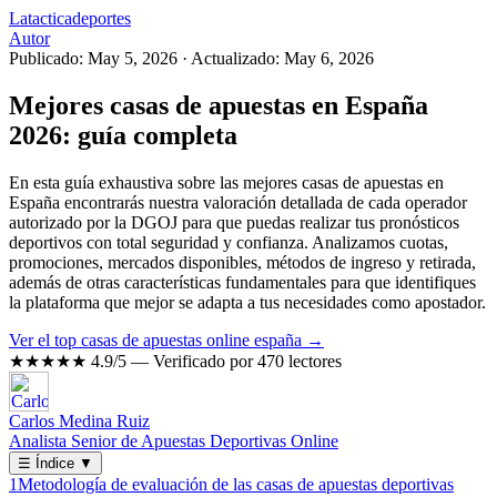
Latacticadeportes
Autor
Publicado: May 5, 2026
·
Actualizado: May 6, 2026
Mejores casas de apuestas en España
2026: guía completa
En esta guía exhaustiva sobre las mejores casas de apuestas en
España encontrarás nuestra valoración detallada de cada operador
autorizado por la DGOJ para que puedas realizar tus pronósticos
deportivos con total seguridad y confianza. Analizamos cuotas,
promociones, mercados disponibles, métodos de ingreso y retirada,
además de otras características fundamentales para que identifiques
la plataforma que mejor se adapta a tus necesidades como apostador.
Ver el top casas de apuestas online españa →
★★★★★
4.9/5 — Verificado por 470 lectores
Carlos Medina Ruiz
Analista Senior de Apuestas Deportivas Online
☰
Índice
▼
1
Metodología de evaluación de las casas de apuestas deportivas