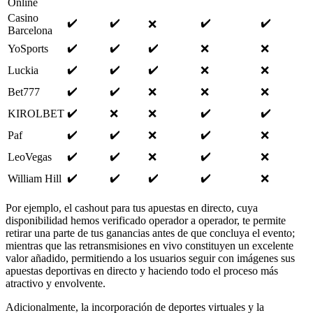
Online
Casino
✔️
✔️
✔️
✔️
❌
Barcelona
✔️
✔️
✔️
YoSports
❌
❌
✔️
✔️
✔️
Luckia
❌
❌
✔️
✔️
Bet777
❌
❌
❌
✔️
✔️
✔️
KIROLBET
❌
❌
✔️
✔️
✔️
Paf
❌
❌
✔️
✔️
✔️
LeoVegas
❌
❌
✔️
✔️
✔️
✔️
William Hill
❌
Por ejemplo, el cashout para tus apuestas en directo, cuya
disponibilidad hemos verificado operador a operador, te permite
retirar una parte de tus ganancias antes de que concluya el evento;
mientras que las retransmisiones en vivo constituyen un excelente
valor añadido, permitiendo a los usuarios seguir con imágenes sus
apuestas deportivas en directo y haciendo todo el proceso más
atractivo y envolvente.
Adicionalmente, la incorporación de deportes virtuales y la