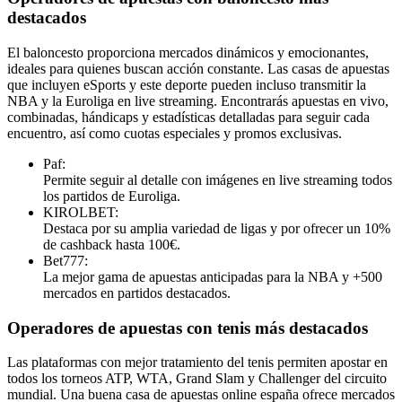
destacados
El baloncesto proporciona mercados dinámicos y emocionantes,
ideales para quienes buscan acción constante. Las casas de apuestas
que incluyen eSports y este deporte pueden incluso transmitir la
NBA y la Euroliga en live streaming. Encontrarás apuestas en vivo,
combinadas, hándicaps y estadísticas detalladas para seguir cada
encuentro, así como cuotas especiales y promos exclusivas.
Paf:
Permite seguir al detalle con imágenes en live streaming todos
los partidos de Euroliga.
KIROLBET:
Destaca por su amplia variedad de ligas y por ofrecer un 10%
de cashback hasta 100€.
Bet777:
La mejor gama de apuestas anticipadas para la NBA y +500
mercados en partidos destacados.
Operadores de apuestas con tenis más destacados
Las plataformas con mejor tratamiento del tenis permiten apostar en
todos los torneos ATP, WTA, Grand Slam y Challenger del circuito
mundial. Una buena casa de apuestas online españa ofrece mercados