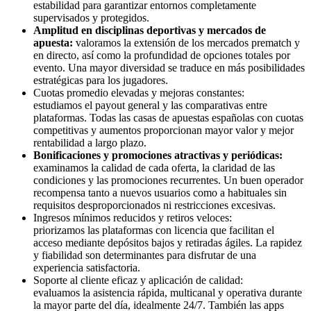
estabilidad para garantizar entornos completamente
supervisados y protegidos.
Amplitud en disciplinas deportivas y mercados de
apuesta:
valoramos la extensión de los mercados prematch y
en directo, así como la profundidad de opciones totales por
evento. Una mayor diversidad se traduce en más posibilidades
estratégicas para los jugadores.
Cuotas promedio elevadas y mejoras constantes:
estudiamos el payout general y las comparativas entre
plataformas. Todas las casas de apuestas españolas con cuotas
competitivas y aumentos proporcionan mayor valor y mejor
rentabilidad a largo plazo.
Bonificaciones y promociones atractivas y periódicas:
examinamos la calidad de cada oferta, la claridad de las
condiciones y las promociones recurrentes. Un buen operador
recompensa tanto a nuevos usuarios como a habituales sin
requisitos desproporcionados ni restricciones excesivas.
Ingresos mínimos reducidos y retiros veloces:
priorizamos las plataformas con licencia que facilitan el
acceso mediante depósitos bajos y retiradas ágiles. La rapidez
y fiabilidad son determinantes para disfrutar de una
experiencia satisfactoria.
Soporte al cliente eficaz y aplicación de calidad:
evaluamos la asistencia rápida, multicanal y operativa durante
la mayor parte del día, idealmente 24/7. También las apps