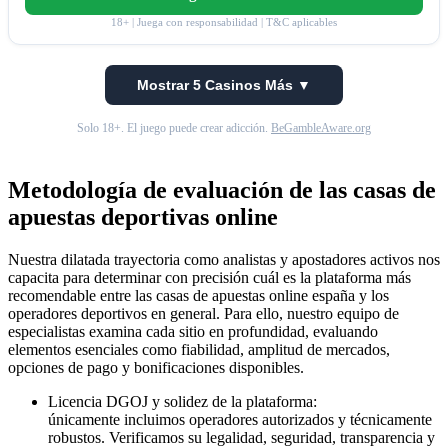
18+ | Juega con responsabilidad | T&C aplicables
Mostrar 5 Casinos Más ▼
Solo 18+. El juego puede crear adicción.
BeGambleAware.org
Metodología de evaluación de las casas de
apuestas deportivas online
Nuestra dilatada trayectoria como analistas y apostadores activos nos
capacita para determinar con precisión cuál es la plataforma más
recomendable entre las casas de apuestas online españa y los
operadores deportivos en general. Para ello, nuestro equipo de
especialistas examina cada sitio en profundidad, evaluando
elementos esenciales como fiabilidad, amplitud de mercados,
opciones de pago y bonificaciones disponibles.
Licencia DGOJ y solidez de la plataforma:
únicamente incluimos operadores autorizados y técnicamente
robustos. Verificamos su legalidad, seguridad, transparencia y