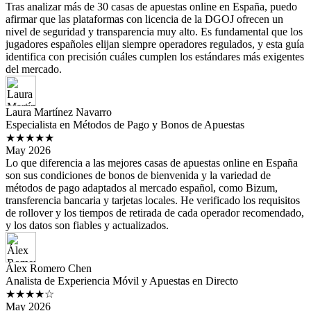
Tras analizar más de 30 casas de apuestas online en España, puedo
afirmar que las plataformas con licencia de la DGOJ ofrecen un
nivel de seguridad y transparencia muy alto. Es fundamental que los
jugadores españoles elijan siempre operadores regulados, y esta guía
identifica con precisión cuáles cumplen los estándares más exigentes
del mercado.
Laura Martínez Navarro
Especialista en Métodos de Pago y Bonos de Apuestas
★★★★★
May 2026
Lo que diferencia a las mejores casas de apuestas online en España
son sus condiciones de bonos de bienvenida y la variedad de
métodos de pago adaptados al mercado español, como Bizum,
transferencia bancaria y tarjetas locales. He verificado los requisitos
de rollover y los tiempos de retirada de cada operador recomendado,
y los datos son fiables y actualizados.
Álex Romero Chen
Analista de Experiencia Móvil y Apuestas en Directo
★★★★☆
May 2026