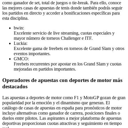
como ganador de set, total de juegos o tie-break. Para ello, conoce
las mejores casas de apuestas de tenis donde también podrás seguir
los partidos en directo y acceder a bonificaciones específicas para
esta disciplina.
bwin:
Excelente servicio de live streaming, cuotas especiales y
mayor número de torneos Challenger e ITF.
Luckia:
Excelente gama de freebets en torneos de Grand Slam y otros
eventos importantes.
GMCO:
Freebets recurrentes por apostar en los Grand Slam y cuotas
mejoradas en partidos importantes.
Operadores de apuestas con deportes de motor más
destacados
Las apuestas a deportes de motor como F1 y MotoGP gozan de gran
popularidad por la emoción y el dinamismo que generan. El
catálogo de casas de apuestas en españa para pronósticos de motor
incluye alternativas como ganador de carrera, posiciones finales o
duelos entre pilotos. Las aspirantes a mejor plataforma de apuestas
deportivas proporcionan cuotas atractivas y seguimiento en tiempo