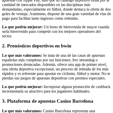
apuestas con Apple Pay, sino que su catálogo deportivo brilla por la
cantidad de mercados disponibles en las disciplinas más
demandadas, especialmente en fútbol, donde destaca la oferta de dos
goles de ventaja. Asimismo, dispone de una gran variedad de vías de
pago para facilitar tanto ingresos como retiradas.
Lo que podría mejorar:
Un bono de bienvenida de mayor cuantía
sería bienvenido para competir con los mejores operadores del
sector.
2. Pronósticos deportivos en bwin
Lo que más valoramos:
Se trata de una de las casas de apuestas
españolas más completas por sus funciones, live streaming o
promociones destacadas. Además, ofrece una app de primer nivel,
una oferta deportiva excepcional, un proceso de retirada de los más
rápidos y es referente para apostar en ciclismo, fútbol y motor. No te
pierdas sus juegos de apuestas deportivas con premios especiales.
Lo que podría mejorar:
Incorporar alguna promoción de cashback
incrementaría su atractivo para los jugadores habituales.
3. Plataforma de apuestas Casino Barcelona
Lo que más valoramos:
Casino Barcelona representa una