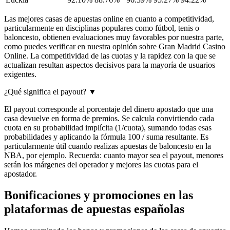
Las mejores casas de apuestas online en cuanto a competitividad,
particularmente en disciplinas populares como fútbol, tenis o
baloncesto, obtienen evaluaciones muy favorables por nuestra parte,
como puedes verificar en nuestra opinión sobre Gran Madrid Casino
Online. La competitividad de las cuotas y la rapidez con la que se
actualizan resultan aspectos decisivos para la mayoría de usuarios
exigentes.
¿Qué significa el payout?
▼
El payout corresponde al porcentaje del dinero apostado que una
casa devuelve en forma de premios. Se calcula convirtiendo cada
cuota en su probabilidad implícita (1/cuota), sumando todas esas
probabilidades y aplicando la fórmula 100 / suma resultante. Es
particularmente útil cuando realizas apuestas de baloncesto en la
NBA, por ejemplo. Recuerda: cuanto mayor sea el payout, menores
serán los márgenes del operador y mejores las cuotas para el
apostador.
Bonificaciones y promociones en las
plataformas de apuestas españolas