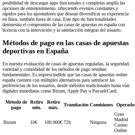
posibilidad de descargar apps funcionales y completas amplía las
opciones de entretenimiento, ofreciendo eventos constantes y
rápidos para los apostadores que desean diversificar su experiencia
en línea, también fuera de casa. Este tipo de funcionalidades
demuestra el compromiso de las casas de apuestas en españa con
licencia con la innovación y la satisfacción integral del usuario.
Métodos de pago en las casas de apuestas
deportivas en España
En nuestra evaluación de casas de apuestas reguladas, la seguridad,
variedad y comodidad de los métodos de pago resultan
fundamentales. Es imprescindible que las casas de apuestas online
españa cuenten con múltiples alternativas para satisfacer las
preferencias de los usuarios, desde métodos tradicionales hasta vías
digitales inmediatas como Bizum, Apple Pay o PaysafeCard.
Método de
Retiro
Retiro
Tramitación
Comisiones
Operado
pago
mín.
máx.
Gran
Madrid
Bizum
10€
100.000€
72h
Ninguna
Casino
Online