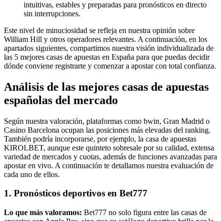
intuitivas, estables y preparadas para pronósticos en directo
sin interrupciones.
Este nivel de minuciosidad se refleja en nuestra opinión sobre
William Hill y otros operadores relevantes. A continuación, en los
apartados siguientes, compartimos nuestra visión individualizada de
las 5 mejores casas de apuestas en España para que puedas decidir
dónde conviene registrarte y comenzar a apostar con total confianza.
Análisis de las mejores casas de apuestas
españolas del mercado
Según nuestra valoración, plataformas como bwin, Gran Madrid o
Casino Barcelona ocupan las posiciones más elevadas del ranking.
También podría incorporarse, por ejemplo, la casa de apuestas
KIROLBET, aunque este quinteto sobresale por su calidad, extensa
variedad de mercados y cuotas, además de funciones avanzadas para
apostar en vivo. A continuación te detallamos nuestra evaluación de
cada uno de ellos.
1. Pronósticos deportivos en Bet777
Lo que más valoramos:
Bet777 no solo figura entre las casas de