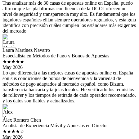
Tras analizar más de 30 casas de apuestas online en España, puedo
afirmar que las plataformas con licencia de la DGOJ ofrecen un
nivel de seguridad y transparencia muy alto. Es fundamental que los
jugadores españoles elijan siempre operadores regulados, y esta guía
identifica con precisión cuáles cumplen los estándares más exigentes
del mercado.
Laura Martínez Navarro
Especialista en Métodos de Pago y Bonos de Apuestas
★★★★★
May 2026
Lo que diferencia a las mejores casas de apuestas online en España
son sus condiciones de bonos de bienvenida y la variedad de
métodos de pago adaptados al mercado español, como Bizum,
transferencia bancaria y tarjetas locales. He verificado los requisitos
de rollover y los tiempos de retirada de cada operador recomendado,
y los datos son fiables y actualizados.
Álex Romero Chen
Analista de Experiencia Móvil y Apuestas en Directo
★★★★☆
May 2026