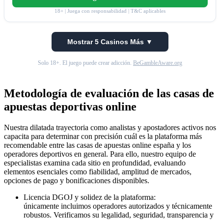
18+ | Juega con responsabilidad | T&C aplicables
Mostrar 5 Casinos Más ▼
Solo 18+. El juego puede crear adicción.
BeGambleAware.org
Metodología de evaluación de las casas de
apuestas deportivas online
Nuestra dilatada trayectoria como analistas y apostadores activos nos
capacita para determinar con precisión cuál es la plataforma más
recomendable entre las casas de apuestas online españa y los
operadores deportivos en general. Para ello, nuestro equipo de
especialistas examina cada sitio en profundidad, evaluando
elementos esenciales como fiabilidad, amplitud de mercados,
opciones de pago y bonificaciones disponibles.
Licencia DGOJ y solidez de la plataforma:
únicamente incluimos operadores autorizados y técnicamente
robustos. Verificamos su legalidad, seguridad, transparencia y