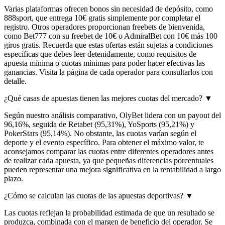
Varias plataformas ofrecen bonos sin necesidad de depósito, como
888sport, que entrega 10€ gratis simplemente por completar el
registro. Otros operadores proporcionan freebets de bienvenida,
como Bet777 con su freebet de 10€ o AdmiralBet con 10€ más 100
giros gratis. Recuerda que estas ofertas están sujetas a condiciones
específicas que debes leer detenidamente, como requisitos de
apuesta mínima o cuotas mínimas para poder hacer efectivas las
ganancias. Visita la página de cada operador para consultarlos con
detalle.
¿Qué casas de apuestas tienen las mejores cuotas del mercado?
▼
Según nuestro análisis comparativo, OlyBet lidera con un payout del
96,16%, seguida de Retabet (95,31%), YoSports (95,21%) y
PokerStars (95,14%). No obstante, las cuotas varían según el
deporte y el evento específico. Para obtener el máximo valor, te
aconsejamos comparar las cuotas entre diferentes operadores antes
de realizar cada apuesta, ya que pequeñas diferencias porcentuales
pueden representar una mejora significativa en la rentabilidad a largo
plazo.
¿Cómo se calculan las cuotas de las apuestas deportivas?
▼
Las cuotas reflejan la probabilidad estimada de que un resultado se
produzca, combinada con el margen de beneficio del operador. Se