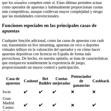
que los usuarios compiten entre sí. Estas últimas permiten actuar
como operador de apuestas y habitualmente proporcionan cuotas
más competitivas, aunque conllevan mayor complejidad y riesgo
que las modalidades convencionales.
Funciones especiales en las principales casas de
apuestas
Cualquier función adicional, como las casas de apuestas con cash
out, transmisión en live streaming, apuestas en vivo o deportes
virtuales influye en la valoración del operador y en cómo hacer
apuestas deportivas con licencia en España de forma más
provechosa. De hecho, en nuestra opinión, se trata de características
que enriquecen notablemente la experiencia de juego,
proporcionando un mayor control y participación.
Potenciador
Casa de
Bet
Cuotas
Cashout
de
Cashback
apuestas
Builder
mejoradas
ganancias
✔️
✔️
✔️
bwin
❌
❌
Gran
Madrid
✔️
✔️
✔️
✔️
❌
Casino