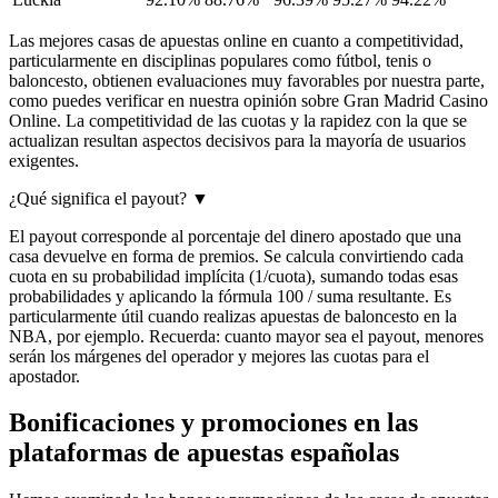
Las mejores casas de apuestas online en cuanto a competitividad,
particularmente en disciplinas populares como fútbol, tenis o
baloncesto, obtienen evaluaciones muy favorables por nuestra parte,
como puedes verificar en nuestra opinión sobre Gran Madrid Casino
Online. La competitividad de las cuotas y la rapidez con la que se
actualizan resultan aspectos decisivos para la mayoría de usuarios
exigentes.
¿Qué significa el payout?
▼
El payout corresponde al porcentaje del dinero apostado que una
casa devuelve en forma de premios. Se calcula convirtiendo cada
cuota en su probabilidad implícita (1/cuota), sumando todas esas
probabilidades y aplicando la fórmula 100 / suma resultante. Es
particularmente útil cuando realizas apuestas de baloncesto en la
NBA, por ejemplo. Recuerda: cuanto mayor sea el payout, menores
serán los márgenes del operador y mejores las cuotas para el
apostador.
Bonificaciones y promociones en las
plataformas de apuestas españolas