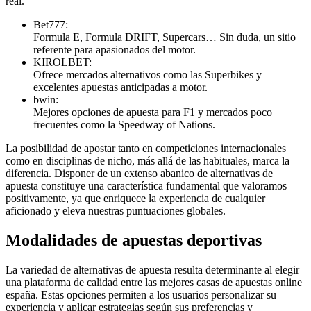
real.
Bet777:
Formula E, Formula DRIFT, Supercars… Sin duda, un sitio
referente para apasionados del motor.
KIROLBET:
Ofrece mercados alternativos como las Superbikes y
excelentes apuestas anticipadas a motor.
bwin:
Mejores opciones de apuesta para F1 y mercados poco
frecuentes como la Speedway of Nations.
La posibilidad de apostar tanto en competiciones internacionales
como en disciplinas de nicho, más allá de las habituales, marca la
diferencia. Disponer de un extenso abanico de alternativas de
apuesta constituye una característica fundamental que valoramos
positivamente, ya que enriquece la experiencia de cualquier
aficionado y eleva nuestras puntuaciones globales.
Modalidades de apuestas deportivas
La variedad de alternativas de apuesta resulta determinante al elegir
una plataforma de calidad entre las mejores casas de apuestas online
españa. Estas opciones permiten a los usuarios personalizar su
experiencia y aplicar estrategias según sus preferencias y