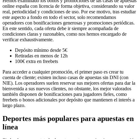
Hemos examinado los bonos y promociones de las casas de apuestas
online españa con licencia de forma objetiva, considerando su valor
real, periodicidad y condiciones de uso. Por ese motivo, tras estudiar
este aspecto a fondo en todo el sector, solo recomendamos
operadores con bonificaciones generosas y promociones periódicas.
En este sentido, cada oferta debe ir siempre acompañada de
condiciones claras y razonables, como nos hemos encargado de
verificar exhaustivamente.
Depósito mínimo desde 5€
Retiradas en menos de 12h
100€ extra en freebets
Para acceder a cualquier promoción, el primer paso es crear tu
cuenta de cliente; existen incluso casas de apuestas sin DNI (con
NIE). Los operadores suelen reservar sus mejores ofertas para dar la
bienvenida a sus nuevos clientes, no obstante, los mejor valorados
también disponen de bonificaciones para jugadores fieles, como
freebets o bonos adicionales por depósito que mantienen el interés a
largo plazo.
Deportes más populares para apuestas en
línea