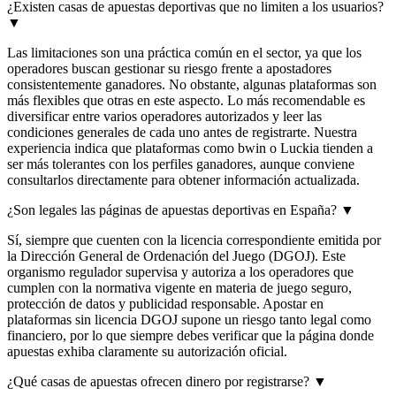
¿Existen casas de apuestas deportivas que no limiten a los usuarios?
▼
Las limitaciones son una práctica común en el sector, ya que los
operadores buscan gestionar su riesgo frente a apostadores
consistentemente ganadores. No obstante, algunas plataformas son
más flexibles que otras en este aspecto. Lo más recomendable es
diversificar entre varios operadores autorizados y leer las
condiciones generales de cada uno antes de registrarte. Nuestra
experiencia indica que plataformas como bwin o Luckia tienden a
ser más tolerantes con los perfiles ganadores, aunque conviene
consultarlos directamente para obtener información actualizada.
¿Son legales las páginas de apuestas deportivas en España?
▼
Sí, siempre que cuenten con la licencia correspondiente emitida por
la Dirección General de Ordenación del Juego (DGOJ). Este
organismo regulador supervisa y autoriza a los operadores que
cumplen con la normativa vigente en materia de juego seguro,
protección de datos y publicidad responsable. Apostar en
plataformas sin licencia DGOJ supone un riesgo tanto legal como
financiero, por lo que siempre debes verificar que la página donde
apuestas exhiba claramente su autorización oficial.
¿Qué casas de apuestas ofrecen dinero por registrarse?
▼