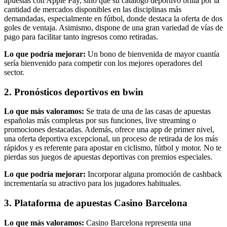
apuestas con Apple Pay, sino que su catálogo deportivo brilla por la
cantidad de mercados disponibles en las disciplinas más
demandadas, especialmente en fútbol, donde destaca la oferta de dos
goles de ventaja. Asimismo, dispone de una gran variedad de vías de
pago para facilitar tanto ingresos como retiradas.
Lo que podría mejorar:
Un bono de bienvenida de mayor cuantía
sería bienvenido para competir con los mejores operadores del
sector.
2. Pronósticos deportivos en bwin
Lo que más valoramos:
Se trata de una de las casas de apuestas
españolas más completas por sus funciones, live streaming o
promociones destacadas. Además, ofrece una app de primer nivel,
una oferta deportiva excepcional, un proceso de retirada de los más
rápidos y es referente para apostar en ciclismo, fútbol y motor. No te
pierdas sus juegos de apuestas deportivas con premios especiales.
Lo que podría mejorar:
Incorporar alguna promoción de cashback
incrementaría su atractivo para los jugadores habituales.
3. Plataforma de apuestas Casino Barcelona
Lo que más valoramos:
Casino Barcelona representa una