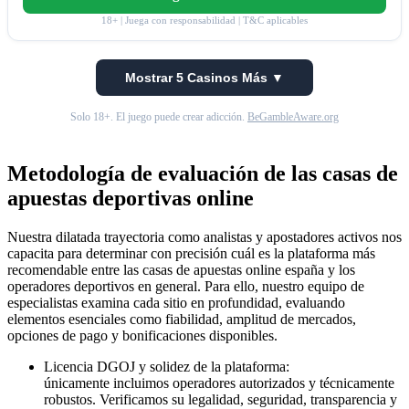
18+ | Juega con responsabilidad | T&C aplicables
Mostrar 5 Casinos Más ▼
Solo 18+. El juego puede crear adicción.
BeGambleAware.org
Metodología de evaluación de las casas de
apuestas deportivas online
Nuestra dilatada trayectoria como analistas y apostadores activos nos
capacita para determinar con precisión cuál es la plataforma más
recomendable entre las casas de apuestas online españa y los
operadores deportivos en general. Para ello, nuestro equipo de
especialistas examina cada sitio en profundidad, evaluando
elementos esenciales como fiabilidad, amplitud de mercados,
opciones de pago y bonificaciones disponibles.
Licencia DGOJ y solidez de la plataforma:
únicamente incluimos operadores autorizados y técnicamente
robustos. Verificamos su legalidad, seguridad, transparencia y