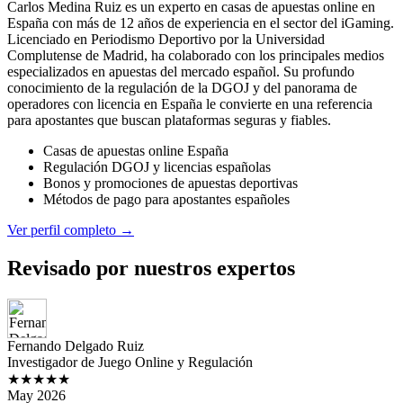
Carlos Medina Ruiz es un experto en casas de apuestas online en
España con más de 12 años de experiencia en el sector del iGaming.
Licenciado en Periodismo Deportivo por la Universidad
Complutense de Madrid, ha colaborado con los principales medios
especializados en apuestas del mercado español. Su profundo
conocimiento de la regulación de la DGOJ y del panorama de
operadores con licencia en España le convierte en una referencia
para apostantes que buscan plataformas seguras y fiables.
Casas de apuestas online España
Regulación DGOJ y licencias españolas
Bonos y promociones de apuestas deportivas
Métodos de pago para apostantes españoles
Ver perfil completo →
Revisado por nuestros expertos
Fernando Delgado Ruiz
Investigador de Juego Online y Regulación
★★★★★
May 2026