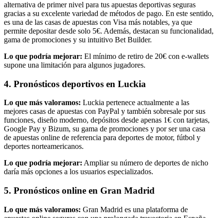
alternativa de primer nivel para tus apuestas deportivas seguras
gracias a su excelente variedad de métodos de pago. En este sentido,
es una de las casas de apuestas con Visa más notables, ya que
permite depositar desde solo 5€. Además, destacan su funcionalidad,
gama de promociones y su intuitivo Bet Builder.
Lo que podría mejorar:
El mínimo de retiro de 20€ con e-wallets
supone una limitación para algunos jugadores.
4. Pronósticos deportivos en Luckia
Lo que más valoramos:
Luckia pertenece actualmente a las
mejores casas de apuestas con PayPal y también sobresale por sus
funciones, diseño moderno, depósitos desde apenas 1€ con tarjetas,
Google Pay y Bizum, su gama de promociones y por ser una casa
de apuestas online de referencia para deportes de motor, fútbol y
deportes norteamericanos.
Lo que podría mejorar:
Ampliar su número de deportes de nicho
daría más opciones a los usuarios especializados.
5. Pronósticos online en Gran Madrid
Lo que más valoramos:
Gran Madrid es una plataforma de