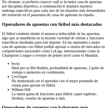
No obstante, si prefieres conocer cuál es la mejor casa de apuestas
por disciplina deportiva, a continuación te dejamos nuestros
rankings específicos para cada uno de los deportes más demandados
del momento en el panorama de casas de apuestas en españa.
Operadores de apuestas con fútbol más destacados
El fútbol continúa siendo el monarca indiscutible de las apuestas,
algo que se manifiesta en la enorme variedad de ofertas y funciones
específicas diseñadas para este deporte. En las aspirantes a mejor
casa de apuestas con fútbol podrás apostar a cientos de mercados en
competiciones nacionales como LaLiga, internacionales como la
Champions League o eventos de primer nivel como el Mundial.
bwin:
Ideal por su Bet Builder, profundidad de apuestas, 2 goles de
ventaja o aumentos en combinadas.
LeoVegas:
Ha demostrado ser el operador con el mejor promedio de
cuotas para apostar en fútbol.
William Hill:
La mejor gama de funciones para fútbol: super suplente,
freebets, creador de apuestas y más.
Operadores de apuestas con baloncesto más