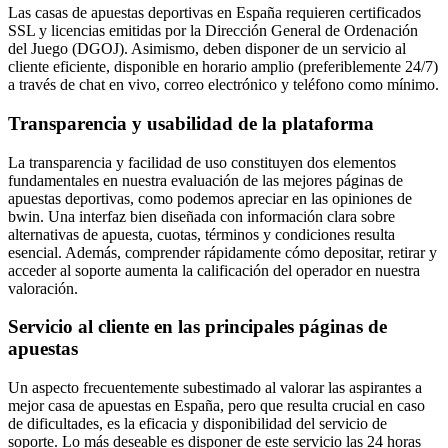
Las casas de apuestas deportivas en España requieren certificados
SSL y licencias emitidas por la Dirección General de Ordenación
del Juego (DGOJ). Asimismo, deben disponer de un servicio al
cliente eficiente, disponible en horario amplio (preferiblemente 24/7)
a través de chat en vivo, correo electrónico y teléfono como mínimo.
Transparencia y usabilidad de la plataforma
La transparencia y facilidad de uso constituyen dos elementos
fundamentales en nuestra evaluación de las mejores páginas de
apuestas deportivas, como podemos apreciar en las opiniones de
bwin. Una interfaz bien diseñada con información clara sobre
alternativas de apuesta, cuotas, términos y condiciones resulta
esencial. Además, comprender rápidamente cómo depositar, retirar y
acceder al soporte aumenta la calificación del operador en nuestra
valoración.
Servicio al cliente en las principales páginas de
apuestas
Un aspecto frecuentemente subestimado al valorar las aspirantes a
mejor casa de apuestas en España, pero que resulta crucial en caso
de dificultades, es la eficacia y disponibilidad del servicio de
soporte. Lo más deseable es disponer de este servicio las 24 horas