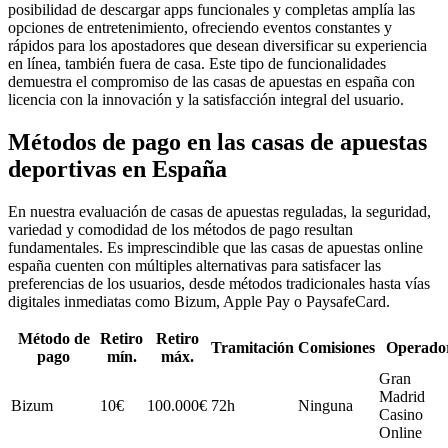
posibilidad de descargar apps funcionales y completas amplía las
opciones de entretenimiento, ofreciendo eventos constantes y
rápidos para los apostadores que desean diversificar su experiencia
en línea, también fuera de casa. Este tipo de funcionalidades
demuestra el compromiso de las casas de apuestas en españa con
licencia con la innovación y la satisfacción integral del usuario.
Métodos de pago en las casas de apuestas
deportivas en España
En nuestra evaluación de casas de apuestas reguladas, la seguridad,
variedad y comodidad de los métodos de pago resultan
fundamentales. Es imprescindible que las casas de apuestas online
españa cuenten con múltiples alternativas para satisfacer las
preferencias de los usuarios, desde métodos tradicionales hasta vías
digitales inmediatas como Bizum, Apple Pay o PaysafeCard.
Método de
Retiro
Retiro
Tramitación
Comisiones
Operado
pago
mín.
máx.
Gran
Madrid
Bizum
10€
100.000€
72h
Ninguna
Casino
Online