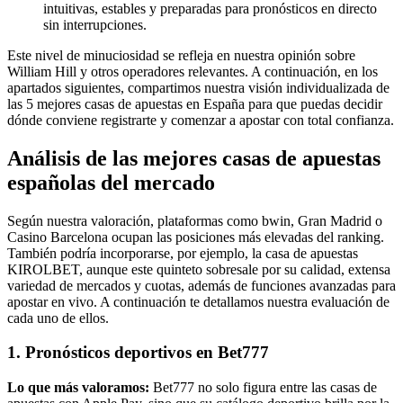
intuitivas, estables y preparadas para pronósticos en directo
sin interrupciones.
Este nivel de minuciosidad se refleja en nuestra opinión sobre
William Hill y otros operadores relevantes. A continuación, en los
apartados siguientes, compartimos nuestra visión individualizada de
las 5 mejores casas de apuestas en España para que puedas decidir
dónde conviene registrarte y comenzar a apostar con total confianza.
Análisis de las mejores casas de apuestas
españolas del mercado
Según nuestra valoración, plataformas como bwin, Gran Madrid o
Casino Barcelona ocupan las posiciones más elevadas del ranking.
También podría incorporarse, por ejemplo, la casa de apuestas
KIROLBET, aunque este quinteto sobresale por su calidad, extensa
variedad de mercados y cuotas, además de funciones avanzadas para
apostar en vivo. A continuación te detallamos nuestra evaluación de
cada uno de ellos.
1. Pronósticos deportivos en Bet777
Lo que más valoramos:
Bet777 no solo figura entre las casas de