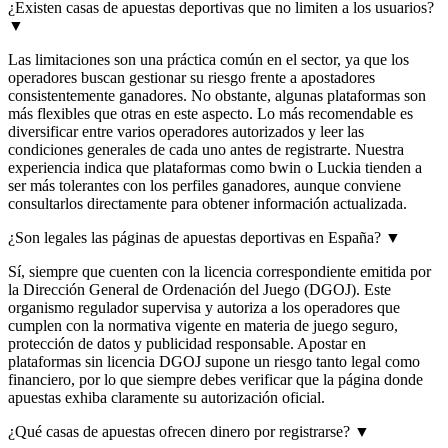
¿Existen casas de apuestas deportivas que no limiten a los usuarios?
▼
Las limitaciones son una práctica común en el sector, ya que los
operadores buscan gestionar su riesgo frente a apostadores
consistentemente ganadores. No obstante, algunas plataformas son
más flexibles que otras en este aspecto. Lo más recomendable es
diversificar entre varios operadores autorizados y leer las
condiciones generales de cada uno antes de registrarte. Nuestra
experiencia indica que plataformas como bwin o Luckia tienden a
ser más tolerantes con los perfiles ganadores, aunque conviene
consultarlos directamente para obtener información actualizada.
¿Son legales las páginas de apuestas deportivas en España?
▼
Sí, siempre que cuenten con la licencia correspondiente emitida por
la Dirección General de Ordenación del Juego (DGOJ). Este
organismo regulador supervisa y autoriza a los operadores que
cumplen con la normativa vigente en materia de juego seguro,
protección de datos y publicidad responsable. Apostar en
plataformas sin licencia DGOJ supone un riesgo tanto legal como
financiero, por lo que siempre debes verificar que la página donde
apuestas exhiba claramente su autorización oficial.
¿Qué casas de apuestas ofrecen dinero por registrarse?
▼