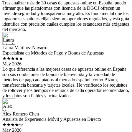
Tras analizar más de 30 casas de apuestas online en España, puedo
afirmar que las plataformas con licencia de la DGOJ ofrecen un
nivel de seguridad y transparencia muy alto. Es fundamental que los
jugadores españoles elijan siempre operadores regulados, y esta guía
identifica con precisión cuáles cumplen los estándares más exigentes
del mercado.
Laura Martínez Navarro
Especialista en Métodos de Pago y Bonos de Apuestas
★★★★★
May 2026
Lo que diferencia a las mejores casas de apuestas online en España
son sus condiciones de bonos de bienvenida y la variedad de
métodos de pago adaptados al mercado español, como Bizum,
transferencia bancaria y tarjetas locales. He verificado los requisitos
de rollover y los tiempos de retirada de cada operador recomendado,
y los datos son fiables y actualizados.
Álex Romero Chen
Analista de Experiencia Móvil y Apuestas en Directo
★★★★☆
May 2026