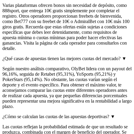
Varias plataformas ofrecen bonos sin necesidad de depósito, como
888sport, que entrega 10€ gratis simplemente por completar el
registro. Otros operadores proporcionan freebets de bienvenida,
como Bet777 con su freebet de 10€ o AdmiralBet con 10€ más 100
giros gratis. Recuerda que estas ofertas están sujetas a condiciones
específicas que debes leer detenidamente, como requisitos de
apuesta mínima o cuotas mínimas para poder hacer efectivas las
ganancias. Visita la página de cada operador para consultarlos con
detalle.
¿Qué casas de apuestas tienen las mejores cuotas del mercado?
▼
Según nuestro análisis comparativo, OlyBet lidera con un payout del
96,16%, seguida de Retabet (95,31%), YoSports (95,21%) y
PokerStars (95,14%). No obstante, las cuotas varían según el
deporte y el evento específico. Para obtener el máximo valor, te
aconsejamos comparar las cuotas entre diferentes operadores antes
de realizar cada apuesta, ya que pequeñas diferencias porcentuales
pueden representar una mejora significativa en la rentabilidad a largo
plazo.
¿Cómo se calculan las cuotas de las apuestas deportivas?
▼
Las cuotas reflejan la probabilidad estimada de que un resultado se
produzca, combinada con el margen de beneficio del operador. Se