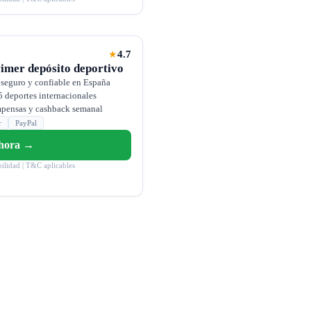
4.7
★
imer depósito deportivo
seguro y confiable en España
 deportes internacionales
mpensas y cashback semanal
r
PayPal
hora →
ilidad | T&C aplicables