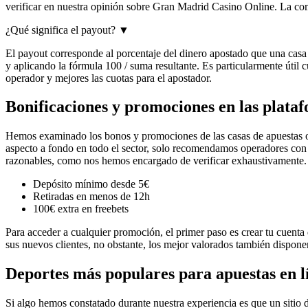
verificar en nuestra opinión sobre Gran Madrid Casino Online. La compe
¿Qué significa el payout?
▼
El payout corresponde al porcentaje del dinero apostado que una casa
y aplicando la fórmula 100 / suma resultante. Es particularmente úti
operador y mejores las cuotas para el apostador.
Bonificaciones y promociones en las plata
Hemos examinado los bonos y promociones de las casas de apuestas onli
aspecto a fondo en todo el sector, solo recomendamos operadores con 
razonables, como nos hemos encargado de verificar exhaustivamente.
Depósito mínimo desde 5€
Retiradas en menos de 12h
100€ extra en freebets
Para acceder a cualquier promoción, el primer paso es crear tu cuenta 
sus nuevos clientes, no obstante, los mejor valorados también disponen
Deportes más populares para apuestas en l
Si algo hemos constatado durante nuestra experiencia es que un sitio 