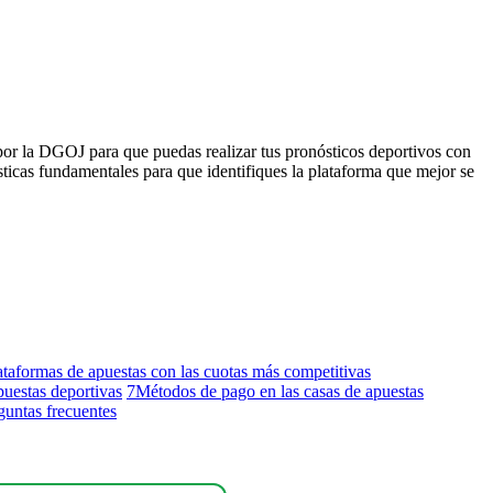
por la DGOJ para que puedas realizar tus pronósticos deportivos con
ticas fundamentales para que identifiques la plataforma que mejor se
ataformas de apuestas con las cuotas más competitivas
uestas deportivas
7
Métodos de pago en las casas de apuestas
guntas frecuentes