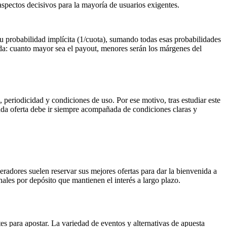
aspectos decisivos para la mayoría de usuarios exigentes.
u probabilidad implícita (1/cuota), sumando todas esas probabilidades
rda: cuanto mayor sea el payout, menores serán los márgenes del
periodicidad y condiciones de uso. Por ese motivo, tras estudiar este
ada oferta debe ir siempre acompañada de condiciones claras y
eradores suelen reservar sus mejores ofertas para dar la bienvenida a
ales por depósito que mantienen el interés a largo plazo.
s para apostar. La variedad de eventos y alternativas de apuesta