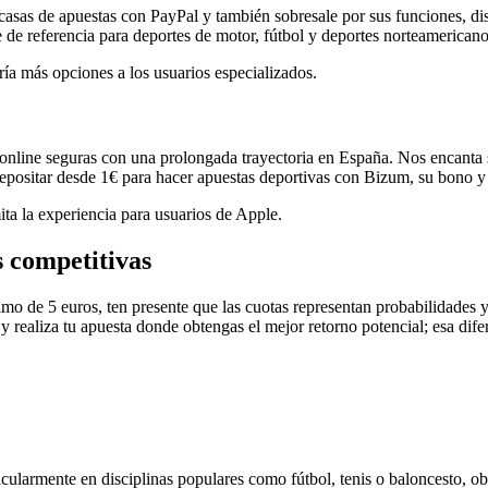
casas de apuestas con PayPal y también sobresale por sus funciones, d
de referencia para deportes de motor, fútbol y deportes norteamericano
a más opciones a los usuarios especializados.
online seguras con una prolongada trayectoria en España. Nos encant
ositar desde 1€ para hacer apuestas deportivas con Bizum, su bono y l
ta la experiencia para usuarios de Apple.
s competitivas
o de 5 euros, ten presente que las cuotas representan probabilidades y
 realiza tu apuesta donde obtengas el mejor retorno potencial; esa difer
icularmente en disciplinas populares como fútbol, tenis o baloncesto, 