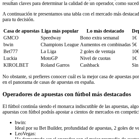
resultan claves para determinar la calidad de un operador, como suced
A continuación te presentamos una tabla con el mercado más destacado
para tu decisión.
Casa de apuestas
Liga más popular
Lo más destacado
Dep
GMCO
Speedway
Bono extra semanal
1€
bwin
Champions League
Aumentos en combinadas
5€
Bet777
La Liga
2 goles de ventaja
10
Luckia
MotoGP
Nivel de cuotas
1€
KIROLBET
Roland Garros
Cashback
Sin
No obstante, si prefieres conocer cuál es la mejor casa de apuestas p
en el panorama de casas de apuestas en españa.
Operadores de apuestas con fútbol más destacados
El fútbol continúa siendo el monarca indiscutible de las apuestas, alg
apuestas con fútbol podrás apostar a cientos de mercados en compet
bwin:
Ideal por su Bet Builder, profundidad de apuestas, 2 goles de 
LeoVegas: