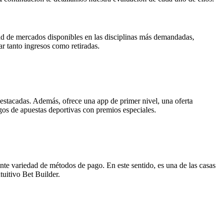
dad de mercados disponibles en las disciplinas más demandadas,
ar tanto ingresos como retiradas.
estacadas. Además, ofrece una app de primer nivel, una oferta
egos de apuestas deportivas con premios especiales.
ente variedad de métodos de pago. En este sentido, es una de las casas
uitivo Bet Builder.