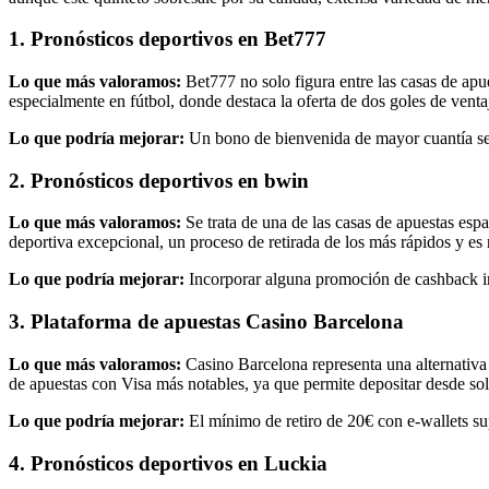
1. Pronósticos deportivos en Bet777
Lo que más valoramos:
Bet777 no solo figura entre las casas de apu
especialmente en fútbol, donde destaca la oferta de dos goles de venta
Lo que podría mejorar:
Un bono de bienvenida de mayor cuantía ser
2. Pronósticos deportivos en bwin
Lo que más valoramos:
Se trata de una de las casas de apuestas esp
deportiva excepcional, un proceso de retirada de los más rápidos y es 
Lo que podría mejorar:
Incorporar alguna promoción de cashback inc
3. Plataforma de apuestas Casino Barcelona
Lo que más valoramos:
Casino Barcelona representa una alternativa 
de apuestas con Visa más notables, ya que permite depositar desde so
Lo que podría mejorar:
El mínimo de retiro de 20€ con e-wallets su
4. Pronósticos deportivos en Luckia