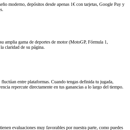
iseño moderno, depósitos desde apenas 1€ con tarjetas, Google Pay y
s.
a su amplia gama de deportes de motor (MotoGP, Fórmula 1,
a claridad de su página.
 fluctúan entre plataformas. Cuando tengas definida tu jugada,
encia repercute directamente en tus ganancias a lo largo del tiempo.
obtienen evaluaciones muy favorables por nuestra parte, como puedes