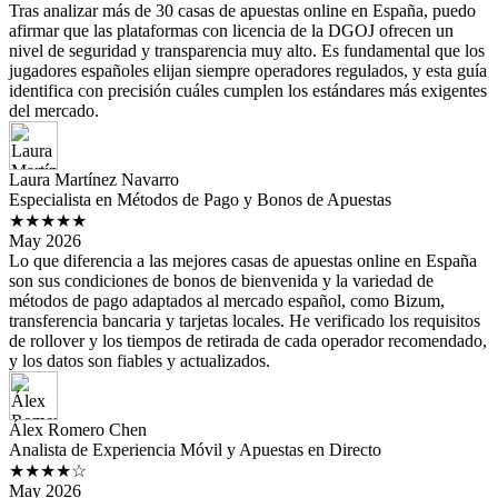
Tras analizar más de 30 casas de apuestas online en España, puedo
afirmar que las plataformas con licencia de la DGOJ ofrecen un
nivel de seguridad y transparencia muy alto. Es fundamental que los
jugadores españoles elijan siempre operadores regulados, y esta guía
identifica con precisión cuáles cumplen los estándares más exigentes
del mercado.
Laura Martínez Navarro
Especialista en Métodos de Pago y Bonos de Apuestas
★★★★★
May 2026
Lo que diferencia a las mejores casas de apuestas online en España
son sus condiciones de bonos de bienvenida y la variedad de
métodos de pago adaptados al mercado español, como Bizum,
transferencia bancaria y tarjetas locales. He verificado los requisitos
de rollover y los tiempos de retirada de cada operador recomendado,
y los datos son fiables y actualizados.
Álex Romero Chen
Analista de Experiencia Móvil y Apuestas en Directo
★★★★☆
May 2026