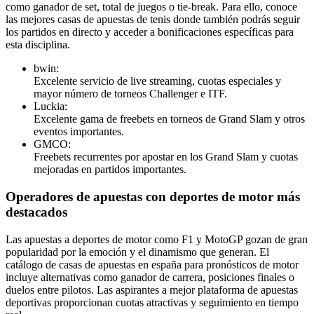
como ganador de set, total de juegos o tie-break. Para ello, conoce
las mejores casas de apuestas de tenis donde también podrás seguir
los partidos en directo y acceder a bonificaciones específicas para
esta disciplina.
bwin:
Excelente servicio de live streaming, cuotas especiales y
mayor número de torneos Challenger e ITF.
Luckia:
Excelente gama de freebets en torneos de Grand Slam y otros
eventos importantes.
GMCO:
Freebets recurrentes por apostar en los Grand Slam y cuotas
mejoradas en partidos importantes.
Operadores de apuestas con deportes de motor más
destacados
Las apuestas a deportes de motor como F1 y MotoGP gozan de gran
popularidad por la emoción y el dinamismo que generan. El
catálogo de casas de apuestas en españa para pronósticos de motor
incluye alternativas como ganador de carrera, posiciones finales o
duelos entre pilotos. Las aspirantes a mejor plataforma de apuestas
deportivas proporcionan cuotas atractivas y seguimiento en tiempo