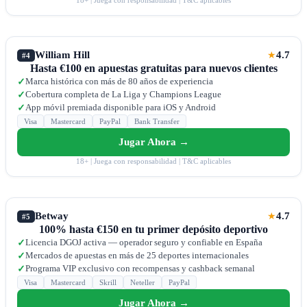
William Hill
4.7
★
#4
Hasta €100 en apuestas gratuitas para nuevos clientes
Marca histórica con más de 80 años de experiencia
✓
Cobertura completa de La Liga y Champions League
✓
App móvil premiada disponible para iOS y Android
✓
Visa
Mastercard
PayPal
Bank Transfer
Jugar Ahora →
18+ | Juega con responsabilidad | T&C aplicables
Betway
4.7
★
#5
100% hasta €150 en tu primer depósito deportivo
Licencia DGOJ activa — operador seguro y confiable en España
✓
Mercados de apuestas en más de 25 deportes internacionales
✓
Programa VIP exclusivo con recompensas y cashback semanal
✓
Visa
Mastercard
Skrill
Neteller
PayPal
Jugar Ahora →