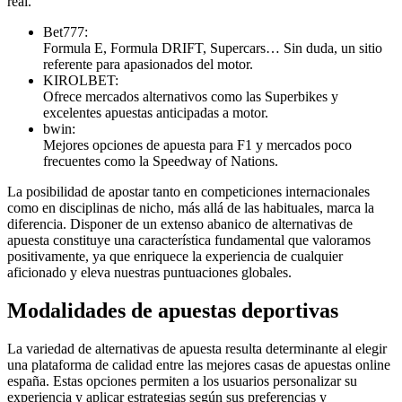
real.
Bet777:
Formula E, Formula DRIFT, Supercars… Sin duda, un sitio
referente para apasionados del motor.
KIROLBET:
Ofrece mercados alternativos como las Superbikes y
excelentes apuestas anticipadas a motor.
bwin:
Mejores opciones de apuesta para F1 y mercados poco
frecuentes como la Speedway of Nations.
La posibilidad de apostar tanto en competiciones internacionales
como en disciplinas de nicho, más allá de las habituales, marca la
diferencia. Disponer de un extenso abanico de alternativas de
apuesta constituye una característica fundamental que valoramos
positivamente, ya que enriquece la experiencia de cualquier
aficionado y eleva nuestras puntuaciones globales.
Modalidades de apuestas deportivas
La variedad de alternativas de apuesta resulta determinante al elegir
una plataforma de calidad entre las mejores casas de apuestas online
españa. Estas opciones permiten a los usuarios personalizar su
experiencia y aplicar estrategias según sus preferencias y