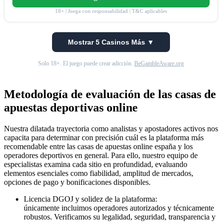
18+ | Juega con responsabilidad | T&C aplicables
Mostrar 5 Casinos Más ▼
Solo 18+. El juego puede crear adicción.
BeGambleAware.org
Metodología de evaluación de las casas de
apuestas deportivas online
Nuestra dilatada trayectoria como analistas y apostadores activos nos
capacita para determinar con precisión cuál es la plataforma más
recomendable entre las casas de apuestas online españa y los
operadores deportivos en general. Para ello, nuestro equipo de
especialistas examina cada sitio en profundidad, evaluando
elementos esenciales como fiabilidad, amplitud de mercados,
opciones de pago y bonificaciones disponibles.
Licencia DGOJ y solidez de la plataforma:
únicamente incluimos operadores autorizados y técnicamente
robustos. Verificamos su legalidad, seguridad, transparencia y