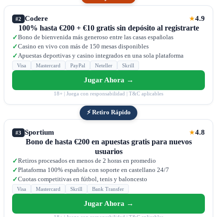
Codere
4.9
★
#2
100% hasta €200 + €10 gratis sin depósito al registrarte
Bono de bienvenida más generoso entre las casas españolas
✓
Casino en vivo con más de 150 mesas disponibles
✓
Apuestas deportivas y casino integrados en una sola plataforma
✓
Visa
Mastercard
PayPal
Neteller
Skrill
Jugar Ahora →
18+ | Juega con responsabilidad | T&C aplicables
⚡ Retiro Rápido
Sportium
4.8
★
#3
Bono de hasta €200 en apuestas gratis para nuevos
usuarios
Retiros procesados en menos de 2 horas en promedio
✓
Plataforma 100% española con soporte en castellano 24/7
✓
Cuotas competitivas en fútbol, tenis y baloncesto
✓
Visa
Mastercard
Skrill
Bank Transfer
Jugar Ahora →
18+ | Juega con responsabilidad | T&C aplicables