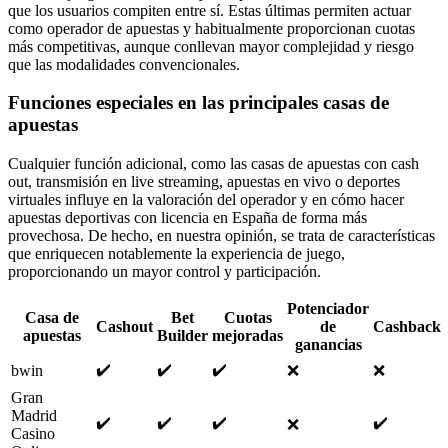
que los usuarios compiten entre sí. Estas últimas permiten actuar
como operador de apuestas y habitualmente proporcionan cuotas
más competitivas, aunque conllevan mayor complejidad y riesgo
que las modalidades convencionales.
Funciones especiales en las principales casas de
apuestas
Cualquier función adicional, como las casas de apuestas con cash
out, transmisión en live streaming, apuestas en vivo o deportes
virtuales influye en la valoración del operador y en cómo hacer
apuestas deportivas con licencia en España de forma más
provechosa. De hecho, en nuestra opinión, se trata de características
que enriquecen notablemente la experiencia de juego,
proporcionando un mayor control y participación.
Potenciador
Casa de
Bet
Cuotas
Cashout
de
Cashback
apuestas
Builder
mejoradas
ganancias
✔️
✔️
✔️
bwin
❌
❌
Gran
Madrid
✔️
✔️
✔️
✔️
❌
Casino