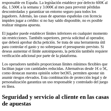
responsable en España. La legislación establece por defecto 600€ al
día, 1.500€ a la semana y 3.000€ al mes para prevenir pérdidas
descontroladas y garantizar un entorno seguro para todos los
jugadores. Además, las casas de apuestas españolas con licencia
impiden jugar a crédito: si no hay saldo disponible, no es posible
realizar ninguna apuesta.
El jugador puede establecer límites inferiores en cualquier momento
sin restricciones. También superiores, previa solicitud al operador,
que deberá aprobar dicha petición. Se trata de una herramienta útil
para controlar el gasto y no sobrepasar el presupuesto previsto. Si
deseas aumentar el límite autoimpuesto, la petición también requiere
verificación adicional por parte de la plataforma.
Los operadores también proporcionan límites mínimos flexibles que
facilitan jugar con cantidades reducidas. Alternativas desde 1€ o 5€,
como destacan nuestra opinión sobre bet365, permiten apostar sin
asumir riesgos elevados. Esta combinación de protección legal y de
personalización garantiza un uso responsable y controlado del juego
en línea.
Seguridad y servicio al cliente en las casas
de apuestas