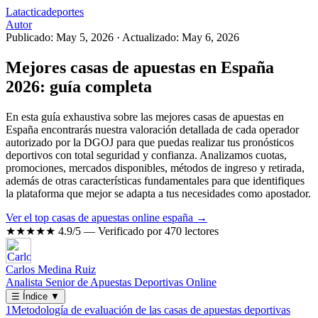
Latacticadeportes
Autor
Publicado: May 5, 2026
·
Actualizado: May 6, 2026
Mejores casas de apuestas en España
2026: guía completa
En esta guía exhaustiva sobre las mejores casas de apuestas en
España encontrarás nuestra valoración detallada de cada operador
autorizado por la DGOJ para que puedas realizar tus pronósticos
deportivos con total seguridad y confianza. Analizamos cuotas,
promociones, mercados disponibles, métodos de ingreso y retirada,
además de otras características fundamentales para que identifiques
la plataforma que mejor se adapta a tus necesidades como apostador.
Ver el top casas de apuestas online españa →
★★★★★
4.9/5 — Verificado por 470 lectores
Carlos Medina Ruiz
Analista Senior de Apuestas Deportivas Online
☰
Índice
▼
1
Metodología de evaluación de las casas de apuestas deportivas