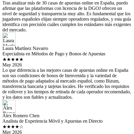
Tras analizar más de 30 casas de apuestas online en España, puedo
afirmar que las plataformas con licencia de la DGOJ ofrecen un
nivel de seguridad y transparencia muy alto. Es fundamental que los
jugadores españoles elijan siempre operadores regulados, y esta guía
identifica con precisión cuáles cumplen los estándares más exigentes
del mercado.
Laura Martínez Navarro
Especialista en Métodos de Pago y Bonos de Apuestas
★★★★★
May 2026
Lo que diferencia a las mejores casas de apuestas online en España
son sus condiciones de bonos de bienvenida y la variedad de
métodos de pago adaptados al mercado español, como Bizum,
transferencia bancaria y tarjetas locales. He verificado los requisitos
de rollover y los tiempos de retirada de cada operador recomendado,
y los datos son fiables y actualizados.
Álex Romero Chen
Analista de Experiencia Móvil y Apuestas en Directo
★★★★☆
May 2026