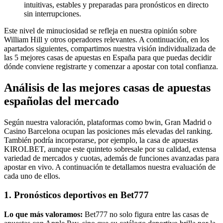
intuitivas, estables y preparadas para pronósticos en directo
sin interrupciones.
Este nivel de minuciosidad se refleja en nuestra opinión sobre
William Hill y otros operadores relevantes. A continuación, en los
apartados siguientes, compartimos nuestra visión individualizada de
las 5 mejores casas de apuestas en España para que puedas decidir
dónde conviene registrarte y comenzar a apostar con total confianza.
Análisis de las mejores casas de apuestas
españolas del mercado
Según nuestra valoración, plataformas como bwin, Gran Madrid o
Casino Barcelona ocupan las posiciones más elevadas del ranking.
También podría incorporarse, por ejemplo, la casa de apuestas
KIROLBET, aunque este quinteto sobresale por su calidad, extensa
variedad de mercados y cuotas, además de funciones avanzadas para
apostar en vivo. A continuación te detallamos nuestra evaluación de
cada uno de ellos.
1. Pronósticos deportivos en Bet777
Lo que más valoramos:
Bet777 no solo figura entre las casas de