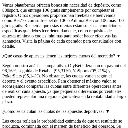
Varias plataformas ofrecen bonos sin necesidad de depósito, como
888sport, que entrega 10€ gratis simplemente por completar el
registro. Otros operadores proporcionan freebets de bienvenida,
como Bet777 con su freebet de 10€ o AdmiralBet con 10€ más 100
giros gratis. Recuerda que estas ofertas están sujetas a condiciones
específicas que debes leer detenidamente, como requisitos de
apuesta mínima o cuotas mínimas para poder hacer efectivas las
ganancias. Visita la página de cada operador para consultarlos con
detalle.
¿Qué casas de apuestas tienen las mejores cuotas del mercado?
▼
Según nuestro análisis comparativo, OlyBet lidera con un payout del
96,16%, seguida de Retabet (95,31%), YoSports (95,21%) y
PokerStars (95,14%). No obstante, las cuotas varían según el
deporte y el evento específico. Para obtener el máximo valor, te
aconsejamos comparar las cuotas entre diferentes operadores antes
de realizar cada apuesta, ya que pequeñas diferencias porcentuales
pueden representar una mejora significativa en la rentabilidad a largo
plazo.
¿Cómo se calculan las cuotas de las apuestas deportivas?
▼
Las cuotas reflejan la probabilidad estimada de que un resultado se
produzca, combinada con el margen de beneficio del operador. Se