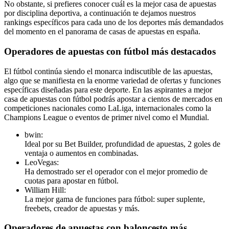
No obstante, si prefieres conocer cuál es la mejor casa de apuestas
por disciplina deportiva, a continuación te dejamos nuestros
rankings específicos para cada uno de los deportes más demandados
del momento en el panorama de casas de apuestas en españa.
Operadores de apuestas con fútbol más destacados
El fútbol continúa siendo el monarca indiscutible de las apuestas,
algo que se manifiesta en la enorme variedad de ofertas y funciones
específicas diseñadas para este deporte. En las aspirantes a mejor
casa de apuestas con fútbol podrás apostar a cientos de mercados en
competiciones nacionales como LaLiga, internacionales como la
Champions League o eventos de primer nivel como el Mundial.
bwin:
Ideal por su Bet Builder, profundidad de apuestas, 2 goles de
ventaja o aumentos en combinadas.
LeoVegas:
Ha demostrado ser el operador con el mejor promedio de
cuotas para apostar en fútbol.
William Hill:
La mejor gama de funciones para fútbol: super suplente,
freebets, creador de apuestas y más.
Operadores de apuestas con baloncesto más