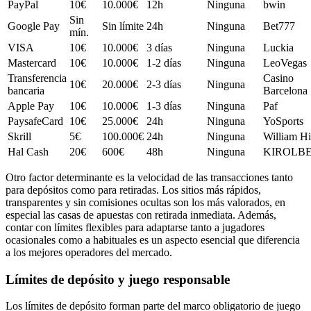
PayPal
10€
10.000€
12h
Ninguna
bwin
Sin
Google Pay
Sin límite
24h
Ninguna
Bet777
mín.
VISA
10€
10.000€
3 días
Ninguna
Luckia
Mastercard
10€
10.000€
1-2 días
Ninguna
LeoVegas
Transferencia
Casino
10€
20.000€
2-3 días
Ninguna
bancaria
Barcelona
Apple Pay
10€
10.000€
1-3 días
Ninguna
Paf
PaysafeCard
10€
25.000€
24h
Ninguna
YoSports
Skrill
5€
100.000€
24h
Ninguna
William Hi
Hal Cash
20€
600€
48h
Ninguna
KIROLB
Otro factor determinante es la velocidad de las transacciones tanto
para depósitos como para retiradas. Los sitios más rápidos,
transparentes y sin comisiones ocultas son los más valorados, en
especial las casas de apuestas con retirada inmediata. Además,
contar con límites flexibles para adaptarse tanto a jugadores
ocasionales como a habituales es un aspecto esencial que diferencia
a los mejores operadores del mercado.
Límites de depósito y juego responsable
Los límites de depósito forman parte del marco obligatorio de juego