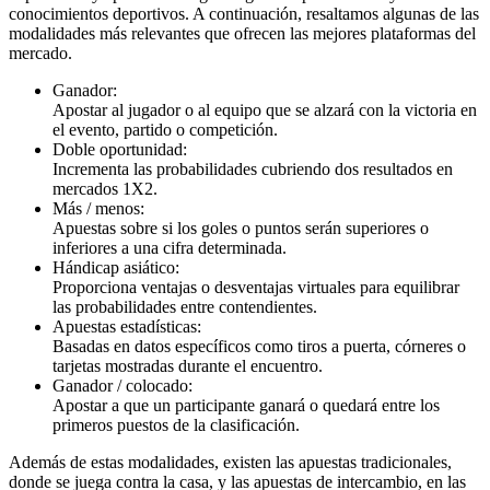
conocimientos deportivos. A continuación, resaltamos algunas de las
modalidades más relevantes que ofrecen las mejores plataformas del
mercado.
Ganador:
Apostar al jugador o al equipo que se alzará con la victoria en
el evento, partido o competición.
Doble oportunidad:
Incrementa las probabilidades cubriendo dos resultados en
mercados 1X2.
Más / menos:
Apuestas sobre si los goles o puntos serán superiores o
inferiores a una cifra determinada.
Hándicap asiático:
Proporciona ventajas o desventajas virtuales para equilibrar
las probabilidades entre contendientes.
Apuestas estadísticas:
Basadas en datos específicos como tiros a puerta, córneres o
tarjetas mostradas durante el encuentro.
Ganador / colocado:
Apostar a que un participante ganará o quedará entre los
primeros puestos de la clasificación.
Además de estas modalidades, existen las apuestas tradicionales,
donde se juega contra la casa, y las apuestas de intercambio, en las