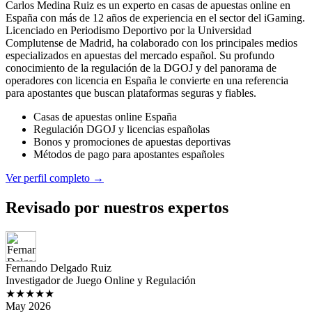
Carlos Medina Ruiz es un experto en casas de apuestas online en
España con más de 12 años de experiencia en el sector del iGaming.
Licenciado en Periodismo Deportivo por la Universidad
Complutense de Madrid, ha colaborado con los principales medios
especializados en apuestas del mercado español. Su profundo
conocimiento de la regulación de la DGOJ y del panorama de
operadores con licencia en España le convierte en una referencia
para apostantes que buscan plataformas seguras y fiables.
Casas de apuestas online España
Regulación DGOJ y licencias españolas
Bonos y promociones de apuestas deportivas
Métodos de pago para apostantes españoles
Ver perfil completo →
Revisado por nuestros expertos
Fernando Delgado Ruiz
Investigador de Juego Online y Regulación
★★★★★
May 2026