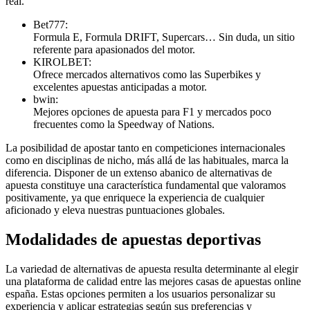
real.
Bet777:
Formula E, Formula DRIFT, Supercars… Sin duda, un sitio
referente para apasionados del motor.
KIROLBET:
Ofrece mercados alternativos como las Superbikes y
excelentes apuestas anticipadas a motor.
bwin:
Mejores opciones de apuesta para F1 y mercados poco
frecuentes como la Speedway of Nations.
La posibilidad de apostar tanto en competiciones internacionales
como en disciplinas de nicho, más allá de las habituales, marca la
diferencia. Disponer de un extenso abanico de alternativas de
apuesta constituye una característica fundamental que valoramos
positivamente, ya que enriquece la experiencia de cualquier
aficionado y eleva nuestras puntuaciones globales.
Modalidades de apuestas deportivas
La variedad de alternativas de apuesta resulta determinante al elegir
una plataforma de calidad entre las mejores casas de apuestas online
españa. Estas opciones permiten a los usuarios personalizar su
experiencia y aplicar estrategias según sus preferencias y