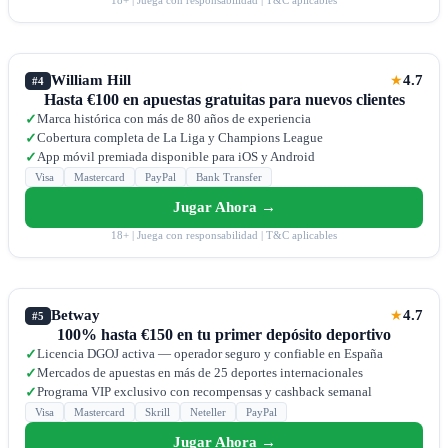
William Hill
4.7
★
#4
Hasta €100 en apuestas gratuitas para nuevos clientes
Marca histórica con más de 80 años de experiencia
✓
Cobertura completa de La Liga y Champions League
✓
App móvil premiada disponible para iOS y Android
✓
Visa
Mastercard
PayPal
Bank Transfer
Jugar Ahora →
18+ | Juega con responsabilidad | T&C aplicables
Betway
4.7
★
#5
100% hasta €150 en tu primer depósito deportivo
Licencia DGOJ activa — operador seguro y confiable en España
✓
Mercados de apuestas en más de 25 deportes internacionales
✓
Programa VIP exclusivo con recompensas y cashback semanal
✓
Visa
Mastercard
Skrill
Neteller
PayPal
Jugar Ahora →