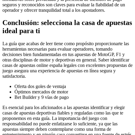
seguros y reconocidos son claves para evaluar la fiabilidad de un
operador y ofrecer tranquilidad total a los apostadores.
Conclusión: selecciona la casa de apuestas
ideal para ti
La guía que acabas de leer tiene como propósito proporcionarte las
herramientas necesarias para evaluar operadores, tomando
decisiones bien fundamentadas en tus apuestas de MotoGP, F1 y
otras disciplinas de motor y deportivas en general. Saber identificar
casas de apuestas online españa legales con excelentes propuestas de
juego asegura una experiencia de apuestas en línea segura y
satisfactoria.
Oferta dos goles de ventaja
Óptimos mercados de motor
Bet Builder y 9 vías de pago
Es esencial para los aficionados a las apuestas identificar y elegir
casas de apuestas deportivas fiables y reguladas como las que te
proponemos en esta guía. La importancia del juego con
responsabilidad no puede enfatizarse lo suficiente, ya que las
apuestas siempre deben contemplarse como una forma de
entretenimiento y en ningún caso convertirse en una fuente de estrés