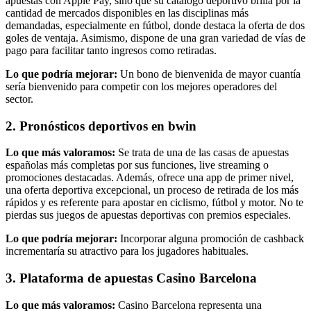
apuestas con Apple Pay, sino que su catálogo deportivo brilla por la
cantidad de mercados disponibles en las disciplinas más
demandadas, especialmente en fútbol, donde destaca la oferta de dos
goles de ventaja. Asimismo, dispone de una gran variedad de vías de
pago para facilitar tanto ingresos como retiradas.
Lo que podría mejorar:
Un bono de bienvenida de mayor cuantía
sería bienvenido para competir con los mejores operadores del
sector.
2. Pronósticos deportivos en bwin
Lo que más valoramos:
Se trata de una de las casas de apuestas
españolas más completas por sus funciones, live streaming o
promociones destacadas. Además, ofrece una app de primer nivel,
una oferta deportiva excepcional, un proceso de retirada de los más
rápidos y es referente para apostar en ciclismo, fútbol y motor. No te
pierdas sus juegos de apuestas deportivas con premios especiales.
Lo que podría mejorar:
Incorporar alguna promoción de cashback
incrementaría su atractivo para los jugadores habituales.
3. Plataforma de apuestas Casino Barcelona
Lo que más valoramos:
Casino Barcelona representa una