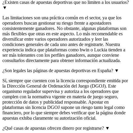
¿Existen casas de apuestas deportivas que no limiten a los usuarios?
▼
Las limitaciones son una práctica común en el sector, ya que los
operadores buscan gestionar su riesgo frente a apostadores
consistentemente ganadores. No obstante, algunas plataformas son
más flexibles que otras en este aspecto. Lo más recomendable es
diversificar entre varios operadores autorizados y leer las
condiciones generales de cada uno antes de registrarte. Nuestra
experiencia indica que plataformas como bwin o Luckia tienden a
ser más tolerantes con los perfiles ganadores, aunque conviene
consultarlos directamente para obtener información actualizada.
¿Son legales las páginas de apuestas deportivas en España?
▼
Sí, siempre que cuenten con la licencia correspondiente emitida por
la Dirección General de Ordenación del Juego (DGOJ). Este
organismo regulador supervisa y autoriza a los operadores que
cumplen con la normativa vigente en materia de juego seguro,
protección de datos y publicidad responsable. Apostar en
plataformas sin licencia DGOJ supone un riesgo tanto legal como
financiero, por lo que siempre debes verificar que la página donde
apuestas exhiba claramente su autorización oficial.
¿Qué casas de apuestas ofrecen dinero por registrarse?
▼