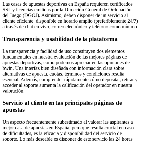
Las casas de apuestas deportivas en España requieren certificados
SSL y licencias emitidas por la Dirección General de Ordenación
del Juego (DGOJ). Asimismo, deben disponer de un servicio al
cliente eficiente, disponible en horario amplio (preferiblemente 24/7)
a través de chat en vivo, correo electrónico y teléfono como mínimo.
Transparencia y usabilidad de la plataforma
La transparencia y facilidad de uso constituyen dos elementos
fundamentales en nuestra evaluación de las mejores páginas de
apuestas deportivas, como podemos apreciar en las opiniones de
bwin. Una interfaz bien diseñada con información clara sobre
alternativas de apuesta, cuotas, términos y condiciones resulta
esencial. Además, comprender rápidamente cómo depositar, retirar y
acceder al soporte aumenta la calificación del operador en nuestra
valoración.
Servicio al cliente en las principales páginas de
apuestas
Un aspecto frecuentemente subestimado al valorar las aspirantes a
mejor casa de apuestas en España, pero que resulta crucial en caso
de dificultades, es la eficacia y disponibilidad del servicio de
soporte. Lo más deseable es disponer de este servicio las 24 horas