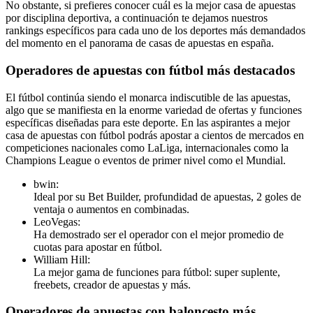
No obstante, si prefieres conocer cuál es la mejor casa de apuestas
por disciplina deportiva, a continuación te dejamos nuestros
rankings específicos para cada uno de los deportes más demandados
del momento en el panorama de casas de apuestas en españa.
Operadores de apuestas con fútbol más destacados
El fútbol continúa siendo el monarca indiscutible de las apuestas,
algo que se manifiesta en la enorme variedad de ofertas y funciones
específicas diseñadas para este deporte. En las aspirantes a mejor
casa de apuestas con fútbol podrás apostar a cientos de mercados en
competiciones nacionales como LaLiga, internacionales como la
Champions League o eventos de primer nivel como el Mundial.
bwin:
Ideal por su Bet Builder, profundidad de apuestas, 2 goles de
ventaja o aumentos en combinadas.
LeoVegas:
Ha demostrado ser el operador con el mejor promedio de
cuotas para apostar en fútbol.
William Hill:
La mejor gama de funciones para fútbol: super suplente,
freebets, creador de apuestas y más.
Operadores de apuestas con baloncesto más