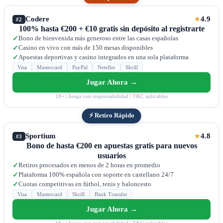
Codere
4.9
★
#2
100% hasta €200 + €10 gratis sin depósito al registrarte
Bono de bienvenida más generoso entre las casas españolas
✓
Casino en vivo con más de 150 mesas disponibles
✓
Apuestas deportivas y casino integrados en una sola plataforma
✓
Visa
Mastercard
PayPal
Neteller
Skrill
Jugar Ahora →
18+ | Juega con responsabilidad | T&C aplicables
⚡ Retiro Rápido
Sportium
4.8
★
#3
Bono de hasta €200 en apuestas gratis para nuevos
usuarios
Retiros procesados en menos de 2 horas en promedio
✓
Plataforma 100% española con soporte en castellano 24/7
✓
Cuotas competitivas en fútbol, tenis y baloncesto
✓
Visa
Mastercard
Skrill
Bank Transfer
Jugar Ahora →
18+ | Juega con responsabilidad | T&C aplicables