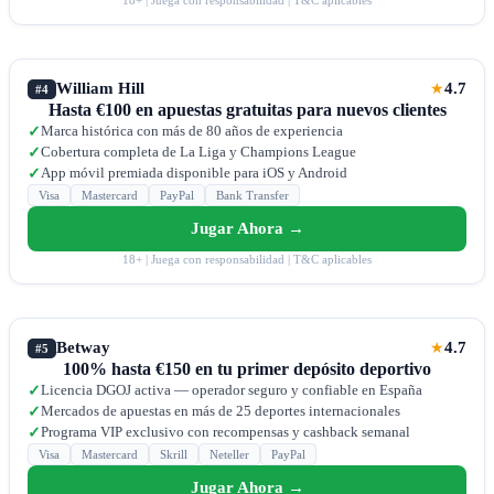
William Hill
4.7
★
#4
Hasta €100 en apuestas gratuitas para nuevos clientes
Marca histórica con más de 80 años de experiencia
✓
Cobertura completa de La Liga y Champions League
✓
App móvil premiada disponible para iOS y Android
✓
Visa
Mastercard
PayPal
Bank Transfer
Jugar Ahora →
18+ | Juega con responsabilidad | T&C aplicables
Betway
4.7
★
#5
100% hasta €150 en tu primer depósito deportivo
Licencia DGOJ activa — operador seguro y confiable en España
✓
Mercados de apuestas en más de 25 deportes internacionales
✓
Programa VIP exclusivo con recompensas y cashback semanal
✓
Visa
Mastercard
Skrill
Neteller
PayPal
Jugar Ahora →