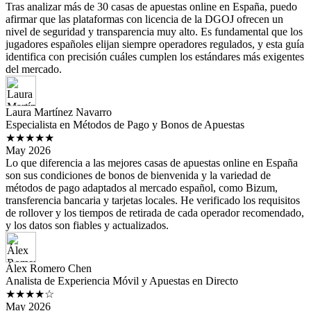
Tras analizar más de 30 casas de apuestas online en España, puedo
afirmar que las plataformas con licencia de la DGOJ ofrecen un
nivel de seguridad y transparencia muy alto. Es fundamental que los
jugadores españoles elijan siempre operadores regulados, y esta guía
identifica con precisión cuáles cumplen los estándares más exigentes
del mercado.
Laura Martínez Navarro
Especialista en Métodos de Pago y Bonos de Apuestas
★★★★★
May 2026
Lo que diferencia a las mejores casas de apuestas online en España
son sus condiciones de bonos de bienvenida y la variedad de
métodos de pago adaptados al mercado español, como Bizum,
transferencia bancaria y tarjetas locales. He verificado los requisitos
de rollover y los tiempos de retirada de cada operador recomendado,
y los datos son fiables y actualizados.
Álex Romero Chen
Analista de Experiencia Móvil y Apuestas en Directo
★★★★☆
May 2026