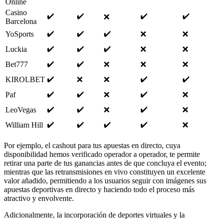
Online
Casino
✔️
✔️
✔️
✔️
❌
Barcelona
✔️
✔️
✔️
YoSports
❌
❌
✔️
✔️
✔️
Luckia
❌
❌
✔️
✔️
Bet777
❌
❌
❌
✔️
✔️
✔️
KIROLBET
❌
❌
✔️
✔️
✔️
Paf
❌
❌
✔️
✔️
✔️
LeoVegas
❌
❌
✔️
✔️
✔️
✔️
William Hill
❌
Por ejemplo, el cashout para tus apuestas en directo, cuya
disponibilidad hemos verificado operador a operador, te permite
retirar una parte de tus ganancias antes de que concluya el evento;
mientras que las retransmisiones en vivo constituyen un excelente
valor añadido, permitiendo a los usuarios seguir con imágenes sus
apuestas deportivas en directo y haciendo todo el proceso más
atractivo y envolvente.
Adicionalmente, la incorporación de deportes virtuales y la