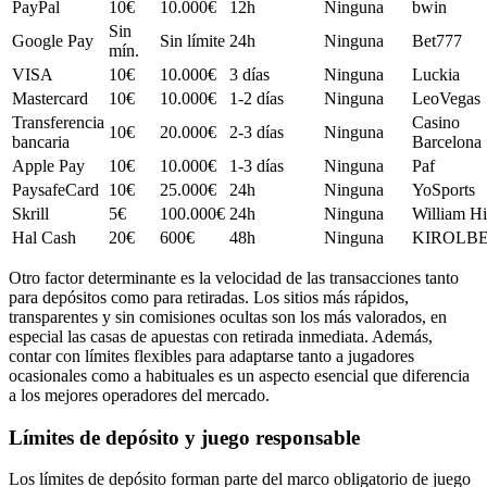
PayPal
10€
10.000€
12h
Ninguna
bwin
Sin
Google Pay
Sin límite
24h
Ninguna
Bet777
mín.
VISA
10€
10.000€
3 días
Ninguna
Luckia
Mastercard
10€
10.000€
1-2 días
Ninguna
LeoVegas
Transferencia
Casino
10€
20.000€
2-3 días
Ninguna
bancaria
Barcelona
Apple Pay
10€
10.000€
1-3 días
Ninguna
Paf
PaysafeCard
10€
25.000€
24h
Ninguna
YoSports
Skrill
5€
100.000€
24h
Ninguna
William Hi
Hal Cash
20€
600€
48h
Ninguna
KIROLB
Otro factor determinante es la velocidad de las transacciones tanto
para depósitos como para retiradas. Los sitios más rápidos,
transparentes y sin comisiones ocultas son los más valorados, en
especial las casas de apuestas con retirada inmediata. Además,
contar con límites flexibles para adaptarse tanto a jugadores
ocasionales como a habituales es un aspecto esencial que diferencia
a los mejores operadores del mercado.
Límites de depósito y juego responsable
Los límites de depósito forman parte del marco obligatorio de juego