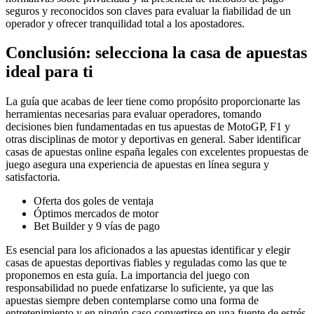
seguros y reconocidos son claves para evaluar la fiabilidad de un
operador y ofrecer tranquilidad total a los apostadores.
Conclusión: selecciona la casa de apuestas
ideal para ti
La guía que acabas de leer tiene como propósito proporcionarte las
herramientas necesarias para evaluar operadores, tomando
decisiones bien fundamentadas en tus apuestas de MotoGP, F1 y
otras disciplinas de motor y deportivas en general. Saber identificar
casas de apuestas online españa legales con excelentes propuestas de
juego asegura una experiencia de apuestas en línea segura y
satisfactoria.
Oferta dos goles de ventaja
Óptimos mercados de motor
Bet Builder y 9 vías de pago
Es esencial para los aficionados a las apuestas identificar y elegir
casas de apuestas deportivas fiables y reguladas como las que te
proponemos en esta guía. La importancia del juego con
responsabilidad no puede enfatizarse lo suficiente, ya que las
apuestas siempre deben contemplarse como una forma de
entretenimiento y en ningún caso convertirse en una fuente de estrés