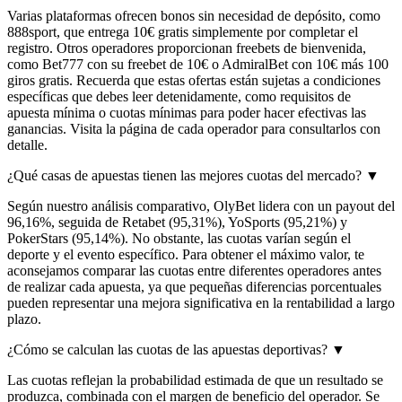
Varias plataformas ofrecen bonos sin necesidad de depósito, como
888sport, que entrega 10€ gratis simplemente por completar el
registro. Otros operadores proporcionan freebets de bienvenida,
como Bet777 con su freebet de 10€ o AdmiralBet con 10€ más 100
giros gratis. Recuerda que estas ofertas están sujetas a condiciones
específicas que debes leer detenidamente, como requisitos de
apuesta mínima o cuotas mínimas para poder hacer efectivas las
ganancias. Visita la página de cada operador para consultarlos con
detalle.
¿Qué casas de apuestas tienen las mejores cuotas del mercado?
▼
Según nuestro análisis comparativo, OlyBet lidera con un payout del
96,16%, seguida de Retabet (95,31%), YoSports (95,21%) y
PokerStars (95,14%). No obstante, las cuotas varían según el
deporte y el evento específico. Para obtener el máximo valor, te
aconsejamos comparar las cuotas entre diferentes operadores antes
de realizar cada apuesta, ya que pequeñas diferencias porcentuales
pueden representar una mejora significativa en la rentabilidad a largo
plazo.
¿Cómo se calculan las cuotas de las apuestas deportivas?
▼
Las cuotas reflejan la probabilidad estimada de que un resultado se
produzca, combinada con el margen de beneficio del operador. Se