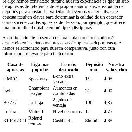
Si algo hemos constatado durante nuestra experiencia es que un sitio
de apuestas de referencia debe proporcionar una extensa gama de
deportes para apostar. La variedad de eventos y alternativas de
apuesta resultan claves para determinar la calidad de un operador,
como sucede con las apuestas de Betsson, por ejemplo, que ofrece
una profundidad notable en múltiples disciplinas.
A continuación te presentamos una tabla con el mercado más
destacado en las cinco mejores casas de apuestas deportivas que
hemos seleccionado para nuestra comparativa, junto con otra
información relevante para tu decisión.
Casa de
Liga más
Lo más
Depósito
Nuestra
apuestas
popular
destacado
mín.
valoración
Bono extra
GMCO
Speedway
1€
4.95
semanal
Champions
Aumentos en
bwin
5€
4.90
League
combinadas
2 goles de
Bet777
La Liga
10€
4.85
ventaja
Luckia
MotoGP
Nivel de cuotas
1€
4.75
Roland
KIROLBET
Cashback
Sin mín.
4.65
Garros