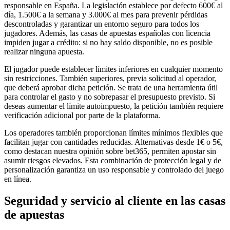
responsable en España. La legislación establece por defecto 600€ al
día, 1.500€ a la semana y 3.000€ al mes para prevenir pérdidas
descontroladas y garantizar un entorno seguro para todos los
jugadores. Además, las casas de apuestas españolas con licencia
impiden jugar a crédito: si no hay saldo disponible, no es posible
realizar ninguna apuesta.
El jugador puede establecer límites inferiores en cualquier momento
sin restricciones. También superiores, previa solicitud al operador,
que deberá aprobar dicha petición. Se trata de una herramienta útil
para controlar el gasto y no sobrepasar el presupuesto previsto. Si
deseas aumentar el límite autoimpuesto, la petición también requiere
verificación adicional por parte de la plataforma.
Los operadores también proporcionan límites mínimos flexibles que
facilitan jugar con cantidades reducidas. Alternativas desde 1€ o 5€,
como destacan nuestra opinión sobre bet365, permiten apostar sin
asumir riesgos elevados. Esta combinación de protección legal y de
personalización garantiza un uso responsable y controlado del juego
en línea.
Seguridad y servicio al cliente en las casas
de apuestas