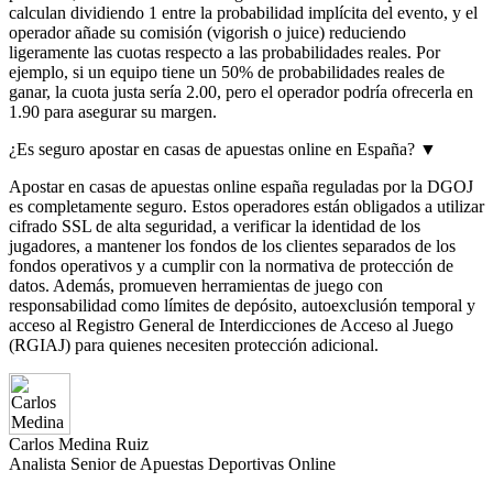
calculan dividiendo 1 entre la probabilidad implícita del evento, y el
operador añade su comisión (vigorish o juice) reduciendo
ligeramente las cuotas respecto a las probabilidades reales. Por
ejemplo, si un equipo tiene un 50% de probabilidades reales de
ganar, la cuota justa sería 2.00, pero el operador podría ofrecerla en
1.90 para asegurar su margen.
¿Es seguro apostar en casas de apuestas online en España?
▼
Apostar en casas de apuestas online españa reguladas por la DGOJ
es completamente seguro. Estos operadores están obligados a utilizar
cifrado SSL de alta seguridad, a verificar la identidad de los
jugadores, a mantener los fondos de los clientes separados de los
fondos operativos y a cumplir con la normativa de protección de
datos. Además, promueven herramientas de juego con
responsabilidad como límites de depósito, autoexclusión temporal y
acceso al Registro General de Interdicciones de Acceso al Juego
(RGIAJ) para quienes necesiten protección adicional.
Carlos Medina Ruiz
Analista Senior de Apuestas Deportivas Online