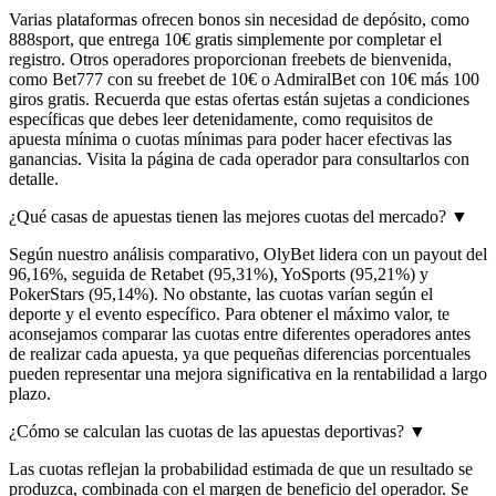
Varias plataformas ofrecen bonos sin necesidad de depósito, como
888sport, que entrega 10€ gratis simplemente por completar el
registro. Otros operadores proporcionan freebets de bienvenida,
como Bet777 con su freebet de 10€ o AdmiralBet con 10€ más 100
giros gratis. Recuerda que estas ofertas están sujetas a condiciones
específicas que debes leer detenidamente, como requisitos de
apuesta mínima o cuotas mínimas para poder hacer efectivas las
ganancias. Visita la página de cada operador para consultarlos con
detalle.
¿Qué casas de apuestas tienen las mejores cuotas del mercado?
▼
Según nuestro análisis comparativo, OlyBet lidera con un payout del
96,16%, seguida de Retabet (95,31%), YoSports (95,21%) y
PokerStars (95,14%). No obstante, las cuotas varían según el
deporte y el evento específico. Para obtener el máximo valor, te
aconsejamos comparar las cuotas entre diferentes operadores antes
de realizar cada apuesta, ya que pequeñas diferencias porcentuales
pueden representar una mejora significativa en la rentabilidad a largo
plazo.
¿Cómo se calculan las cuotas de las apuestas deportivas?
▼
Las cuotas reflejan la probabilidad estimada de que un resultado se
produzca, combinada con el margen de beneficio del operador. Se