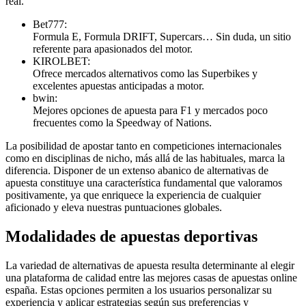
real.
Bet777:
Formula E, Formula DRIFT, Supercars… Sin duda, un sitio
referente para apasionados del motor.
KIROLBET:
Ofrece mercados alternativos como las Superbikes y
excelentes apuestas anticipadas a motor.
bwin:
Mejores opciones de apuesta para F1 y mercados poco
frecuentes como la Speedway of Nations.
La posibilidad de apostar tanto en competiciones internacionales
como en disciplinas de nicho, más allá de las habituales, marca la
diferencia. Disponer de un extenso abanico de alternativas de
apuesta constituye una característica fundamental que valoramos
positivamente, ya que enriquece la experiencia de cualquier
aficionado y eleva nuestras puntuaciones globales.
Modalidades de apuestas deportivas
La variedad de alternativas de apuesta resulta determinante al elegir
una plataforma de calidad entre las mejores casas de apuestas online
españa. Estas opciones permiten a los usuarios personalizar su
experiencia y aplicar estrategias según sus preferencias y