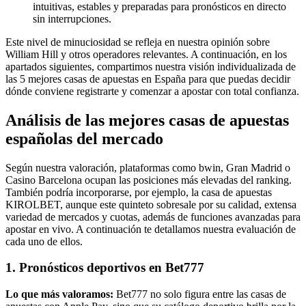
intuitivas, estables y preparadas para pronósticos en directo
sin interrupciones.
Este nivel de minuciosidad se refleja en nuestra opinión sobre
William Hill y otros operadores relevantes. A continuación, en los
apartados siguientes, compartimos nuestra visión individualizada de
las 5 mejores casas de apuestas en España para que puedas decidir
dónde conviene registrarte y comenzar a apostar con total confianza.
Análisis de las mejores casas de apuestas
españolas del mercado
Según nuestra valoración, plataformas como bwin, Gran Madrid o
Casino Barcelona ocupan las posiciones más elevadas del ranking.
También podría incorporarse, por ejemplo, la casa de apuestas
KIROLBET, aunque este quinteto sobresale por su calidad, extensa
variedad de mercados y cuotas, además de funciones avanzadas para
apostar en vivo. A continuación te detallamos nuestra evaluación de
cada uno de ellos.
1. Pronósticos deportivos en Bet777
Lo que más valoramos:
Bet777 no solo figura entre las casas de