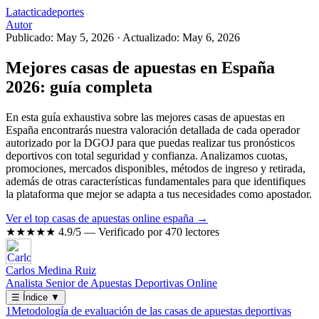
Latacticadeportes
Autor
Publicado: May 5, 2026
·
Actualizado: May 6, 2026
Mejores casas de apuestas en España
2026: guía completa
En esta guía exhaustiva sobre las mejores casas de apuestas en
España encontrarás nuestra valoración detallada de cada operador
autorizado por la DGOJ para que puedas realizar tus pronósticos
deportivos con total seguridad y confianza. Analizamos cuotas,
promociones, mercados disponibles, métodos de ingreso y retirada,
además de otras características fundamentales para que identifiques
la plataforma que mejor se adapta a tus necesidades como apostador.
Ver el top casas de apuestas online españa →
★★★★★
4.9/5 — Verificado por 470 lectores
Carlos Medina Ruiz
Analista Senior de Apuestas Deportivas Online
☰
Índice
▼
1
Metodología de evaluación de las casas de apuestas deportivas